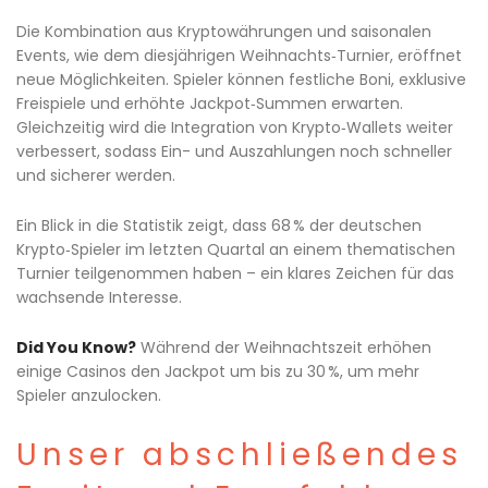
Die Kombination aus Kryptowährungen und saisonalen
Events, wie dem diesjährigen Weihnachts‑Turnier, eröffnet
neue Möglichkeiten. Spieler können festliche Boni, exklusive
Freispiele und erhöhte Jackpot‑Summen erwarten.
Gleichzeitig wird die Integration von Krypto‑Wallets weiter
verbessert, sodass Ein- und Auszahlungen noch schneller
und sicherer werden.
Ein Blick in die Statistik zeigt, dass 68 % der deutschen
Krypto‑Spieler im letzten Quartal an einem thematischen
Turnier teilgenommen haben – ein klares Zeichen für das
wachsende Interesse.
Did You Know?
Während der Weihnachtszeit erhöhen
einige Casinos den Jackpot um bis zu 30 %, um mehr
Spieler anzulocken.
Unser abschließendes