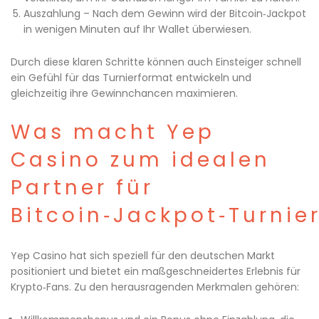
Auszahlung – Nach dem Gewinn wird der Bitcoin‑Jackpot
in wenigen Minuten auf Ihr Wallet überwiesen.
Durch diese klaren Schritte können auch Einsteiger schnell
ein Gefühl für das Turnierformat entwickeln und
gleichzeitig ihre Gewinnchancen maximieren.
Was macht Yep
Casino zum idealen
Partner für
Bitcoin‑Jackpot‑Turnie
Yep Casino hat sich speziell für den deutschen Markt
positioniert und bietet ein maßgeschneidertes Erlebnis für
Krypto‑Fans. Zu den herausragenden Merkmalen gehören: