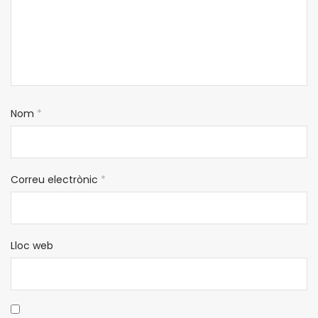
Nom
*
Correu electrònic
*
Lloc web