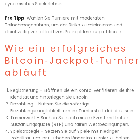
dynamisches Spielerlebnis.
Pro Tipp:
Wählen Sie Turniere mit moderaten
Teilnahmegebühren, um das Risiko zu minimieren und
gleichzeitig von attraktiven Preisgeldern zu profitieren.
Wie ein erfolgreiches
Bitcoin‑Jackpot‑Turnie
abläuft
Registrierung – Eröffnen Sie ein Konto, verifizieren Sie Ihre
Identität und hinterlegen Sie Bitcoin.
Einzahlung – Nutzen Sie die sofortige
Einzahlungsmöglichkeit, um im Turnierstart dabei zu sein.
Turnierwahl – Suchen Sie nach einem Event mit hoher
Auszahlungsquote (RTP) und fairen Wettbedingungen.
Spielstrategie – Setzen Sie auf Spiele mit niedriger
Volatilität, um Ihr Guthaben länger im Turnier zu halten.