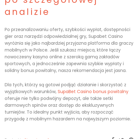
analizie
Po przeanalizowaniu oferty, szybkości wypłat, dostępności
gier oraz narzędzi odpowiedzialnej gry, Supabet Casino
wyróżnia się jako najbardziej przyjazna platforma dla graczy
mobilnych w Polsce. Jeśli szukasz miejsca, które łączy
nowoczesny kasyno online z szeroką gamą zakładów
sportowych, a jednocześnie zapewnia szybkie wypłaty i
solidny bonus powitalny, nasza rekomendacja jest jasna.
Dla tych, którzy są gotowi podjąć działanie i skorzystać z
wyjątkowych warunków,
SupaBet Casino bonus powitalny
oferuje nie tylko podwójny depozyt, ale także setki
darmowych spinów oraz dostęp do ekskluzywnych
turniejów. To idealny punkt wyjścia, aby rozpocząć
przygodę z mobilnym hazardem na najwyższym poziomie.