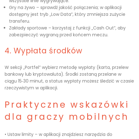
wszystkie linie wygrywające.
Gry na żywo – sprawdź jakość połączenia; w aplikacji
dostępny jest tryb „Low Data”, który zmniejsza zużycie
transferu.
Zakłady sportowe – korzystaj z funkcji „Cash Out”, aby
zabezpieczyć wygraną przed końcem meczu.
4. Wypłata środków
W sekcji „Portfel” wybierz metodę wypłaty (karta, przelew
bankowy lub kryptowaluta). Środki zostaną przelane w
ciągu 15‑30 minut, a status wypłaty możesz śledzić w czasie
rzeczywistym w aplikacji.
Praktyczne wskazówki
dla graczy mobilnych
• Ustaw limity – w aplikacji znajdziesz narzędzia do