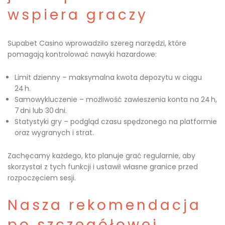
wspiera graczy
Supabet Casino wprowadziło szereg narzędzi, które
pomagają kontrolować nawyki hazardowe:
Limit dzienny – maksymalna kwota depozytu w ciągu
24 h.
Samowykluczenie – możliwość zawieszenia konta na 24 h,
7 dni lub 30 dni.
Statystyki gry – podgląd czasu spędzonego na platformie
oraz wygranych i strat.
Zachęcamy każdego, kto planuje grać regularnie, aby
skorzystał z tych funkcji i ustawił własne granice przed
rozpoczęciem sesji.
Nasza rekomendacja
po szczegółowej