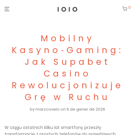
0
Mobilny
Kasyno‑Gaming:
Jak Supabet
Casino
Rewolucjonizuje
Grę w Ruchu
by
marccovelo
on 6 de gener de 2026
W ciągu ostatnich kilku lat smartfony przeszły
transformację z prostych telefonów do prawdziwych