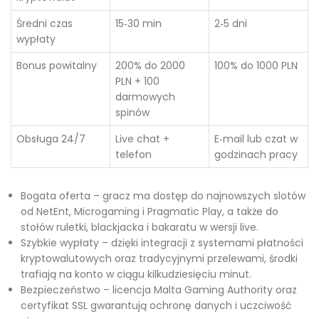
Średni czas
15‑30 min
2‑5 dni
wypłaty
Bonus powitalny
200% do 2000
100% do 1000 PLN
PLN + 100
darmowych
spinów
Obsługa 24/7
Live chat +
E‑mail lub czat w
telefon
godzinach pracy
Bogata oferta – gracz ma dostęp do najnowszych slotów
od NetEnt, Microgaming i Pragmatic Play, a także do
stołów ruletki, blackjacka i bakaratu w wersji live.
Szybkie wypłaty – dzięki integracji z systemami płatności
kryptowalutowych oraz tradycyjnymi przelewami, środki
trafiają na konto w ciągu kilkudziesięciu minut.
Bezpieczeństwo – licencja Malta Gaming Authority oraz
certyfikat SSL gwarantują ochronę danych i uczciwość