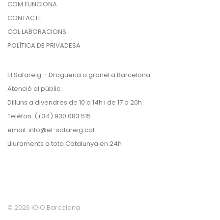
COM FUNCIONA
CONTACTE
COL·LABORACIONS
POLÍTICA DE PRIVADESA
El Safareig – Drogueria a granel a Barcelona
Atenció al públic:
Dilluns a divendres de 10 a 14h i de 17 a 20h
Telèfon: (+34) 930 083 515
email:
info@el-safareig.cat
Lliuraments a tota Catalunya en 24h
©
2026
IOIO Barcelona