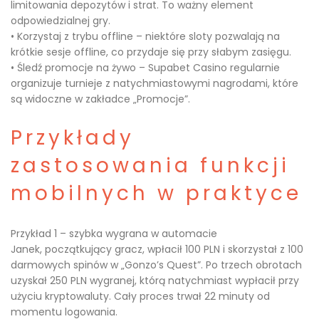
limitowania depozytów i strat. To ważny element
odpowiedzialnej gry.
• Korzystaj z trybu offline – niektóre sloty pozwalają na
krótkie sesje offline, co przydaje się przy słabym zasięgu.
• Śledź promocje na żywo – Supabet Casino regularnie
organizuje turnieje z natychmiastowymi nagrodami, które
są widoczne w zakładce „Promocje”.
Przykłady
zastosowania funkcji
mobilnych w praktyce
Przykład 1 – szybka wygrana w automacie
Janek, początkujący gracz, wpłacił 100 PLN i skorzystał z 100
darmowych spinów w „Gonzo’s Quest”. Po trzech obrotach
uzyskał 250 PLN wygranej, którą natychmiast wypłacił przy
użyciu kryptowaluty. Cały proces trwał 22 minuty od
momentu logowania.