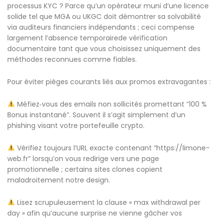
processus KYC ? Parce qu’un opérateur muni d’une licence
solide tel que MGA ou UKGC doit démontrer sa solvabilité
via auditeurs financiers indépendants ; ceci compense
largement l’absence temporairede vérification
documentaire tant que vous choisissez uniquement des
méthodes reconnues comme fiables.
Pour éviter pièges courants liés aux promos extravagantes :
Méfiez‑vous des emails non sollicités promettant “100 %
Bonus instantané”. Souvent il s’agit simplement d’un
phishing visant votre portefeuille crypto.
Vérifiez toujours l’URL exacte contenant “https://limone-
web.fr” lorsqu’on vous redirige vers une page
promotionnelle ; certains sites clones copient
maladroitement notre design.
Lisez scrupuleusement la clause « max withdrawal per
day » afin qu’aucune surprise ne vienne gâcher vos