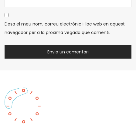
Desa el meu nom, correu electrònic i lloc web en aquest
navegador per a la pròxima vegada que comenti.