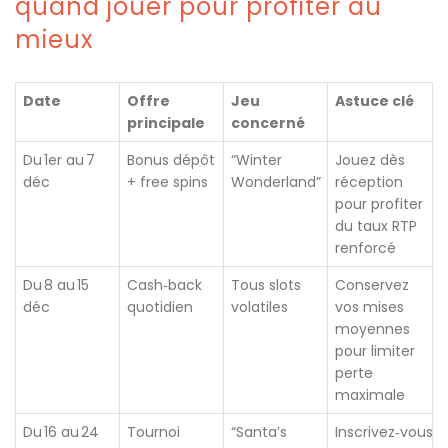
quand jouer pour profiter au
mieux
Date
Offre
Jeu
Astuce clé
principale
concerné
Du 1er au 7
Bonus dépôt
“Winter
Jouez dès
déc
+ free spins
Wonderland”
réception
pour profiter
du taux RTP
renforcé
Du 8 au 15
Cash‑back
Tous slots
Conservez
déc
quotidien
volatiles
vos mises
moyennes
pour limiter
perte
maximale
Du 16 au 24
Tournoi
“Santa’s
Inscrivez‑vous