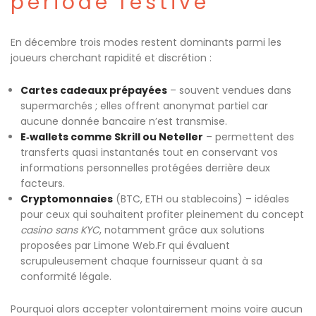
période festive
En décembre trois modes restent dominants parmi les
joueurs cherchant rapidité et discrétion :
Cartes cadeaux prépayées
– souvent vendues dans
supermarchés ; elles offrent anonymat partiel car
aucune donnée bancaire n’est transmise.
E‑wallets comme Skrill ou Neteller
– permettent des
transferts quasi instantanés tout en conservant vos
informations personnelles protégées derrière deux
facteurs.
Cryptomonnaies
(BTC, ETH ou stablecoins) – idéales
pour ceux qui souhaitent profiter pleinement du concept
casino sans KYC
, notamment grâce aux solutions
proposées par Limone Web.Fr qui évaluent
scrupuleusement chaque fournisseur quant à sa
conformité légale.
Pourquoi alors accepter volontairement moins voire aucun