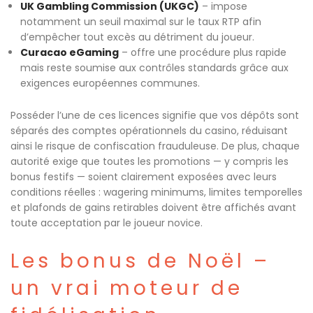
UK Gambling Commission (UKGC)
– impose
notamment un seuil maximal sur le taux RTP afin
d’empêcher tout excès au détriment du joueur.
Curacao eGaming
– offre une procédure plus rapide
mais reste soumise aux contrôles standards grâce aux
exigences européennes communes.
Posséder l’une de ces licences signifie que vos dépôts sont
séparés des comptes opérationnels du casino, réduisant
ainsi le risque de confiscation frauduleuse. De plus, chaque
autorité exige que toutes les promotions — y compris les
bonus festifs — soient clairement exposées avec leurs
conditions réelles : wagering minimums, limites temporelles
et plafonds de gains retirables doivent être affichés avant
toute acceptation par le joueur novice.
Les bonus de Noël –
un vrai moteur de