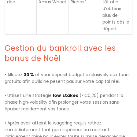
déc
Xmas Wheel
Riches”
tôt afin
d’obtenir
plus de
points dès le
départ
Gestion du bankroll avec les
bonus de Noël
• Allouez
30 %
of your deposit budget exclusively aux tours
gratuits afin qu’ils ne pèsent pas sur votre capital réel.
• Utilisez une stratégie
low‑stakes
(<€0,20) pendant la
phase high‑volatility afin prolonger votre session sans
épuiser rapidement vos fonds.
• Après avoir atteint le wagering requis retirez
immédiatement tout gain supérieur au montant
initialement misé pour éviter toute surprise désagréable.