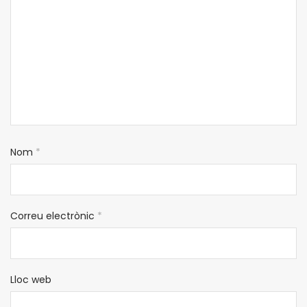
Nom
*
Correu electrònic
*
Lloc web