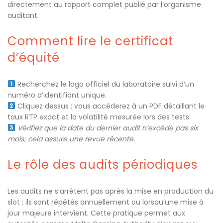
directement au rapport complet publié par l’organisme
auditant.
Comment lire le certificat
d’équité
Recherchez le logo officiel du laboratoire suivi d’un
numéro d’identifiant unique.
Cliquez dessus ; vous accéderez à un PDF détaillant le
taux RTP exact et la volatilité mesurée lors des tests.
Vérifiez que la date du dernier audit n’excède pas six
mois; cela assure une revue récente.
Le rôle des audits périodiques
Les audits ne s’arrêtent pas après la mise en production du
slot ; ils sont répétés annuellement ou lorsqu’une mise à
jour majeure intervient. Cette pratique permet aux