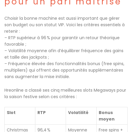
pour un pari maîtrisé
Choisir la bonne machine est aussi important que gérer
son budget ou son statut VIP. Voici les critères essentiels à
retenir :
– RTP supérieur à 96 % pour garantir un retour théorique
favorable ;
– Volatilité moyenne afin d’équilibrer fréquence des gains
et taille des jackpots ;
– Fréquence élevée des fonctionnalités bonus (free spins,
multipliers) qui offrent des opportunités supplémentaires
sans augmenter la mise initiale.
Hreonline a classé ses cinq meilleures slots Megaways pour
la saison festive selon ces critères :
Slot
RTP
Volatilité
Bonus
moyen
Christmas
96,4 %
Moyenne
Free spins +