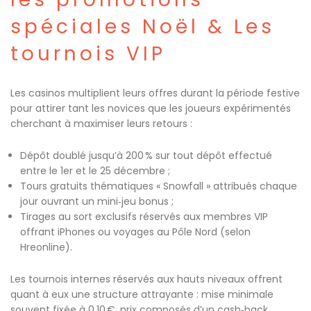
spéciales Noël & Les
tournois VIP
Les casinos multiplient leurs offres durant la période festive
pour attirer tant les novices que les joueurs expérimentés
cherchant à maximiser leurs retours :
Dépôt doublé jusqu’à 200 % sur tout dépôt effectué
entre le 1er et le 25 décembre ;
Tours gratuits thématiques « Snowfall » attribués chaque
jour ouvrant un mini‑jeu bonus ;
Tirages au sort exclusifs réservés aux membres VIP
offrant iPhones ou voyages au Pôle Nord (selon
Hreonline).
Les tournois internes réservés aux hauts niveaux offrent
quant à eux une structure attrayante : mise minimale
souvent fixée à 0,10 €, prix composés d’un cash‑back