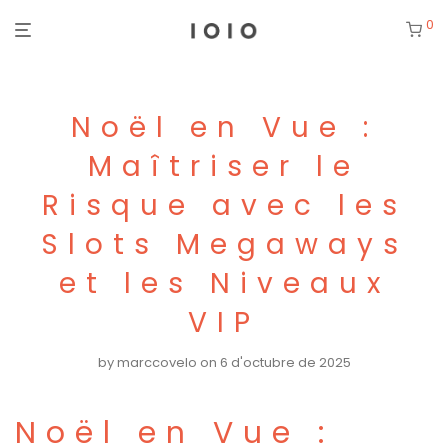
0
Noël en Vue :
Maîtriser le
Risque avec les
Slots Megaways
et les Niveaux
VIP
by
marccovelo
on 6 d'octubre de 2025
Noël en Vue :