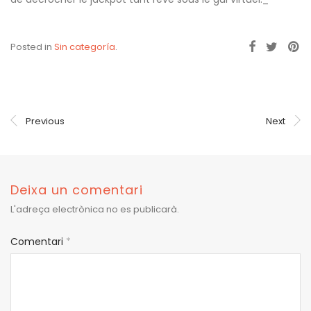
Posted in
Sin categoría
.
Previous
Next
Deixa un comentari
L'adreça electrònica no es publicarà.
Comentari
*