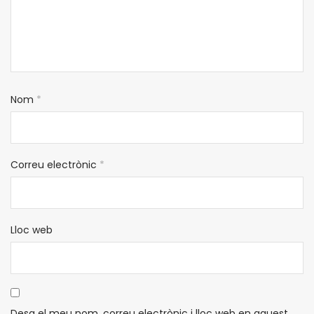
Nom
*
Correu electrònic
*
Lloc web
Desa el meu nom, correu electrònic i lloc web en aquest