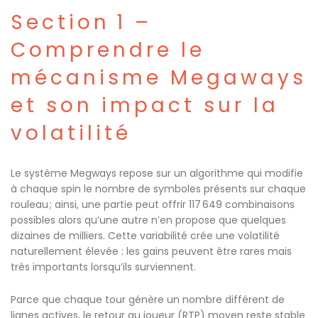
Section 1 –
Comprendre le
mécanisme Megaways
et son impact sur la
volatilité
Le système Megways repose sur un algorithme qui modifie
à chaque spin le nombre de symboles présents sur chaque
rouleau ; ainsi, une partie peut offrir 117 649 combinaisons
possibles alors qu’une autre n’en propose que quelques
dizaines de milliers. Cette variabilité crée une volatilité
naturellement élevée : les gains peuvent être rares mais
très importants lorsqu’ils surviennent.
Parce que chaque tour génère un nombre différent de
lignes actives, le retour au joueur (RTP) moyen reste stable