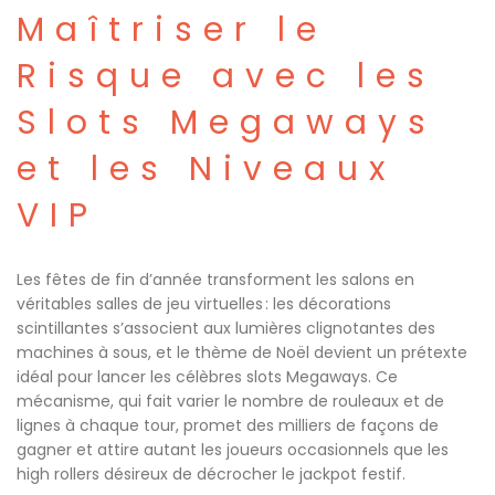
Maîtriser le
Risque avec les
Slots Megaways
et les Niveaux
VIP
Les fêtes de fin d’année transforment les salons en
véritables salles de jeu virtuelles : les décorations
scintillantes s’associent aux lumières clignotantes des
machines à sous, et le thème de Noël devient un prétexte
idéal pour lancer les célèbres slots Megaways. Ce
mécanisme, qui fait varier le nombre de rouleaux et de
lignes à chaque tour, promet des milliers de façons de
gagner et attire autant les joueurs occasionnels que les
high rollers désireux de décrocher le jackpot festif.