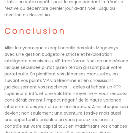
statut ou votre appétit pour le risque pendant la frénésie
festive du décembre dernier jour avant Noël jusqu’au
réveillon du Nouvel An.
Conclusion
Allier la dynamique exceptionnelle des slots Megaways
avec une gestion budgétaire stricte et l’exploitation
intelligente des niveaux VIP transforme Noël en une période
ludique sécurisée plutôt qu’en terrain glissant pour votre
portefeuille. En planifiant vos dépenses mensuelles, en
suivant vos points VIP via Hreonline et en choisissant
judicieusement vos machines — celles affichant un RTP
supérieur à 96 % et une volatilité moyenne — vous réduisez
considérablement l’impact négatif de la haute variance
inhérente à ces jeux ultra rémunérateurs. Ainsi chaque spin
devient non seulement une aventure festive mais aussi
une opportunité calculée où vous gardez toujours le
contrôle sur votre capital tout en maximisant vos chances
de décrocher le jackpot tant rêvé sous le gui virtuel._