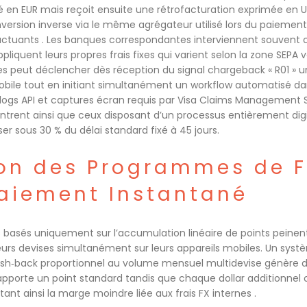
é en EUR mais reçoit ensuite une rétrofacturation exprimée en US
sion inverse via le même agrégateur utilisé lors du paiement in
luctuants . Les banques correspondantes interviennent souvent
ppliquent leurs propres frais fixes qui varient selon la zone SEPA
es peut déclencher dès réception du signal chargeback « R01 » u
 mobile tout en initiant simultanément un workflow automatisé d
ogs API et captures écran requis par Visa Claims Management 
ntrent ainsi que ceux disposant d’un processus entièrement digit
r sous 30 % du délai standard fixé à 45 jours.
on des Programmes de Fi
Paiement Instantané
 basés uniquement sur l’accumulation linéaire de points peinent 
sieurs devises simultanément sur leurs appareils mobiles. Un sy
cash‑back proportionnel au volume mensuel multidevise génèr
pporte un point standard tandis que chaque dollar additionnel 
étant ainsi la marge moindre liée aux frais FX internes .