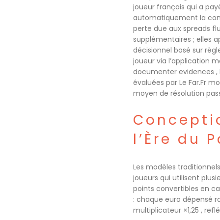
joueur français qui a pay
automatiquement la conver
perte due aux spreads f
supplémentaires ; elles a
décisionnel basé sur règl
joueur via l’application
documenter evidences , l
évaluées par Le Far.Fr mo
moyen de résolution passe
Concepti
l’Ère du 
Les modèles traditionnels
joueurs qui utilisent plu
points convertibles en 
: chaque euro dépensé ra
multiplicateur ×1,25 , refl