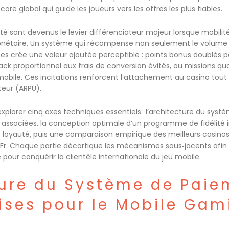
core global qui guide les joueurs vers les offres les plus fiables.
é sont devenus le levier différenciateur majeur lorsque mobilit
onétaire. Un système qui récompense non seulement le volume 
sées crée une valeur ajoutée perceptible : points bonus doublés
ck proportionnel aux frais de conversion évités, ou missions quo
 mobile. Ces incitations renforcent l’attachement au casino tou
teur (ARPU).
explorer cinq axes techniques essentiels : l’architecture du syst
 associées, la conception optimale d’un programme de fidélité in
 loyauté, puis une comparaison empirique des meilleurs casinos 
ar.Fr. Chaque partie décortique les mécanismes sous‑jacents afin 
e pour conquérir la clientèle internationale du jeu mobile.
ture du Système de Paie
ises pour le Mobile Gam