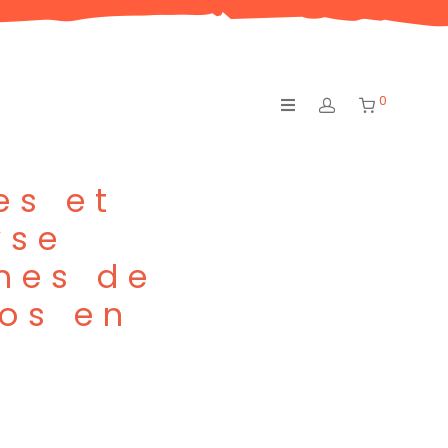
0
es et
yse
mes de
nos en