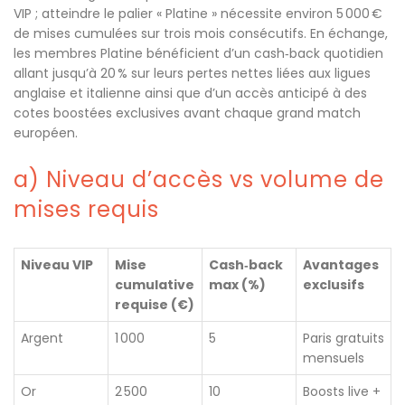
VIP ; atteindre le palier « Platine » nécessite environ 5 000 €
de mises cumulées sur trois mois consécutifs. En échange,
les membres Platine bénéficient d’un cash‑back quotidien
allant jusqu’à 20 % sur leurs pertes nettes liées aux ligues
anglaise et italienne ainsi que d’un accès anticipé à des
cotes boostées exclusives avant chaque grand match
européen.
a) Niveau d’accès vs volume de
mises requis
Niveau VIP
Mise
Cash‑back
Avantages
cumulative
max (%)
exclusifs
requise (€)
Argent
1 000
5
Paris gratuits
mensuels
Or
2 500
10
Boosts live +