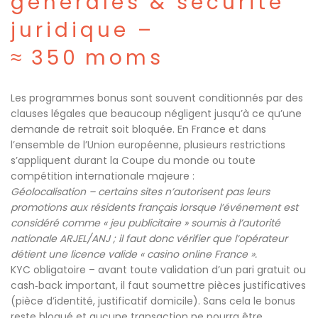
générales & sécurité
juridique –
≈ 350 moms
Les programmes bonus sont souvent conditionnés par des
clauses légales que beaucoup négligent jusqu’à ce qu’une
demande de retrait soit bloquée. En France et dans
l’ensemble de l’Union européenne, plusieurs restrictions
s’appliquent durant la Coupe du monde ou toute
compétition internationale majeure :
Géolocalisation – certains sites n’autorisent pas leurs
promotions aux résidents français lorsque l’événement est
considéré comme « jeu publicitaire » soumis à l’autorité
nationale ARJEL/ANJ ; il faut donc vérifier que l’opérateur
détient une licence valide « casino online France ».
KYC obligatoire – avant toute validation d’un pari gratuit ou
cash‑back important, il faut soumettre pièces justificatives
(pièce d’identité, justificatif domicile). Sans cela le bonus
reste bloqué et aucune transaction ne pourra être