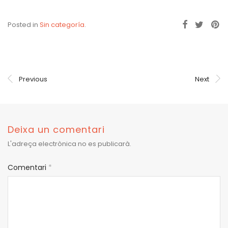
Posted in
Sin categoría
.
Previous
Next
Deixa un comentari
L'adreça electrònica no es publicarà.
Comentari
*