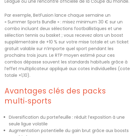
League ou une rencontre officielle de la Coupe du monde.
Par exemple, BetFusion lance chaque semaine un
« Summer Sports Bundle » : misez minimum 30 € sur un
combo incluant deux sélections footballistiques et une
sélection tennis ou basket ; vous recevez alors un boost
supplémentaire de +10 % sur votre mise totale et un ticket
gratuit valable sur n’importe quel sport pendant les
prochains trois jours. Le RTP moyen estimé pour ces
combos dépasse souvent les standards habituels grâce à
l’effet multiplicateur appliqué aux cotes individuelles (cote
totale ×1,10).
Avantages clés des packs
multi‑sports
Diversification du portefeuille : réduit l’exposition à une
seule ligue volatile
Augmentation potentielle du gain brut grâce aux boosts