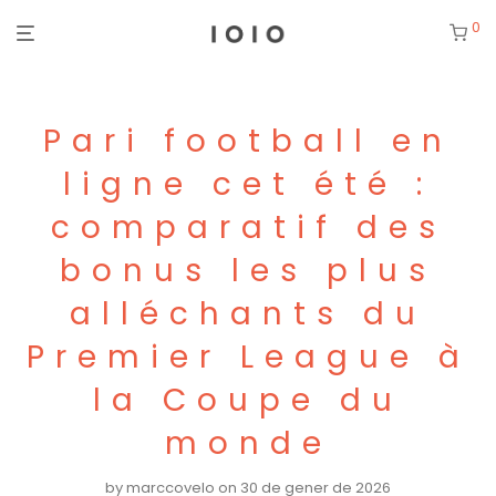
0
Pari football en
ligne cet été :
comparatif des
bonus les plus
alléchants du
Premier League à
la Coupe du
monde
by
marccovelo
on 30 de gener de 2026