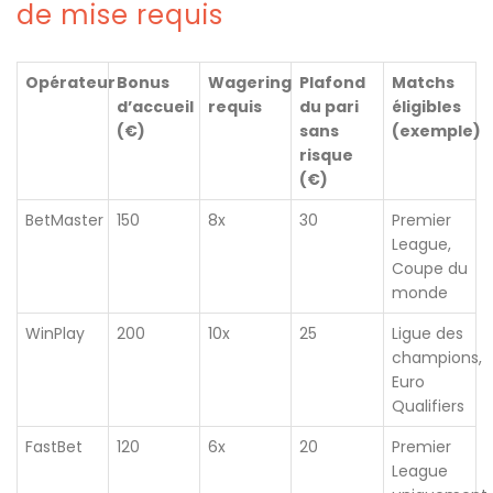
de mise requis
Opérateur
Bonus
Wagering
Plafond
Matchs
d’accueil
requis
du pari
éligibles
(€)
sans
(exemple)
risque
(€)
BetMaster
150
8x
30
Premier
League,
Coupe du
monde
WinPlay
200
10x
25
Ligue des
champions,
Euro
Qualifiers
FastBet
120
6x
20
Premier
League