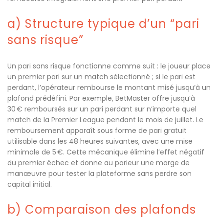
a) Structure typique d’un “pari
sans risque”
Un pari sans risque fonctionne comme suit : le joueur place
un premier pari sur un match sélectionné ; si le pari est
perdant, l’opérateur rembourse le montant misé jusqu’à un
plafond prédéfini. Par exemple, BetMaster offre jusqu’à
30 € remboursés sur un pari perdant sur n’importe quel
match de la Premier League pendant le mois de juillet. Le
remboursement apparaît sous forme de pari gratuit
utilisable dans les 48 heures suivantes, avec une mise
minimale de 5 €. Cette mécanique élimine l’effet négatif
du premier échec et donne au parieur une marge de
manœuvre pour tester la plateforme sans perdre son
capital initial.
b) Comparaison des plafonds