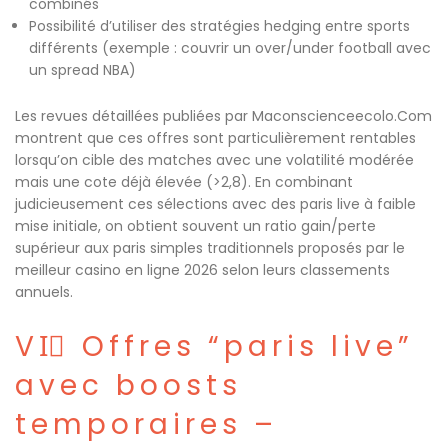
combinés
Possibilité d’utiliser des stratégies hedging entre sports
différents (exemple : couvrir un over/under football avec
un spread NBA)
Les revues détaillées publiées par Maconscienceecolo.Com
montrent que ces offres sont particulièrement rentables
lorsqu’on cible des matches avec une volatilité modérée
mais une cote déjà élevée (>2,8). En combinant
judicieusement ces sélections avec des paris live à faible
mise initiale, on obtient souvent un ratio gain/perte
supérieur aux paris simples traditionnels proposés par le
meilleur casino en ligne 2026 selon leurs classements
annuels.
VI️⃣ Offres “paris live”
avec boosts
temporaires –