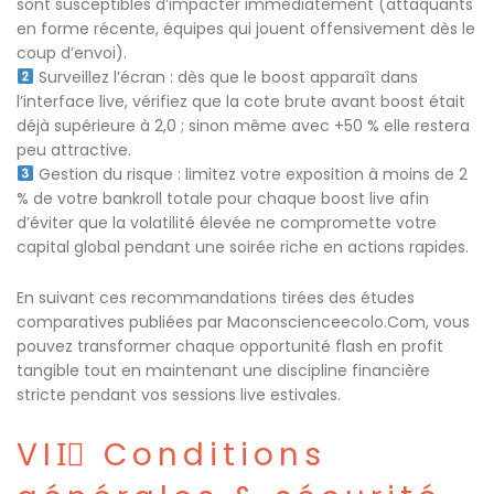
sont susceptibles d’impacter immédiatement (attaquants
en forme récente, équipes qui jouent offensivement dès le
coup d’envoi).
Surveillez l’écran : dès que le boost apparaît dans
l’interface live, vérifiez que la cote brute avant boost était
déjà supérieure à 2,0 ; sinon même avec +50 % elle restera
peu attractive.
Gestion du risque : limitez votre exposition à moins de 2
% de votre bankroll totale pour chaque boost live afin
d’éviter que la volatilité élevée ne compromette votre
capital global pendant une soirée riche en actions rapides.
En suivant ces recommandations tirées des études
comparatives publiées par Maconscienceecolo.Com, vous
pouvez transformer chaque opportunité flash en profit
tangible tout en maintenant une discipline financière
stricte pendant vos sessions live estivales.
VII️⃣ Conditions