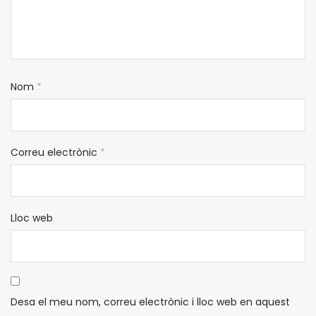
Nom
*
Correu electrònic
*
Lloc web
Desa el meu nom, correu electrònic i lloc web en aquest