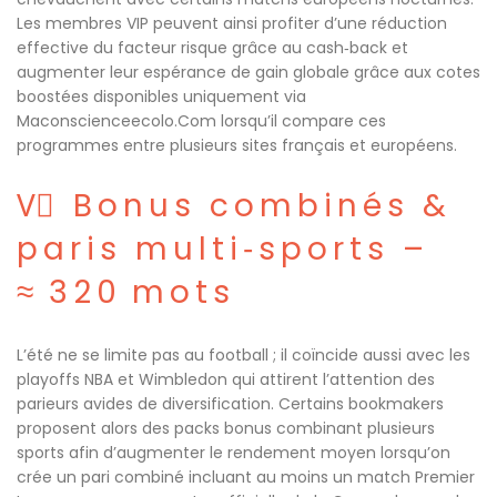
Les membres VIP peuvent ainsi profiter d’une réduction
effective du facteur risque grâce au cash‑back et
augmenter leur espérance de gain globale grâce aux cotes
boostées disponibles uniquement via
Maconscienceecolo.Com lorsqu’il compare ces
programmes entre plusieurs sites français et européens.
V️⃣ Bonus combinés &
paris multi‑sports –
≈ 320 mots
L’été ne se limite pas au football ; il coïncide aussi avec les
playoffs NBA et Wimbledon qui attirent l’attention des
parieurs avides de diversification. Certains bookmakers
proposent alors des packs bonus combinant plusieurs
sports afin d’augmenter le rendement moyen lorsqu’on
crée un pari combiné incluant au moins un match Premier