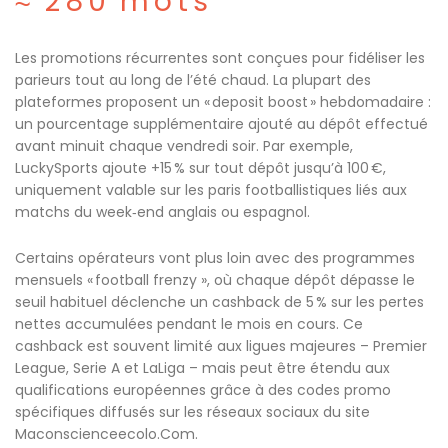
≈ 280 mots
Les promotions récurrentes sont conçues pour fidéliser les
parieurs tout au long de l’été chaud. La plupart des
plateformes proposent un « deposit boost » hebdomadaire :
un pourcentage supplémentaire ajouté au dépôt effectué
avant minuit chaque vendredi soir. Par exemple,
LuckySports ajoute +15 % sur tout dépôt jusqu’à 100 €,
uniquement valable sur les paris footballistiques liés aux
matchs du week‑end anglais ou espagnol.
Certains opérateurs vont plus loin avec des programmes
mensuels « football frenzy », où chaque dépôt dépasse le
seuil habituel déclenche un cashback de 5 % sur les pertes
nettes accumulées pendant le mois en cours. Ce
cashback est souvent limité aux ligues majeures – Premier
League, Serie A et LaLiga – mais peut être étendu aux
qualifications européennes grâce à des codes promo
spécifiques diffusés sur les réseaux sociaux du site
Maconscienceecolo.Com.