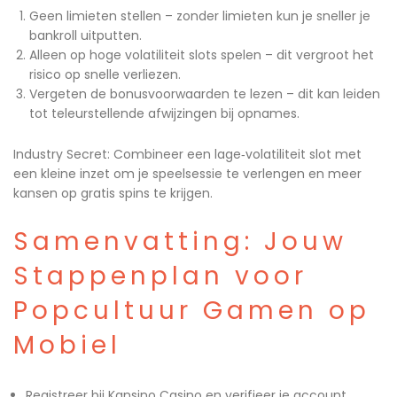
Geen limieten stellen – zonder limieten kun je sneller je
bankroll uitputten.
Alleen op hoge volatiliteit slots spelen – dit vergroot het
risico op snelle verliezen.
Vergeten de bonusvoorwaarden te lezen – dit kan leiden
tot teleurstellende afwijzingen bij opnames.
Industry Secret: Combineer een lage‑volatiliteit slot met
een kleine inzet om je speelsessie te verlengen en meer
kansen op gratis spins te krijgen.
Samenvatting: Jouw
Stappenplan voor
Popcultuur Gamen op
Mobiel
Registreer bij Kansino Casino en verifieer je account.