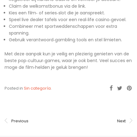
Claim de welkomstbonus via de link.
Kies een film‑ of series‑slot die je aanspreekt.
Speel live dealer tafels voor een real‑life casino‑gevoel.
Combineer met sportweddenschappen voor extra
spanning.
Gebruik verantwoord‑gambling tools en stel limieten.
Met deze aanpak kun je veilig en plezierig genieten van de
beste pop‑cultuur‑games, waar je ook bent. Veel succes en
moge de film‑helden je geluk brengen!
Posted in
Sin categoría
.
Previous
Next