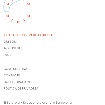
IOIO SALUT I COSMÈTICA CIRCULAR
QUI SOM
INGREDIENTS
FAQS
COM FUNCIONA
CONTACTE
COL·LABORACIONS
POLÍTICA DE PRIVADESA
El Safareig – Drogueria a granel a Barcelona