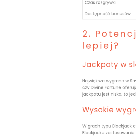
Czas rozgrywki
Dostępność bonusów
2. Potenc
lepiej?
Jackpoty w s
Największe wygrane w Sa
czy Divine Fortune oferuj
jackpotu jest niska, to 
Wysokie wygr
W grach typu Blackjack c
Blackjacku zastosowanie 