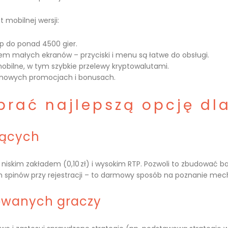
t mobilnej wersji:
 do ponad 4500 gier.
m małych ekranów – przyciski i menu są łatwe do obsługi.
obilne, w tym szybkie przelewy kryptowalutami.
 nowych promocjach i bonusach.
brać najlepszą opcję dla
jących
 niskim zakładem (0,10 zł) i wysokim RTP. Pozwoli to zbudować ba
 spinów przy rejestracji – to darmowy sposób na poznanie mecha
owanych graczy