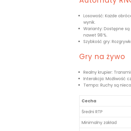
Automaty RN
Losowość: Każde obróc
wynik.
Warianty: Dostępne są se
nawet 98 %.
Szybkość gry: Rozgrywka
Gry na żywo
Realny krupier: Transm
Interakcja: Możliwość 
Tempo: Ruchy są nieco w
Cecha
Średni RTP
Minimalny zakład