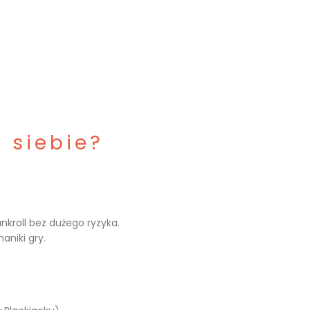
 siebie?
nkroll bez dużego ryzyka.
niki gry.