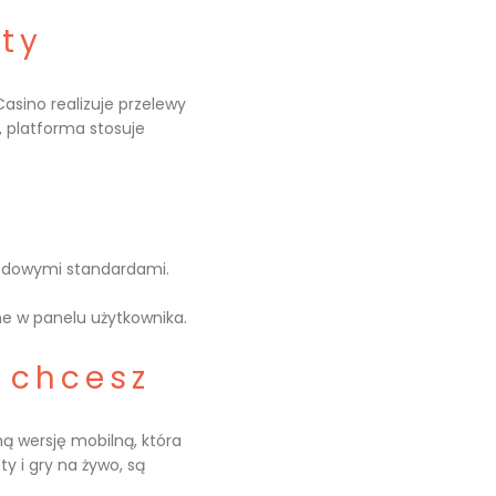
aty
asino realizuje przelewy
, platforma stosuje
rodowymi standardami.
ne w panelu użytkownika.
e chcesz
ą wersję mobilną, która
y i gry na żywo, są