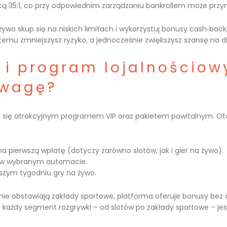
cą 35:1, co przy odpowiednim zarządzaniu bankrollem może przyni
 żywo skup się na niskich limitach i wykorzystuj bonusy cash‑back
i temu zmniejszysz ryzyko, a jednocześnie zwiększysz szansę na 
 i program lojalnościow
ewagę?
a się atrakcyjnym programem VIP oraz pakietem powitalnym. Ot
a pierwszą wpłatę (dotyczy zarówno slotów, jak i gier na żywo).
w wybranym automacie.
szym tygodniu gry na żywo.
arnie obstawiają zakłady sportowe, platforma oferuje bonusy be
mu każdy segment rozgrywki – od slotów po zakłady sportowe – j