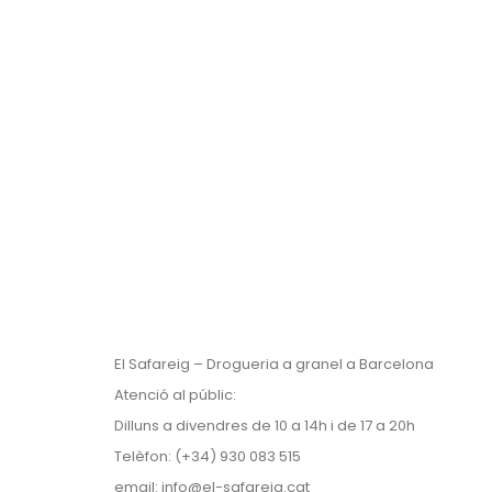
El Safareig – Drogueria a granel a Barcelona
Atenció al públic:
Dilluns a divendres de 10 a 14h i de 17 a 20h
Telèfon: (+34) 930 083 515
email:
info@el-safareig.cat