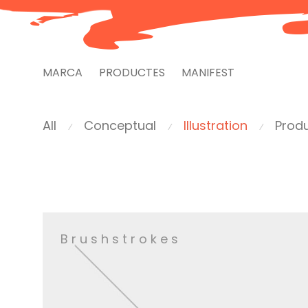
MARCA
PRODUCTES
MANIFEST
All
Conceptual
Illustration
Prod
⁄
⁄
⁄
Brushstrokes