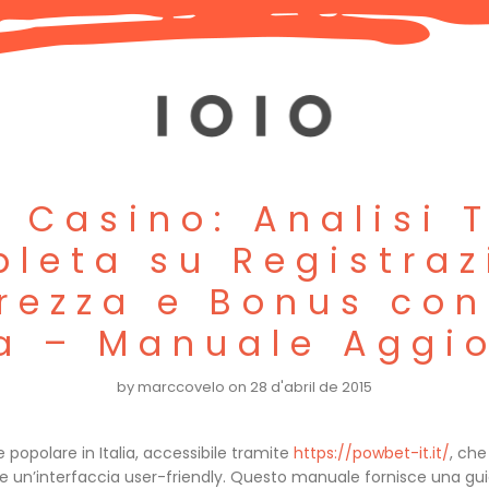
 Casino: Analisi 
leta su Registraz
rezza e Bonus co
a – Manuale Aggi
by
marccovelo
on 28 d'abril de 2015
 popolare in Italia, accessibile tramite
https://powbet-it.it/
, ch
 e un’interfaccia user-friendly. Questo manuale fornisce una gu