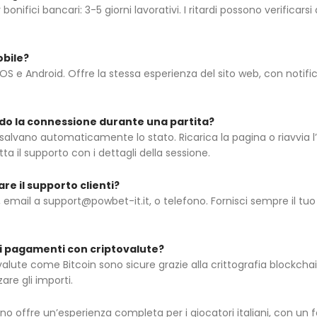
 bonifici bancari: 3-5 giorni lavorativi. I ritardi possono verificar
obile?
r iOS e Android. Offre la stessa esperienza del sito web, con noti
do la connessione durante una partita?
 salvano automaticamente lo stato. Ricarica la pagina o riavvia l’
a il supporto con i dettagli della sessione.
e il supporto clienti?
, email a support@powbet-it.it, o telefono. Fornisci sempre il tu
 i pagamenti con criptovalute?
ovalute come Bitcoin sono sicure grazie alla crittografia blockchain
are gli importi.
o offre un’esperienza completa per i giocatori italiani, con un 