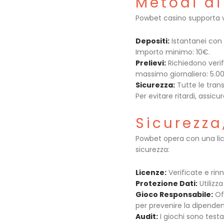
Metodi d
Powbet casino supporta v
Depositi:
Istantanei con c
Importo minimo: 10€.
Prelievi:
Richiedono verifi
massimo giornaliero: 5.0
Sicurezza:
Tutte le trans
Per evitare ritardi, assi
Sicurezza
Powbet opera con una lic
sicurezza:
Licenze:
Verificate e rinn
Protezione Dati:
Utilizz
Gioco Responsabile:
Off
per prevenire la dipenden
Audit:
I giochi sono testat