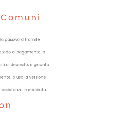
i Comuni
 la password tramite
el metodo di pagamento, o
iti di deposito, e giocato
mente, o usa la versione
per assistenza immediata.
con