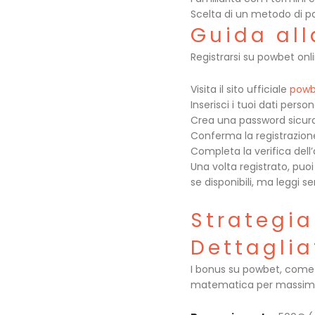
Scelta di un metodo di p
Guida all
Registrarsi su powbet onli
Visita il sito ufficiale
powbe
Inserisci i tuoi dati pers
Crea una password sicura 
Conferma la registrazione
Completa la verifica dell’
Una volta registrato, puoi
se disponibili, ma leggi s
Strategia
Dettaglia
I bonus su powbet, come 
matematica per massimizz