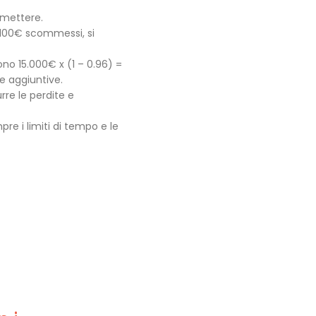
mmettere.
 100€ scommessi, si
no 15.000€ x (1 – 0.96) =
e aggiuntive.
rre le perdite e
re i limiti di tempo e le