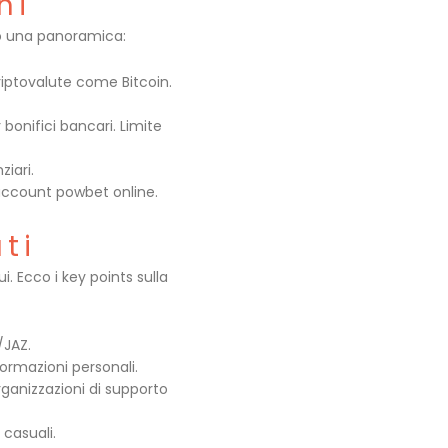
ni
co una panoramica:
criptovalute come Bitcoin.
 bonifici bancari. Limite
iari.
 account powbet online.
ti
 Ecco i key points sulla
/JAZ.
formazioni personali.
rganizzazioni di supporto
 casuali.