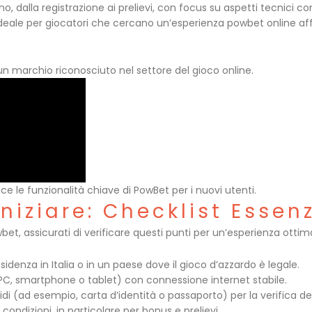
, dalla registrazione ai prelievi, con focus su aspetti tecnici co
ale per giocatori che cercano un’esperienza powbet online affid
 un marchio riconosciuto nel settore del gioco online.
ce le funzionalità chiave di PowBet per i nuovi utenti.
Iniziare: Checklist Essen
wbet, assicurati di verificare questi punti per un’esperienza ottim
sidenza in Italia o in un paese dove il gioco d’azzardo è legale.
PC, smartphone o tablet) con connessione internet stabile.
idi (ad esempio, carta d’identità o passaporto) per la verifica de
 condizioni, in particolare per bonus e prelievi.