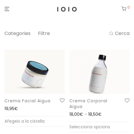
0
Categories
Filtre
Cerca
Crema Facial Aigua
Crema Corporal
Aigua
19,95
€
Interval de pre
18,00
€
–
18,50
€
Afegeix a la cistella
Aquest
Selecciona opcions
producte