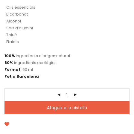
· Olis essencials
· Bicarbonat
· Alcohol
· Sals d’alumini
· Tolué
· Ftalats
100%
ingredients d’origen natural
80%
ingredients ecològics
Format
: 60 ml
Fet a Barcelona
Afegeix a la cistella