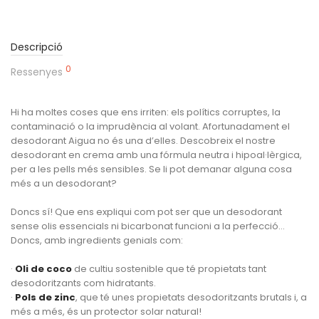
Descripció
0
Ressenyes
Hi ha moltes coses que ens irriten: els polítics corruptes, la
contaminació o la imprudència al volant. Afortunadament el
desodorant Aigua no és una d’elles. Descobreix el nostre
desodorant en crema amb una fórmula neutra i hipoal·lèrgica,
per a les pells més sensibles. Se li pot demanar alguna cosa
més a un desodorant?
Doncs sí! Que ens expliqui com pot ser que un desodorant
sense olis essencials ni bicarbonat funcioni a la perfecció…
Doncs, amb ingredients genials com:
·
Oli de coco
de cultiu sostenible que té propietats tant
desodoritzants com hidratants.
·
Pols de zinc
, que té unes propietats desodoritzants brutals i, a
més a més, és un protector solar natural!