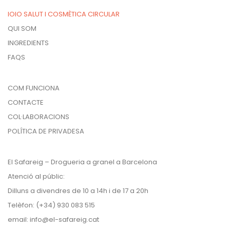
la
IOIO SALUT I COSMÈTICA CIRCULAR
pàgina
QUI SOM
del
INGREDIENTS
producte
FAQS
COM FUNCIONA
CONTACTE
COL·LABORACIONS
POLÍTICA DE PRIVADESA
El Safareig – Drogueria a granel a Barcelona
Atenció al públic:
Dilluns a divendres de 10 a 14h i de 17 a 20h
Telèfon: (+34) 930 083 515
email:
info@el-safareig.cat