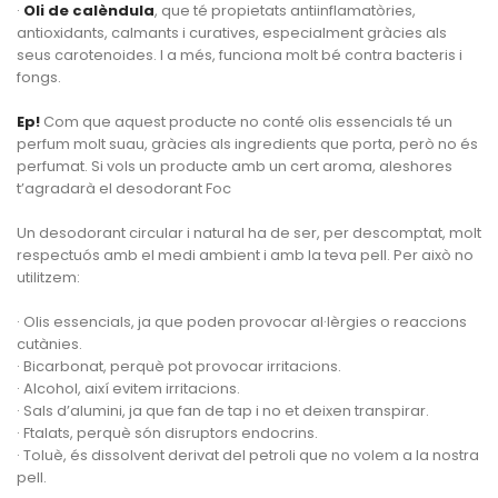
·
Oli de calèndula
, que té propietats antiinflamatòries,
antioxidants, calmants i curatives, especialment gràcies als
seus carotenoides. I a més, funciona molt bé contra bacteris i
fongs.
Ep!
Com que aquest producte no conté olis essencials té un
perfum molt suau, gràcies als ingredients que porta, però no és
perfumat. Si vols un producte amb un cert aroma, aleshores
t’agradarà el desodorant Foc
Un desodorant circular i natural ha de ser, per descomptat, molt
respectuós amb el medi ambient i amb la teva pell. Per això no
utilitzem:
· Olis essencials, ja que poden provocar al·lèrgies o reaccions
cutànies.
· Bicarbonat, perquè pot provocar irritacions.
· Alcohol, així evitem irritacions.
· Sals d’alumini, ja que fan de tap i no et deixen transpirar.
· Ftalats, perquè són disruptors endocrins.
· Toluè, és dissolvent derivat del petroli que no volem a la nostra
pell.