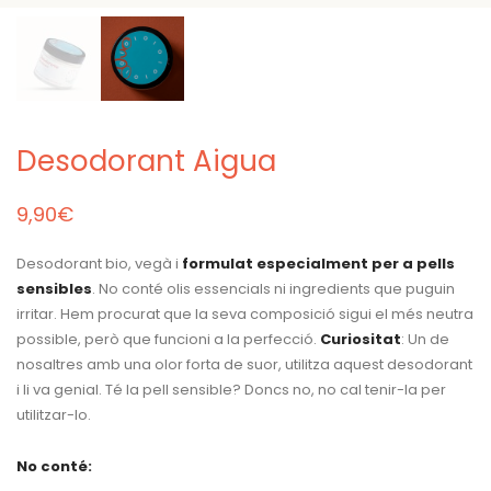
Desodorant Aigua
9,90
€
Desodorant bio, vegà i
formulat especialment per a pells
sensibles
. No conté olis essencials ni ingredients que puguin
irritar. Hem procurat que la seva composició sigui el més neutra
possible, però que funcioni a la perfecció.
Curiositat
: Un de
nosaltres amb una olor forta de suor, utilitza aquest desodorant
i li va genial. Té la pell sensible? Doncs no, no cal tenir-la per
utilitzar-lo.
No conté: