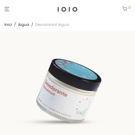
0
Inici
/
Aigua
/
Desodorant Aigua