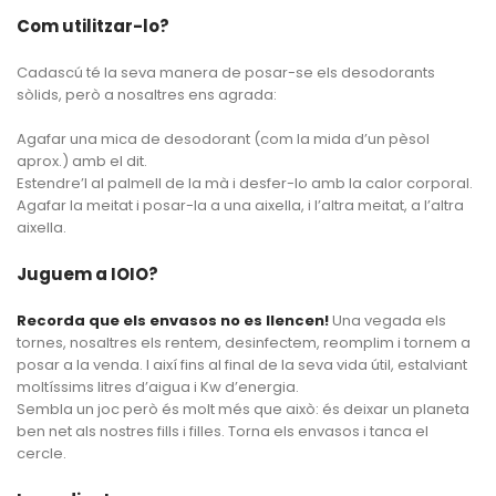
Com utilitzar-lo?
Cadascú té la seva manera de posar-se els desodorants
sòlids, però a nosaltres ens agrada:
Agafar una mica de desodorant (com la mida d’un pèsol
aprox.) amb el dit.
Estendre’l al palmell de la mà i desfer-lo amb la calor corporal.
Agafar la meitat i posar-la a una aixella, i l’altra meitat, a l’altra
aixella.
Juguem a IOIO?
Recorda que els envasos no es llencen!
Una vegada els
tornes, nosaltres els rentem, desinfectem, reomplim i tornem a
posar a la venda. I així fins al final de la seva vida útil, estalviant
moltíssims litres d’aigua i Kw d’energia.
Sembla un joc però és molt més que això: és deixar un planeta
ben net als nostres fills i filles. Torna els envasos i tanca el
cercle.