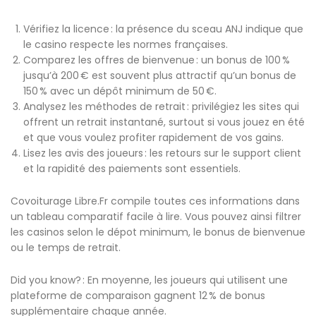
Vérifiez la licence : la présence du sceau ANJ indique que
le casino respecte les normes françaises.
Comparez les offres de bienvenue : un bonus de 100 %
jusqu’à 200 € est souvent plus attractif qu’un bonus de
150 % avec un dépôt minimum de 50 €.
Analysez les méthodes de retrait : privilégiez les sites qui
offrent un retrait instantané, surtout si vous jouez en été
et que vous voulez profiter rapidement de vos gains.
Lisez les avis des joueurs : les retours sur le support client
et la rapidité des paiements sont essentiels.
Covoiturage Libre.Fr compile toutes ces informations dans
un tableau comparatif facile à lire. Vous pouvez ainsi filtrer
les casinos selon le dépot minimum, le bonus de bienvenue
ou le temps de retrait.
Did you know? : En moyenne, les joueurs qui utilisent une
plateforme de comparaison gagnent 12 % de bonus
supplémentaire chaque année.