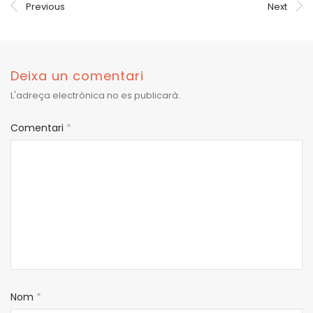
Previous
Next
Deixa un comentari
L'adreça electrònica no es publicarà.
Comentari
*
Nom
*