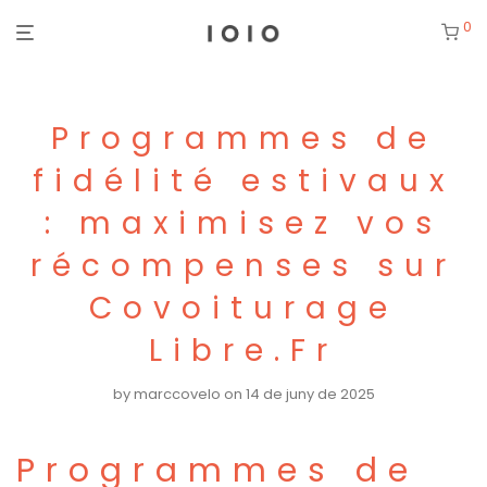
0
Programmes de
fidélité estivaux
: maximisez vos
récompenses sur
Covoiturage
Libre.Fr
by
marccovelo
on 14 de juny de 2025
Programmes de