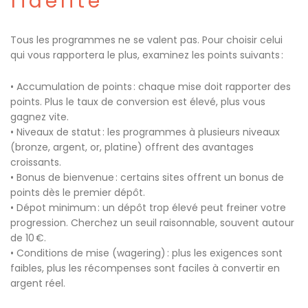
fidélité
Tous les programmes ne se valent pas. Pour choisir celui
qui vous rapportera le plus, examinez les points suivants :
• Accumulation de points : chaque mise doit rapporter des
points. Plus le taux de conversion est élevé, plus vous
gagnez vite.
• Niveaux de statut : les programmes à plusieurs niveaux
(bronze, argent, or, platine) offrent des avantages
croissants.
• Bonus de bienvenue : certains sites offrent un bonus de
points dès le premier dépôt.
• Dépot minimum : un dépôt trop élevé peut freiner votre
progression. Cherchez un seuil raisonnable, souvent autour
de 10 €.
• Conditions de mise (wagering) : plus les exigences sont
faibles, plus les récompenses sont faciles à convertir en
argent réel.