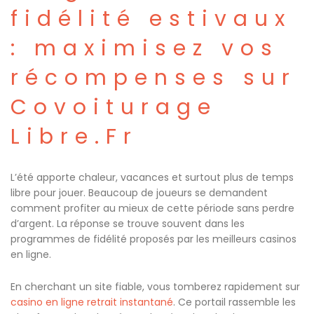
fidélité estivaux
: maximisez vos
récompenses sur
Covoiturage
Libre.Fr
L’été apporte chaleur, vacances et surtout plus de temps
libre pour jouer. Beaucoup de joueurs se demandent
comment profiter au mieux de cette période sans perdre
d’argent. La réponse se trouve souvent dans les
programmes de fidélité proposés par les meilleurs casinos
en ligne.
En cherchant un site fiable, vous tomberez rapidement sur
casino en ligne retrait instantané
. Ce portail rassemble les