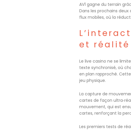
AV1 gagne du terrain grâ
Dans les prochains deux a
flux mobiles, où la rédu
L’interac
et réali
Le live casino ne se limit
texte synchronisé, où ch
en plan rapproché. Cette
jeu physique.
La capture de mouvements
cartes de façon ultra‑réa
mouvement, qui est ensuit
cartes, renforçant la per
Les premiers tests de réa