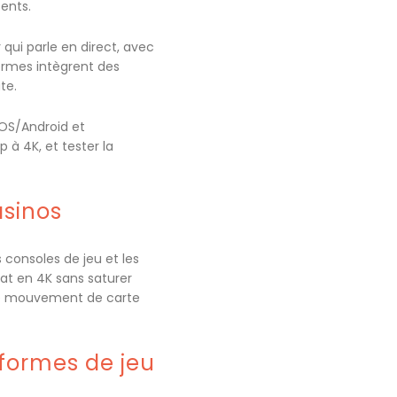
ents.
 qui parle en direct, avec
ormes intègrent des
te.
iOS/Android et
 à 4K, et tester la
asinos
consoles de jeu et les
at en 4K sans saturer
que mouvement de carte
eformes de jeu