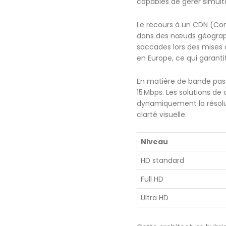
capables de gérer simulta
Le recours à un CDN (Cont
dans des nœuds géographi
saccades lors des mises 
en Europe, ce qui garantit
En matière de bande passa
15 Mbps. Les solutions d
dynamiquement la résoluti
clarté visuelle.
Niveau
HD standard
Full HD
Ultra HD