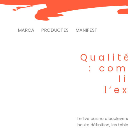
MARCA
PRODUCTES
MANIFEST
Qualit
: com
l
l’e
Le live casino a boulevers
haute définition, les ta