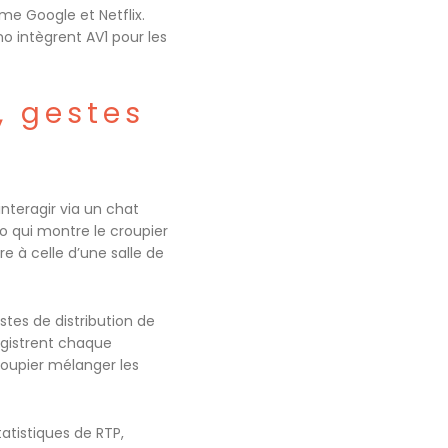
me Google et Netflix.
no intègrent AV1 pour les
, gestes
interagir via un chat
o qui montre le croupier
 à celle d’une salle de
tes de distribution de
egistrent chaque
roupier mélanger les
atistiques de RTP,