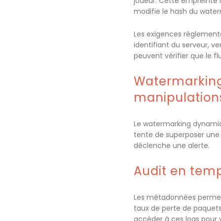
joueur. Cette empreinte 
modifie le hash du water
Les exigences réglement
identifiant du serveur, v
peuvent vérifier que le f
Watermarking
manipulations
Le watermarking dynamiqu
tente de superposer une 
déclenche une alerte.
Audit en tem
Les métadonnées permette
taux de perte de paquets 
accéder à ces logs pour vér