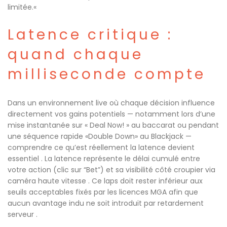
limitée.«
Latence critique :
quand chaque
milliseconde compte
Dans un environnement live où chaque décision influence
directement vos gains potentiels — notamment lors d’une
mise instantanée sur « Deal Now! » au baccarat ou pendant
une séquence rapide «​Double Down​» au Blackjack —
comprendre ce qu’est réellement la latence devient
essentiel . La latence représente le délai cumulé entre
votre action (clic sur “Bet”) et sa visibilité côté croupier via
caméra haute vitesse . Ce laps doit rester inférieur aux
seuils acceptables fixés par les licences MGA afin que
aucun avantage indu ne soit introduit par retardement
serveur .