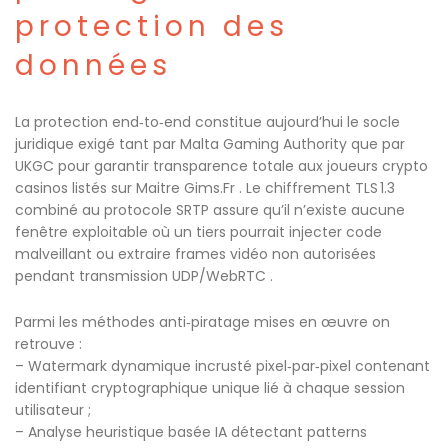
protection des
données
La protection end‑to‑end constitue aujourd’hui le socle
juridique exigé tant par Malta Gaming Authority que par
UKGC pour garantir transparence totale aux joueurs crypto
casinos listés sur Maitre Gims.Fr . Le chiffrement TLS 1.3
combiné au protocole SRTP assure qu’il n’existe aucune
fenêtre exploitable où un tiers pourrait injecter code
malveillant ou extraire frames vidéo non autorisées
pendant transmission UDP/WebRTC .
Parmi les méthodes anti‑piratage mises en œuvre on
retrouve :
– Watermark dynamique incrusté pixel‐par‐pixel contenant
identifiant cryptographique unique lié à chaque session
utilisateur ;
– Analyse heuristique basée IA détectant patterns