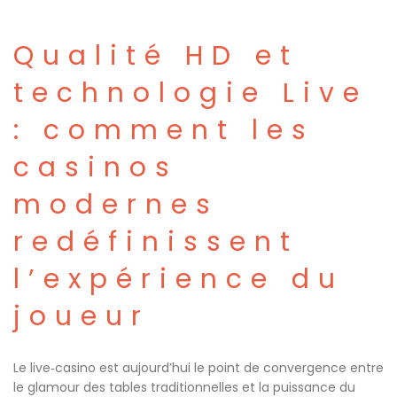
Qualité HD et
technologie Live
: comment les
casinos
modernes
redéfinissent
l’expérience du
joueur
Le live‑casino est aujourd’hui le point de convergence entre
le glamour des tables traditionnelles et la puissance du