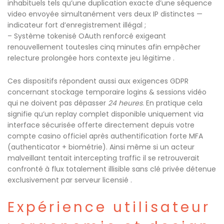
inhabituels tels qu’une duplication exacte d’une séquence
video envoyée simultanément vers deux IP distinctes —
indicateur fort d’enregistrement illégal ;
– Système tokenisé OAuth renforcé exigeant
renouvellement toutesles cinq minutes afin empêcher
relecture prolongée hors contexte jeu légitime .
Ces dispositifs répondent aussi aux exigences GDPR
concernant stockage temporaire logins & sessions vidéo
qui ne doivent pas dépasser
24 heures
. En pratique cela
signifie qu’un replay complet disponible uniquement via
interface sécurisée offerte directement depuis votre
compte casino officiel après authentification forte MFA
(authenticator + biométrie). Ainsi même si un acteur
malveillant tentait intercepting traffic il se retrouverait
confronté à flux totalement illisible sans clé privée détenue
exclusivement par serveur licensié .
Expérience utilisateur