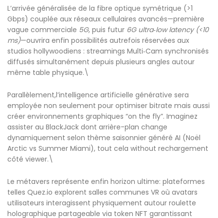
L’arrivée généralisée de la fibre optique symétrique (>1
Gbps) couplée aux réseaux cellulaires avancés—première
vague commerciale
5G
, puis futur
6G ultra‑low latency (<10
ms)
—ouvrira enfin possibilités autrefois réservées aux
studios hollywoodiens : streamings Multi‑Cam synchronisés
diffusés simultanément depuis plusieurs angles autour
même table physique.\
Parallèlement,l’intelligence artificielle générative sera
employée non seulement pour optimiser bitrate mais aussi
créer environnements graphiques “on the fly”. Imaginez
assister au BlackJack dont arrière-plan change
dynamiquement selon thème saisonnier généré AI (Noël
Arctic vs Summer Miami), tout cela without rechargement
côté viewer.\
Le métavers représente enfin horizon ultime: plateformes
telles Quez.io explorent salles communes VR où avatars
utilisateurs interagissent physiquement autour roulette
holographique partageable via token NFT garantissant