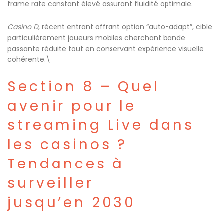
frame rate constant élevé assurant fluidité optimale.
Casino D
, récent entrant offrant option “auto-adapt”, cible
particulièrement joueurs mobiles cherchant bande
passante réduite tout en conservant expérience visuelle
cohérente.\
Section 8 – Quel
avenir pour le
streaming Live dans
les casinos ?
Tendances à
surveiller
jusqu’en 2030