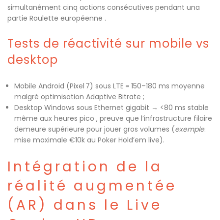
simultanément cinq actions consécutives pendant una
partie Roulette européenne .
Tests de réactivité sur mobile vs
desktop
Mobile Android (Pixel 7) sous LTE = 150–180 ms moyenne
malgré optimisation Adaptive Bitrate ;
Desktop Windows sous Ethernet gigabit → <80 ms stable
même aux heures pico , preuve que l’infrastructure filaire
demeure supérieure pour jouer gros volumes (
exemple
:
mise maximale €10k au Poker Hold’em live).
Intégration de la
réalité augmentée
(AR) dans le Live