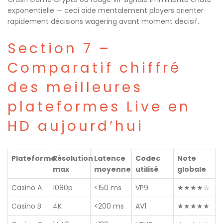
exponentielle — ceci aide mentalement players orienter
rapidement décisions wagering avant moment décisif.
Section 7 –
Comparatif chiffré
des meilleures
plateformes Live en
HD aujourd’hui
Plateforme
Résolution
Latence
Codec
Note
max
moyenne
utilisé
globale
Casino A
1080p
<150 ms
VP9
★★★★☆
Casino B
4K
<200 ms
AV1
★★★★★