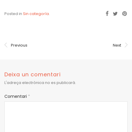
Posted in
Sin categoría
.
Previous
Next
Deixa un comentari
L'adreça electrònica no es publicarà.
Comentari
*