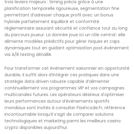
trois leviers majeurs : timing précis grâce à une
planification temporelle rigoureuse, segmentation fine
permettant d’adresser chaque profil avec un bonus
hybride parfaitement équilibré et conformité
réglementaire assurant sécurité et confiance tout au long
du parcours joueur. La donnée joue ici un rôle central : elle
alimente modèles prédictifs pour gérer risques et caps
dynamiques tout en guidant optimisation post‑événement
via A/B testing détaillé.
Pour transformer cet événement saisonnier en opportunité
durable, il suffit alors d’intégrer ces pratiques dans une
stratégie data‑driven robuste capable d’alimenter
continuellement vos programmes VIP et vos campagnes
multicanales futures. Les opérateurs désireux d’optimiser
leurs performances autour d’événements sportifs
mondiaux sont invités à consulter Flashcode.Fr, référence
incontournable lorsqu’il s’agit de comparer solutions
technologiques et marketing parmi les meilleurs casino
crypto disponibles aujourd’hui.