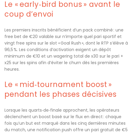
Le « early‑bird bonus » avant le
coup d’envoi
Les premiers inscrits bénéficient d’un pack combiné : une
free bet de €20 valable sur n’importe quel pari sportif et
vingt free spins sur le slot « Goal Rush », dont le RTP s’élève à
96,5 %. Les conditions d’activation exigent un dépôt
minimum de €10 et un wagering total de x30 sur le pari +
x25 sur les spins afin d’éviter le churn dès les premières
heures.
Le « mid‑tournament boost »
pendant les phases décisives
Lorsque les quarts‑de‑finale approchent, les opérateurs
déclenchent un boost basé sur le flux en direct : chaque
fois qu’un but est marqué dans les cinq dernières minutes
du match, une notification push offre un pari gratuit de €5