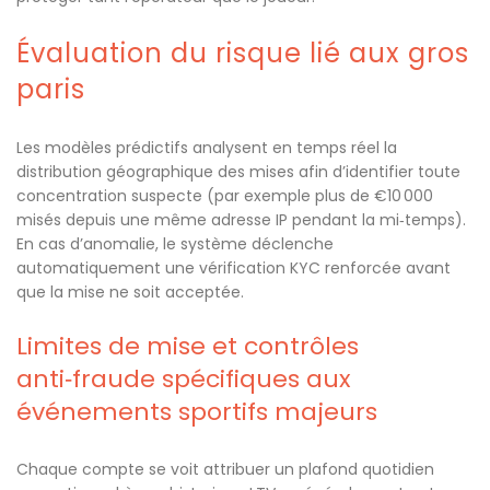
Évaluation du risque lié aux gros
paris
Les modèles prédictifs analysent en temps réel la
distribution géographique des mises afin d’identifier toute
concentration suspecte (par exemple plus de €10 000
misés depuis une même adresse IP pendant la mi‑temps).
En cas d’anomalie, le système déclenche
automatiquement une vérification KYC renforcée avant
que la mise ne soit acceptée.
Limites de mise et contrôles
anti‑fraude spécifiques aux
événements sportifs majeurs
Chaque compte se voit attribuer un plafond quotidien