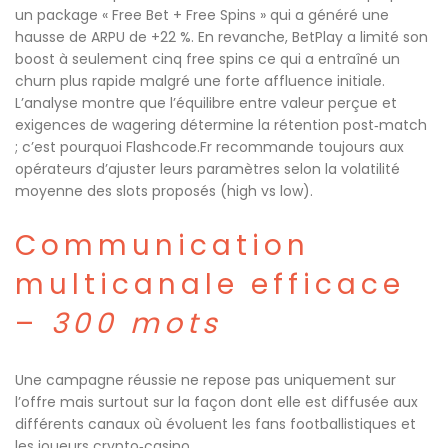
un package « Free Bet + Free Spins » qui a généré une
hausse de ARPU de +22 %. En revanche, BetPlay a limité son
boost à seulement cinq free spins ce qui a entraîné un
churn plus rapide malgré une forte affluence initiale.
L’analyse montre que l’équilibre entre valeur perçue et
exigences de wagering détermine la rétention post‑match
; c’est pourquoi Flashcode.Fr recommande toujours aux
opérateurs d’ajuster leurs paramètres selon la volatilité
moyenne des slots proposés (high vs low).
Communication
multicanale efficace
–
300 mots
Une campagne réussie ne repose pas uniquement sur
l’offre mais surtout sur la façon dont elle est diffusée aux
différents canaux où évoluent les fans footballistiques et
les joueurs crypto‑casino.