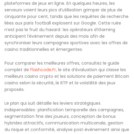
plateformes de jeux en ligne. En quelques heures, les
serveurs voient leurs pics d’utilisation grimper de plus de
cinquante pour cent, tandis que les requêtes de recherche
liées aux paris football explosent sur Google. Cette ruée
n’est pas le fruit du hasard : les opérateurs d’iGaming
anticipent l’événement depuis des mois afin de
synchroniser leurs campagnes sportives avec les offres de
casino traditionnelles et émergentes.
Pour comparer les meilleures offres, consultez le guide
complet de
Flashcode.Fr
, le site d’évaluation qui classe les
meilleurs casino crypto et les solutions de paiement Bitcoin
casino selon la sécurité, le RTP et la volatilité des jeux
proposés.
Le plan qui suit détaille les leviers stratégiques
indispensables : planification temporelle des campagnes,
segmentation fine des joueurs, conception de bonus
hybrides attractifs, communication multicanale, gestion
du risque et conformité, analyse post‑événement ainsi que