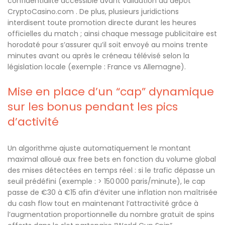
confidentialité accessible avant validation du dépôt
CryptoCasino.com . De plus, plusieurs juridictions
interdisent toute promotion directe durant les heures
officielles du match ; ainsi chaque message publicitaire est
horodaté pour s’assurer qu’il soit envoyé au moins trente
minutes avant ou après le créneau télévisé selon la
législation locale (exemple : France vs Allemagne).
Mise en place d’un “cap” dynamique
sur les bonus pendant les pics
d’activité
Un algorithme ajuste automatiquement le montant
maximal alloué aux free bets en fonction du volume global
des mises détectées en temps réel : si le trafic dépasse un
seuil prédéfini (exemple : > 150 000 paris/minute), le cap
passe de €30 à €15 afin d’éviter une inflation non maîtrisée
du cash flow tout en maintenant l’attractivité grâce à
l’augmentation proportionnelle du nombre gratuit de spins