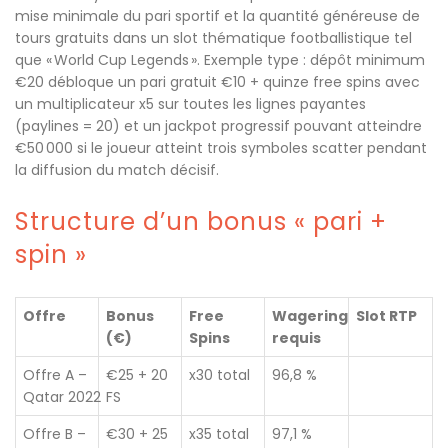
mise minimale du pari sportif et la quantité généreuse de
tours gratuits dans un slot thématique footballistique tel
que « World Cup Legends ». Exemple type : dépôt minimum
€20 débloque un pari gratuit €10 + quinze free spins avec
un multiplicateur x5 sur toutes les lignes payantes
(paylines = 20) et un jackpot progressif pouvant atteindre
€50 000 si le joueur atteint trois symboles scatter pendant
la diffusion du match décisif.
Structure d’un bonus « pari +
spin »
Offre
Bonus
Free
Wagering
Slot RTP
(€)
Spins
requis
Offre A –
€25 + 20
x30 total
96,8 %
Qatar 2022
FS
Offre B –
€30 + 25
x35 total
97,1 %