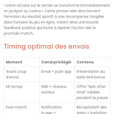
« Votre victoire sur le terrain se transforme immédiatement
en jackpot au casino ». Cette phrase relie directement
l’émotion du résultat sportif à une récompense tangible
dans l’univers du jeu en ligne, créant ainsi une boucle
feedback positive qui incite à répéter l’action dès le
prochain match.
Timing optimal des envois
Moment
Canal privilégié
Contenu
Avant coup
Email + push app
Présentation du
d’envoi
early‑bird bonus
Mi‑temps
SMS + réseaux
Offre “Spin after
sociaux
Goal” valable
pendant la pause
Post‑match
Notification
Récapitulatif des
in‑app +
gains + invitation