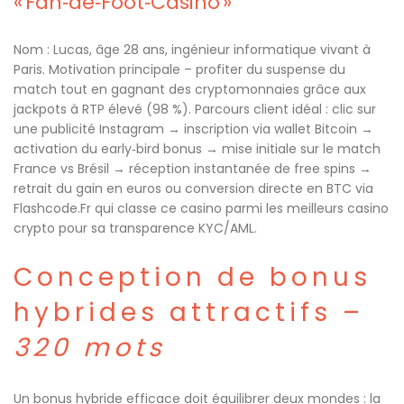
« Fan‑de‑Foot‑Casino »
Nom : Lucas, âge 28 ans, ingénieur informatique vivant à
Paris. Motivation principale – profiter du suspense du
match tout en gagnant des cryptomonnaies grâce aux
jackpots à RTP élevé (98 %). Parcours client idéal : clic sur
une publicité Instagram → inscription via wallet Bitcoin →
activation du early‑bird bonus → mise initiale sur le match
France vs Brésil → réception instantanée de free spins →
retrait du gain en euros ou conversion directe en BTC via
Flashcode.Fr qui classe ce casino parmi les meilleurs casino
crypto pour sa transparence KYC/AML.
Conception de bonus
hybrides attractifs –
320 mots
Un bonus hybride efficace doit équilibrer deux mondes : la