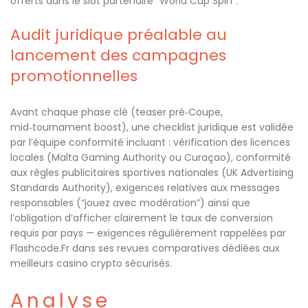
offerts dans le slot partenaire “World Cup Spin”.
Audit juridique préalable au
lancement des campagnes
promotionnelles
Avant chaque phase clé (teaser pré‑Coupe,
mid‑tournament boost), une checklist juridique est validée
par l’équipe conformité incluant : vérification des licences
locales (Malta Gaming Authority ou Curaçao), conformité
aux règles publicitaires sportives nationales (UK Advertising
Standards Authority), exigences relatives aux messages
responsables (“jouez avec modération”) ainsi que
l’obligation d’afficher clairement le taux de conversion
requis par pays — exigences régulièrement rappelées par
Flashcode.Fr dans ses revues comparatives dédiées aux
meilleurs casino crypto sécurisés.
Analyse