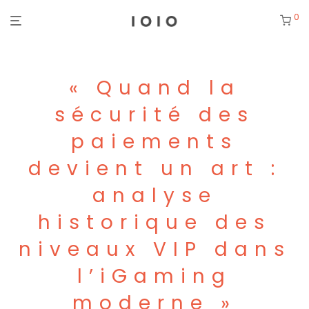
0
« Quand la
sécurité des
paiements
devient un art :
analyse
historique des
niveaux VIP dans
l’iGaming
moderne »