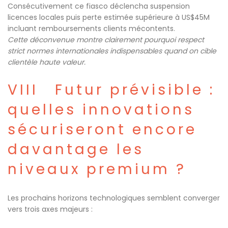
Consécutivement ce fiasco déclencha suspension
licences locales puis perte estimée supérieure à US$45M
incluant remboursements clients mécontents.
Cette déconvenue montre clairement pourquoi respect
strict normes internationales indispensables quand on cible
clientèle haute valeur.
VIII Futur prévisible :
quelles innovations
sécuriseront encore
davantage les
niveaux premium ?
Les prochains horizons technologiques semblent converger
vers trois axes majeurs :