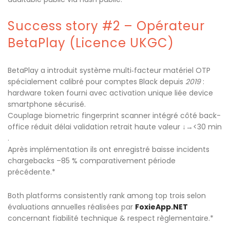
Success story #2 – Opérateur
BetaPlay (Licence UKGC)
BetaPlay a introduit système multi‑facteur matériel OTP
spécialement calibré pour comptes Black depuis
2019
:
hardware token fourni avec activation unique liée device
smartphone sécurisé.
Couplage biometric fingerprint scanner intégré côté back-
office réduit délai validation retrait haute valeur ↓→<30 min
.
Après implémentation ils ont enregistré baisse incidents
chargebacks ​–85 % comparativement période
précédente.*
Both platforms consistently rank among top trois selon
évaluations annuelles réalisées par
FoxieApp.NET
concernant fiabilité technique & respect règlementaire.*