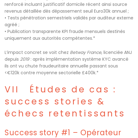
renforcé incluant justificatif domicile récent ainsi source
revenus détaillée dès dépassement seuil Euro30k annuel ;
• Tests pénétration semestriels validés par auditeur externe
agréé ;
• Publication transparente KPI fraude mensuels destinés
uniquement aux autorités compétentes.*
L’impact concret se voit chez
Betway France
, licenciée ANJ
depuis
2019
: après implémentation système KYC avancé
ils ont vu chute fraudeuritaire annuelle passant sous
<€120k contre moyenne sectorielle £400k.*
VII Études de cas :
success stories &
échecs retentissants
Success story #1 – Opérateur