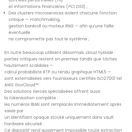
données personnelles (
PII
)
et informations financières (
PCI DSS
) ;
Des clusters microservices isolent chacune fonction
critique — matchmaking,
gestion bankroll ou moteur RNG — afin qu’une faille
éventuelle
ne compromette pas tout le système ;
En outre beaucoup utilisent désormais
cloud hybride
:
parties critiques restent on‑premise tandis que tâches
hautement scalables —
calcul probabiliste RTP ou rendu graphique HTML5 —
sont externalisées vers fournisseurs certifiés ISO27001 tel
AWS GovCloud™ .
Des solutions tierces spécialisées offrent aussi
la tokenisation complète :
les numéros IBAN sont remplacés immédiatement après
saisie par
un identifiant opaque stocké uniquement dans vault
hardware sécurisé .
Ce dispositif rend quasiment impossible toute extraction