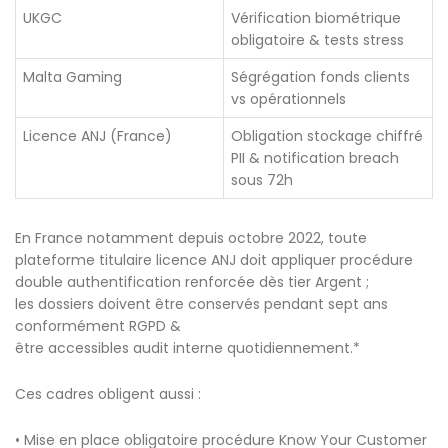
UKGC
Vérification biométrique
obligatoire & tests stress
Malta Gaming
Ségrégation fonds clients
vs opérationnels
Licence ANJ (France)
Obligation stockage chiffré
PII & notification breach
sous 72h
En France notamment depuis octobre 2022, toute
plateforme titulaire licence ANJ doit appliquer procédure
double authentification renforcée dès tier Argent ;
les dossiers doivent être conservés pendant sept ans
conformément RGPD &
être accessibles audit interne quotidiennement.*
Ces cadres obligent aussi :
• Mise en place obligatoire procédure Know Your Customer