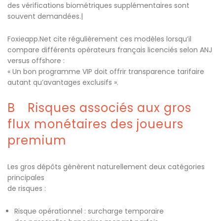
des vérifications biométriques supplémentaires sont
souvent demandées.|
Foxieapp.Net cite régulièrement ces modèles lorsqu’il
compare différents opérateurs français licenciés selon ANJ
versus offshore :
« Un bon programme VIP doit offrir transparence tarifaire
autant qu’avantages exclusifs ».
B Risques associés aux gros
flux monétaires des joueurs
premium
Les gros dépôts génèrent naturellement deux catégories
principales
de risques :
Risque opérationnel : surcharge temporaire