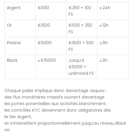
Argent
€500
€250 + 100
≤ 24h
FS
Or
€1500
€500 + 250
≤ 12h
FS
Platine
€5000
€1500 + 500
≤ 6h
FS
Black
≥ €15000
Jusqu’à
≤ 2h
€5000 +
unlimited FS
Chaque palier implique donc davantage
risques
:
des flux monétaires massifs ouvrent davantage
les portes potentielles aux activités blanchiment;
les contrôles KYC deviennent donc obligatoires dès
le tier Argent,
et s’intensifient proportionnellement jusqu’au niveau Black
où