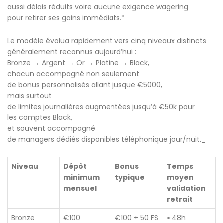
aussi délais réduits voire aucune exigence wagering
pour retirer ses gains immédiats.*
Le modèle évolua rapidement vers cinq niveaux distincts
généralement reconnus aujourd’hui :
Bronze → Argent → Or → Platine → Black,
chacun accompagné non seulement
de bonus personnalisés allant jusque €5000,
mais surtout
de limites journalières augmentées jusqu’à €50k pour
les comptes Black,
et souvent accompagné
de managers dédiés disponibles téléphonique jour/nuit._
Niveau
Dépôt
Bonus
Temps
minimum
typique
moyen
mensuel
validation
retrait
Bronze
€100
€100 + 50 FS
≤ 48h