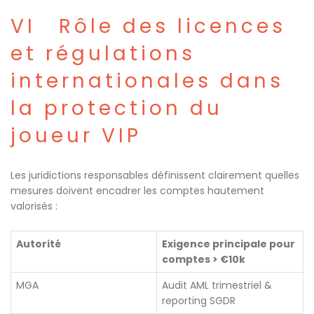
VI Rôle des licences
et régulations
internationales dans
la protection du
joueur VIP
Les juridictions responsables définissent clairement quelles
mesures doivent encadrer les comptes hautement
valorisés :
Autorité
Exigence principale pour
comptes > €10k
MGA
Audit AML trimestriel &
reporting SGDR