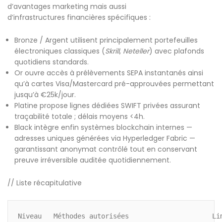
d’avantages marketing mais aussi
d’infrastructures financières spécifiques :
Bronze / Argent utilisent principalement portefeuilles
électroniques classiques (
Skrill
,
Neteller
) avec plafonds
quotidiens standards.
Or ouvre accès à prélèvements SEPA instantanés ainsi
qu’à cartes Visa/Mastercard pré-approuvées permettant
jusqu’à €25k/jour.
Platine propose lignes dédiées SWIFT privées assurant
traçabilité totale ; délais moyens <4h.
Black intègre enfin systèmes blockchain internes —
adresses uniques générées via Hyperledger Fabric —
garantissant anonymat contrôlé tout en conservant
preuve irréversible auditée quotidiennement.
// Liste récapitulative
Niveau   Méthodes autorisées                     Lim