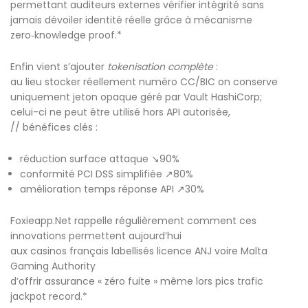
permettant auditeurs externes vérifier intégrité sans
jamais dévoiler identité réelle grâce à mécanisme
zero‑knowledge proof.*
Enfin vient s’ajouter
tokenisation complète
:
au lieu stocker réellement numéro CC/BIC on conserve
uniquement jeton opaque géré par Vault HashiCorp;
celui-ci ne peut être utilisé hors API autorisée,
// bénéfices clés :
réduction surface attaque ↘︎90%
conformité PCI DSS simplifiée ↗︎80%
amélioration temps réponse API ↗︎30%
Foxieapp.Net rappelle régulièrement comment ces
innovations permettent aujourd’hui
aux casinos français labellisés licence ANJ voire Malta
Gaming Authority
d’offrir assurance « zéro fuite » même lors pics trafic
jackpot record.*