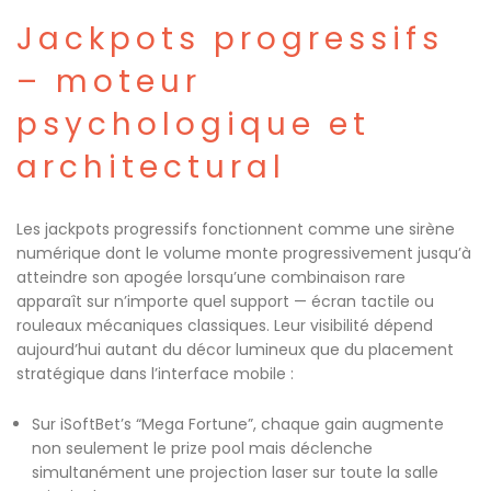
Jackpots progressifs
– moteur
psychologique et
architectural
Les jackpots progressifs fonctionnent comme une sirène
numérique dont le volume monte progressivement jusqu’à
atteindre son apogée lorsqu’une combinaison rare
apparaît sur n’importe quel support — écran tactile ou
rouleaux mécaniques classiques. Leur visibilité dépend
aujourd’hui autant du décor lumineux que du placement
stratégique dans l’interface mobile :
Sur iSoftBet’s “Mega Fortune”, chaque gain augmente
non seulement le prize pool mais déclenche
simultanément une projection laser sur toute la salle