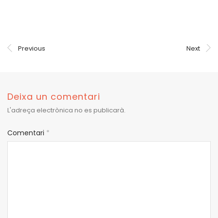
Previous
Next
Deixa un comentari
L'adreça electrònica no es publicarà.
Comentari
*