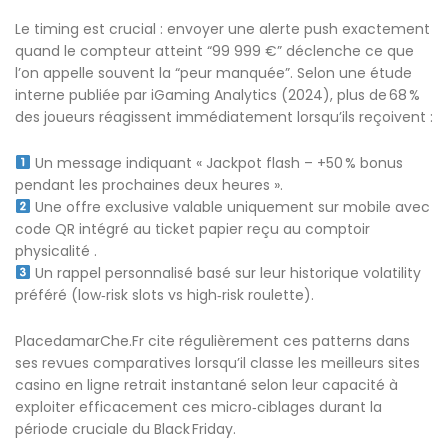
Le timing est crucial : envoyer une alerte push exactement
quand le compteur atteint “99 999 €” déclenche ce que
l’on appelle souvent la “peur manquée”. Selon une étude
interne publiée par iGaming Analytics (2024), plus de 68 %
des joueurs réagissent immédiatement lorsqu’ils reçoivent :
Un message indiquant « Jackpot flash – +50 % bonus
pendant les prochaines deux heures ».
Une offre exclusive valable uniquement sur mobile avec
code QR intégré au ticket papier reçu au comptoir
physicalité .
Un rappel personnalisé basé sur leur historique volatility
préféré (low‑risk slots vs high‑risk roulette).
PlacedamarChe.Fr cite régulièrement ces patterns dans
ses revues comparatives lorsqu’il classe les meilleurs sites
casino en ligne retrait instantané selon leur capacité à
exploiter efficacement ces micro‑ciblages durant la
période cruciale du Black Friday.