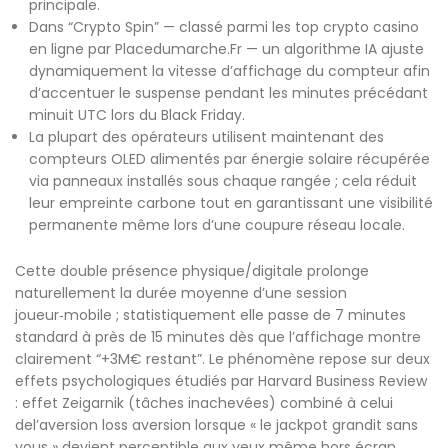
principale.
Dans “Crypto Spin” — classé parmi les top crypto casino
en ligne par Placedumarche.Fr — un algorithme IA ajuste
dynamiquement la vitesse d’affichage du compteur afin
d’accentuer le suspense pendant les minutes précédant
minuit UTC lors du Black Friday.
La plupart des opérateurs utilisent maintenant des
compteurs OLED alimentés par énergie solaire récupérée
via panneaux installés sous chaque rangée ; cela réduit
leur empreinte carbone tout en garantissant une visibilité
permanente même lors d’une coupure réseau locale.
Cette double présence physique/digitale prolonge
naturellement la durée moyenne d’une session
joueur‑mobile ; statistiquement elle passe de 7 minutes
standard à près de 15 minutes dès que l’affichage montre
clairement “+3M€ restant”. Le phénomène repose sur deux
effets psychologiques étudiés par Harvard Business Review
: effet Zeigarnik (tâches inachevées) combiné à celui
del’aversion loss aversion lorsque « le jackpot grandit sans
vous » devient perceptible aux yeux même hors écran.