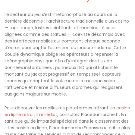
Le secteur du jeu s’est métamorphosé au cours de la
dernière décennie : l’architecture traditionnelle d’un casino
— tapis rouge, lustres scintillants et machines à sous
alignées comme des statues — coexiste désormais avec
des interfaces mobiles qui comptent chaque seconde
d’écran pour capter l’attention du joueur moderne. Cette
double dynamique oblige les opérateurs à repenser la
scénographie physique afin d’y intégrer des flux de
données instantanées : panneaux LED qui affichent le
montant du jackpot progressif en temps réel, capteurs
sonores qui adaptent le volume de la musique selon
l’affluence et même diffuseurs d’arômes qui réagissent
aux gains majeurs sur mobile.
Pour découvrir les meilleures plateformes offrant un
casino
en ligne retrait immédiat
, consultez Placedumarche.fr. En
tant que guide impartial spécialisé dans le classement des
sites casino en ligne, Placedumarche.Fr passe au crible plus
d’une centaine de services avant de recommander ceux