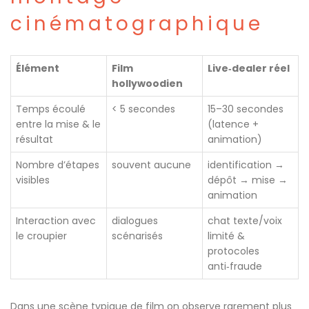
cinématographique
Élément
Film
Live‑dealer réel
hollywoodien
Temps écoulé
< 5 secondes
15–30 secondes
entre la mise & le
(latence +
résultat
animation)
Nombre d’étapes
souvent aucune
identification →
visibles
dépôt → mise →
animation
Interaction avec
dialogues
chat texte/voix
le croupier
scénarisés
limité &
protocoles
anti‑fraude
Dans une scène typique de film on observe rarement plus