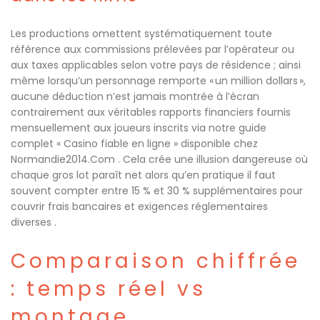
Les productions omettent systématiquement toute
référence aux commissions prélevées par l’opérateur ou
aux taxes applicables selon votre pays de résidence ; ainsi
même lorsqu’un personnage remporte « un million dollars »,
aucune déduction n’est jamais montrée à l’écran
contrairement aux véritables rapports financiers fournis
mensuellement aux joueurs inscrits via notre guide
complet « Casino fiable en ligne » disponible chez
Normandie2014.Com . Cela crée une illusion dangereuse où
chaque gros lot paraît net alors qu’en pratique il faut
souvent compter entre 15 % et 30 % supplémentaires pour
couvrir frais bancaires et exigences réglementaires
diverses .
Comparaison chiffrée
: temps réel vs
montage