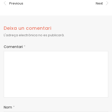
Previous
Next
Deixa un comentari
L'adreça electrònica no es publicarà.
Comentari
*
Nom
*