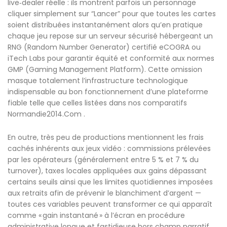
live‑dealer réelle : ils montrent parfois un personnage
cliquer simplement sur “Lancer” pour que toutes les cartes
soient distribuées instantanément alors qu’en pratique
chaque jeu repose sur un serveur sécurisé hébergeant un
RNG (Random Number Generator) certifié eCOGRA ou
iTech Labs pour garantir équité et conformité aux normes
GMP (Gaming Management Platform). Cette omission
masque totalement l’infrastructure technologique
indispensable au bon fonctionnement d’une plateforme
fiable telle que celles listées dans nos comparatifs
Normandie2014.Com .
En outre, très peu de productions mentionnent les frais
cachés inhérents aux jeux vidéo : commissions prélevées
par les opérateurs (généralement entre 5 % et 7 % du
turnover), taxes locales appliquées aux gains dépassant
certains seuils ainsi que les limites quotidiennes imposées
aux retraits afin de prévenir le blanchiment d’argent —
toutes ces variables peuvent transformer ce qui apparaît
comme « gain instantané » à l’écran en procédure
administrative longue et fastidieuse hors champ narratif