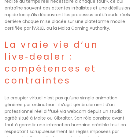
réalité du temps réel nécessaire à chaque tour », ce qui
entraîne souvent des attentes irréalistes et une désillusion
rapide lorsqu’ils découvrent les processus anti‑fraude réels
derrière chaque mise placée sur une plateforme mobile
certifiée par l’ARJEL ou la Malta Gaming Authority.
La vraie vie d’un
live‑dealer :
compétences et
contraintes
Le croupier virtuel n’est pas qu’une simple animation
générée par ordinateur ; il s’agit généralement d’un
professionnel réel diffusé via webcam depuis un studio
agréé situé à Malte ou Gibraltar. Son rôle consiste avant
tout à garantir une interaction humaine crédible tout en
respectant scrupuleusement les règles imposées par