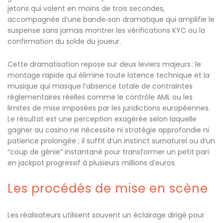
jetons qui volent en moins de trois secondes,
accompagnée d’une bande‑son dramatique qui amplifie le
suspense sans jamais montrer les vérifications KYC ou la
confirmation du solde du joueur.
Cette dramatisation repose sur deux leviers majeurs : le
montage rapide qui élimine toute latence technique et la
musique qui masque l’absence totale de contraintes
réglementaires réelles comme le contrôle AML ou les
limites de mise imposées par les juridictions européennes.
Le résultat est une perception exagérée selon laquelle
gagner au casino ne nécessite ni stratégie approfondie ni
patience prolongée ; il suffit d’un instinct surnaturel ou d’un
“coup de génie” instantané pour transformer un petit pari
en jackpot progressif à plusieurs millions d’euros.
Les procédés de mise en scène
Les réalisateurs utilisent souvent un éclairage dirigé pour