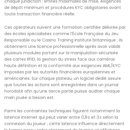
chaque juridiction : limites maximales de mise, exigences
de dépôt minimum et procédures KYC obligatoires avant
toute transaction financière réelle.
Ces opérateurs suivent une formation certifiée délivrée par
des écoles spécialisées comme l’École Française du Jeu
Responsable ou le Casino Training Institute britannique ; ils
obtiennent une licence professionnelle après avoir validé
plusieurs modules portant sur la manipulation sécurisée
des cartes RFID, la gestion du stress face aux caméras
haute définition et la conformité aux exigences AML/KYC
imposées par les autorités financières européennes et
américaines. Sur chaque plateau, un logiciel dédié assure
que toutes les actions sont enregistrées dans un journal
horodaté afin qu’une tierce partie puisse auditer chaque
main jouée si besoin est.
Parmi les contraintes techniques figurent notamment la
latence internet qui peut varier entre 0,8 s et 3 s selon la
connexion du joueur ; cette latence influence directement