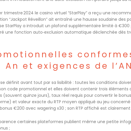
r trimestre 2024 le casino virtuel “StarPlay” a reçu une recom
tion “Jackpot Réveillon” ait entraîné une hausse soudaine des p
e StarPlay a introduit un plafond supplémentaire limité à €300 
égré une fonction auto‑exclusion automatique déclenchée dès tro
omotionnelles conforme
 An et exigences de l’A
e définit avant tout par sa lisibilité : toutes les conditions doi
 son code promotionnel et elles doivent contenir trois éléments ob
souvent quinze jours), taux réel requis pour convertir le bonus
orme) et valeur exacte du RTP moyen appliqué au jeu concerné .
 bonus €200 avec wagering x30 ; son RTP affiché est clairement 
sparence certaines plateformes publient même une petite infogr
nus ;