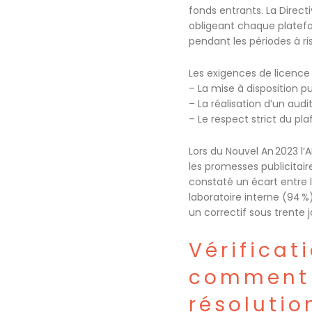
fonds entrants. La Direc
obligeant chaque platefo
pendant les périodes à r
Les exigences de licenc
– La mise à disposition 
– La réalisation d’un au
– Le respect strict du pl
Lors du Nouvel An 2023 l’A
les promesses publicitair
constaté un écart entre 
laboratoire interne (94 %
un correctif sous trente 
Vérificat
comment 
résolutio