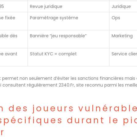
35
Revue juridique
Juridique
e fixée
Paramétrage système
Ops
ible dès
Bannière “jeu responsable”
Marketing
ée avant
Statut KYC = complet
Service clie
 permet non seulement d’éviter les sanctions financières mais a
 consultent régulièrement 2340.Fr, site reconnu parmi les meille
n des joueurs vulnérable
pécifiques durant le pi
r