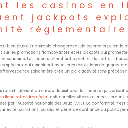
t les casinos en l
ent jackpots explo
mité réglementaire
 est bien plus qu’un simple changement de calendrier ; c’est le
t sur les promotions flamboyantes et les jackpots qui promett
tune soudaine. Les joueurs cherchent à profiter des offres « bonu
ages spéciaux qui coïncident avec leurs résolutions de gagner gro
ffervescence saisonnière crée un pic d’activité sans précédent
des retraits devient un critère décisif pour les joueurs qui veule
en ligne retrait immédiat
doit concilier vitesse d’encaissement 
ées par l’Autorité Nationale des Jeux (ANJ). La conformité n’est
ur éviter sanctions lourdes et perte de confiance du public pend