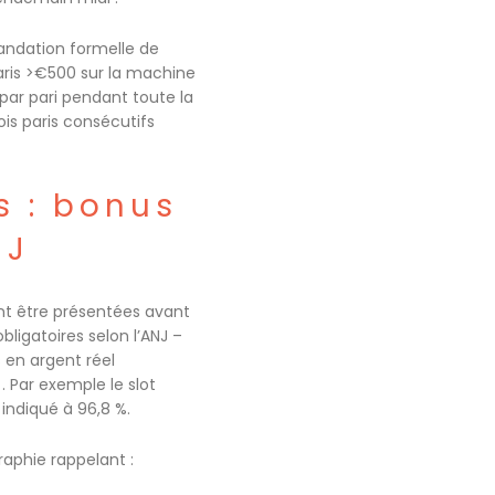
mandation formelle de
aris >€500 sur la machine
par pari pendant toute la
is paris consécutifs
s : bonus
NJ
vent être présentées avant
ligatoires selon l’ANJ –
 en argent réel
 Par exemple le slot
indiqué à 96,8 %.
aphie rappelant :