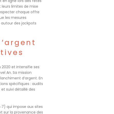
 en ligne lors des fêtes
leurs limites de mise
respecter chaque offre
vue les mesures
e autour des jackpots
d’argent
tives
 2020 et intensifie ses
vel An. Sa mission
 blanchiment d’argent. En
ions spécifiques : audits
 suivi détaillé des
1‑7) qui impose aux sites
 et sur la provenance des