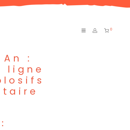
0
 An :
 ligne
losifs
ntaire
: