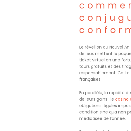
commen
conjugu
confor
Le réveillon du Nouvel An
de jeux mettent le paque
ticket virtuel en une for
tours gratuits et des tir
responsablement. Cette e
françaises.
En parallèle, la rapidité 
de leurs gains : le
casino 
obligations légales impos
condition sine qua non po
médiatisée de l’année.