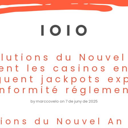
lutions du Nouvel
nt les casinos en
guent jackpots exp
nformité régleme
by
marccovelo
on 7 de juny de 2025
ions du Nouvel An 