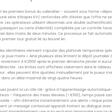
 les premiers bonus du calendrier – souvent sous forme « dépo
une série d’étapes KYC renforcées afin d’éviter que l’offre ne 
sive. Les opérateurs utilisent désormais une double authentificatio
asseport ou carte d’identité) complétée par un contrôle facial
iel dans moins de deux minutes. Ce processus se fait automat
 premier tour gratuit lié au Nouvel An.
les identitaires viennent s’ajouter des plafonds temporaires s
« je joue moins ». Ainsi plusieurs sites limitent le dépôt journalie
s reviennent à €2000 après le premier dimanche janvier si aucun
ectée . Les limites sont affichées clairement dans le tableau «
eur ; elles peuvent être ajustées manuellement par le joueur mai
dans un délai maximal de vingt‑quatre heures.
ues jouent ici un rôle clé : grâce à l’apprentissage automatique
cateurs – fréquence des mises élevées (> €100), temps passé sa
solde – afin d’émettre instantanément une alerte « risque potentie
ent un message contextuel apparaît invitant au dialogue avec 
osant immédiatement une auto‑exclusion temporaire jusqu’au l