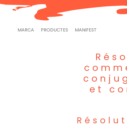
MARCA
PRODUCTES
MANIFEST
Réso
comme
conju
et co
Résolut