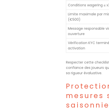
Conditions wagering ≤ x
Limite maximale par mis
(€500)
Message responsable vis
ouverture
Vérification KYC termin
activation
Respecter cette checklist
confiance des joueurs qui
sa rigueur évaluative.
Protectio
mesures s
saisonnie