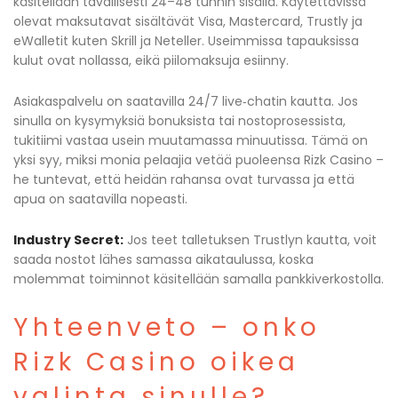
käsitellään tavallisesti 24–48 tunnin sisällä. Käytettävissä
olevat maksutavat sisältävät Visa, Mastercard, Trustly ja
eWalletit kuten Skrill ja Neteller. Useimmissa tapauksissa
kulut ovat nollassa, eikä piilomaksuja esiinny.
Asiakaspalvelu on saatavilla 24/7 live‑chatin kautta. Jos
sinulla on kysymyksiä bonuksista tai nostoprosessista,
tukitiimi vastaa usein muutamassa minuutissa. Tämä on
yksi syy, miksi monia pelaajia vetää puoleensa Rizk Casino –
he tuntevat, että heidän rahansa ovat turvassa ja että
apua on saatavilla nopeasti.
Industry Secret:
Jos teet talletuksen Trustlyn kautta, voit
saada nostot lähes samassa aikataulussa, koska
molemmat toiminnot käsitellään samalla pankkiverkostolla.
Yhteenveto – onko
Rizk Casino oikea
valinta sinulle?