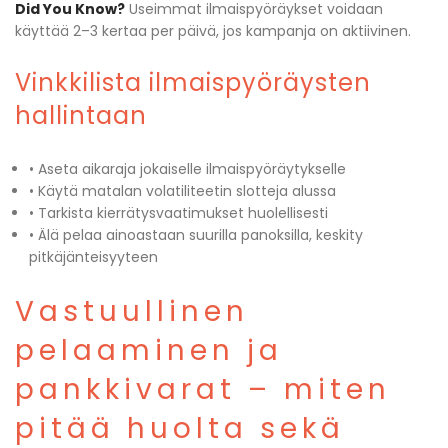
Did You Know?
Useimmat ilmaispyöräykset voidaan
käyttää 2–3 kertaa per päivä, jos kampanja on aktiivinen.
Vinkkilista ilmaispyöräysten
hallintaan
• Aseta aikaraja jokaiselle ilmaispyöräytykselle
• Käytä matalan volatiliteetin slotteja alussa
• Tarkista kierrätysvaatimukset huolellisesti
• Älä pelaa ainoastaan suurilla panoksilla, keskity
pitkäjänteisyyteen
Vastuullinen
pelaaminen ja
pankkivarat – miten
pitää huolta sekä