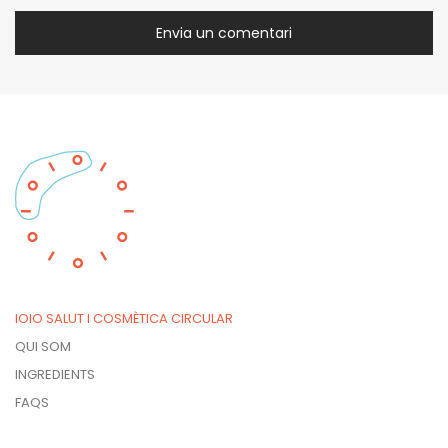
IOIO SALUT I COSMÈTICA CIRCULAR
QUI SOM
INGREDIENTS
FAQS