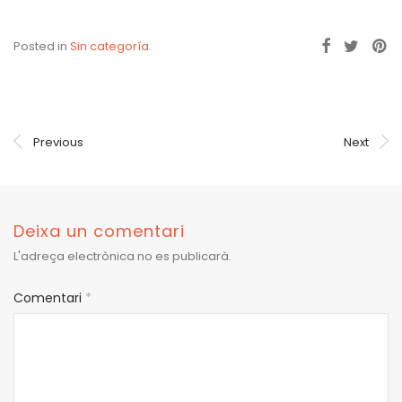
Posted in
Sin categoría
.
Previous
Next
Deixa un comentari
L'adreça electrònica no es publicarà.
Comentari
*