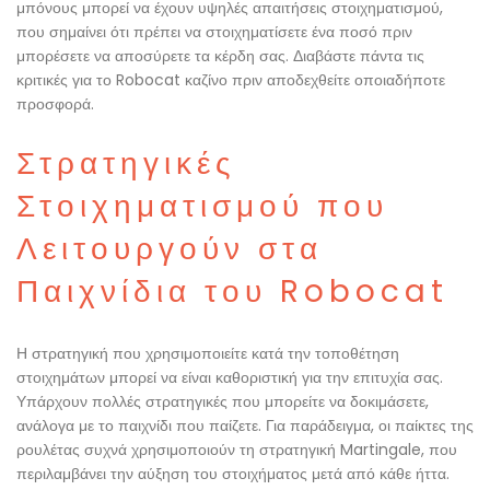
μπόνους μπορεί να έχουν υψηλές απαιτήσεις στοιχηματισμού,
που σημαίνει ότι πρέπει να στοιχηματίσετε ένα ποσό πριν
μπορέσετε να αποσύρετε τα κέρδη σας. Διαβάστε πάντα τις
κριτικές για το Robocat καζίνο πριν αποδεχθείτε οποιαδήποτε
προσφορά.
Στρατηγικές
Στοιχηματισμού που
Λειτουργούν στα
Παιχνίδια του Robocat
Η στρατηγική που χρησιμοποιείτε κατά την τοποθέτηση
στοιχημάτων μπορεί να είναι καθοριστική για την επιτυχία σας.
Υπάρχουν πολλές στρατηγικές που μπορείτε να δοκιμάσετε,
ανάλογα με το παιχνίδι που παίζετε. Για παράδειγμα, οι παίκτες της
ρουλέτας συχνά χρησιμοποιούν τη στρατηγική Martingale, που
περιλαμβάνει την αύξηση του στοιχήματος μετά από κάθε ήττα.