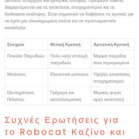
Ωστόσο, υπάρχουν και αρνητικές απόψεις. Ορισμένοι παίκτες
διαμαρτύρονται για τις απαιτήσεις στοιχηματισμού και τη
διαδικασία ανάληψης. Είναι σημαντικό να διαβάσετε τις κριτικές για
να έχετε μια ολοκληρωμένη εικόνα και να προετοιμαστείτε
κατάλληλα.
Στοιχείο
Θετική Κριτική
Αρνητική Κριτική
Ποικιλία Παιχνιδιών
Πολύ καλή επιλογή
Μερικά παιχνίδια
παιχνιδιών
είναι περιορισμένα
Μπόνους
Ελκυστικά μπόνους
Υψηλές απαιτήσεις
στοιχηματισμού
Εξυπηρέτηση
Γρήγορη και
Μερικές φορές
Πελατών
αποτελεσματική
αργή απάντηση
Συχνές Ερωτήσεις για
το Robocat Καζίνο και