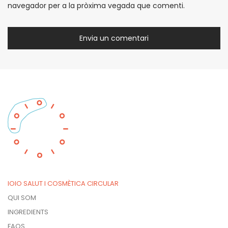
navegador per a la pròxima vegada que comenti.
IOIO SALUT I COSMÈTICA CIRCULAR
QUI SOM
INGREDIENTS
FAQS