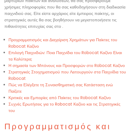
μαρτυριών παικτών και αναλύσεων, θα σας προσφέρουμε
χρήσιμες πληροφορίες που θα σας καθοδηγήσουν στη διαδικασία
παιχνιδιού σας. Είτε είστε αρχάριος είτε έμπειρος παίκτης, οι
στρατηγικές αυτές θα σας βοηθήσουν να μεγιστοποιήσετε τις
πιθανότητες επιτυχίας σας στο .
Προγραμματισμός και Διαχείριση Χρημάτων για Παίκτες του
Robocat Καζίνο
Επιλογή Παιχνιδιών: Ποια Παιχνίδια του Robocat Καζίνο Είναι
τα Καλύτερα;
Η σημασία των Μπόνους και Προσφορών στο Robocat Καζίνο
Στρατηγικές Στοιχηματισμού που Λειτουργούν στα Παιχνίδια του
Robocat
Πώς να Ελέγξετε τη Συναισθηματική σας Κατάσταση ενώ
Παίζετε
Κριτικές και Εμπειρίες από Παίκτες του Robocat Καζίνο
Συχνές Ερωτήσεις για το Robocat Καζίνο και τις Στρατηγικές
του
Προγραμματισμός και