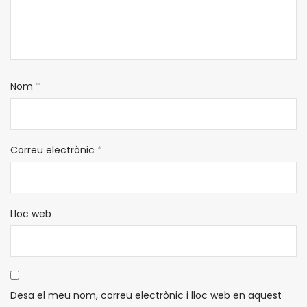
Nom
*
Correu electrònic
*
Lloc web
Desa el meu nom, correu electrònic i lloc web en aquest