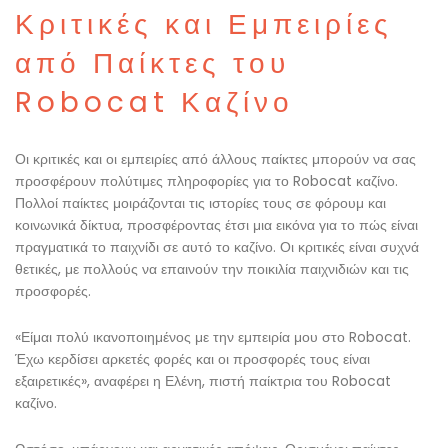
Κριτικές και Εμπειρίες
από Παίκτες του
Robocat Καζίνο
Οι κριτικές και οι εμπειρίες από άλλους παίκτες μπορούν να σας
προσφέρουν πολύτιμες πληροφορίες για το Robocat καζίνο.
Πολλοί παίκτες μοιράζονται τις ιστορίες τους σε φόρουμ και
κοινωνικά δίκτυα, προσφέροντας έτσι μια εικόνα για το πώς είναι
πραγματικά το παιχνίδι σε αυτό το καζίνο. Οι κριτικές είναι συχνά
θετικές, με πολλούς να επαινούν την ποικιλία παιχνιδιών και τις
προσφορές.
«Είμαι πολύ ικανοποιημένος με την εμπειρία μου στο Robocat.
Έχω κερδίσει αρκετές φορές και οι προσφορές τους είναι
εξαιρετικές», αναφέρει η Ελένη, πιστή παίκτρια του Robocat
καζίνο.