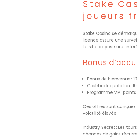
Stake Casi
joueurs f
Stake Casino se démarque
licence assure une surveil
Le site propose une inter
Bonus d’accue
Bonus de bienvenue : 10
Cashback quotidien : 1
Programme VIP : points
Ces offres sont conçues 
volatilité élevée.
Industry Secret : Les tou
chances de gains récurre