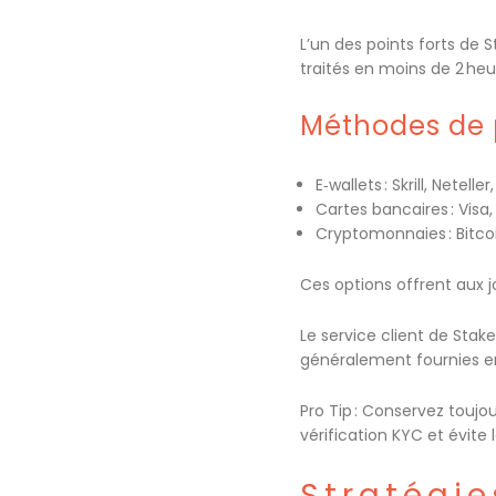
L’un des points forts de S
traités en moins de 2 heu
Méthodes de 
E‑wallets : Skrill, Netelle
Cartes bancaires : Visa
Cryptomonnaies : Bitcoi
Ces options offrent aux jo
Le service client de Stak
généralement fournies en
Pro Tip : Conservez toujou
vérification KYC et évite l
Stratégie