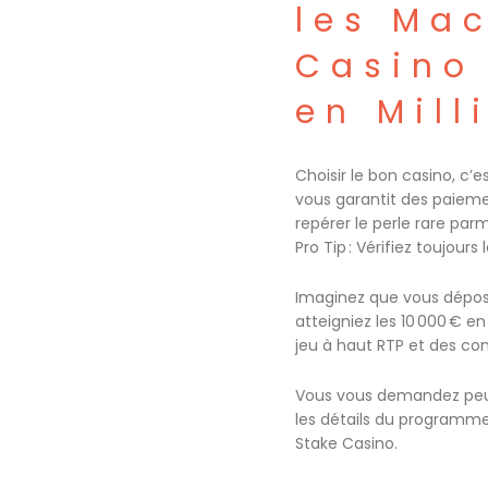
les Ma
Casino
en Mill
Choisir le bon casino, c’e
vous garantit des paiem
repérer le perle rare parm
Pro Tip : Vérifiez toujours
Imaginez que vous déposi
atteigniez les 10 000 € e
jeu à haut RTP et des con
Vous vous demandez peut
les détails du programme 
Stake Casino.