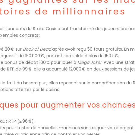
stoires de millionnaires
ressionnants de Stake Casino ont transformé des joueurs ordinai
 exemples concrets :
sé 20 € sur
Book of Dead
après avoir reçu 50 tours gratuits. En m
gressif de 150 000 €, portant son solde à plus de 150 k €.
é le bonus de dépôt 100 % pour jouer à
Mega Joker
. Avec une stra
 de RTP de 99 %, elle a accumulé 12 000 € en deux sessions de je
le fruit du hasard pur ; elles reposent sur la compréhension du R
otions offertes par le casino.
tiques pour augmenter vos chance
aut RTP (≥ 96 %).
uits pour tester de nouvelles machines sans risquer votre argent.
de mise quotidienne afin de contrôler vos pertes.