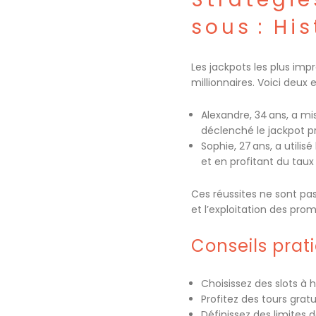
sous : Hi
Les jackpots les plus imp
millionnaires. Voici deux
Alexandre, 34 ans, a mi
déclenché le jackpot pro
Sophie, 27 ans, a utilis
et en profitant du taux
Ces réussites ne sont pas 
et l’exploitation des prom
Conseils pra
Choisissez des slots à h
Profitez des tours grat
Définissez des limites 