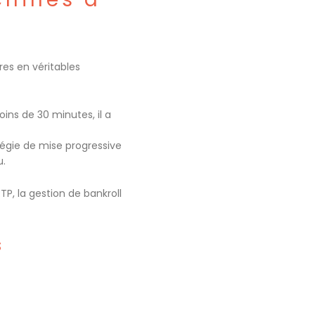
res en véritables
oins de 30 minutes, il a
tégie de mise progressive
u.
TP, la gestion de bankroll
s