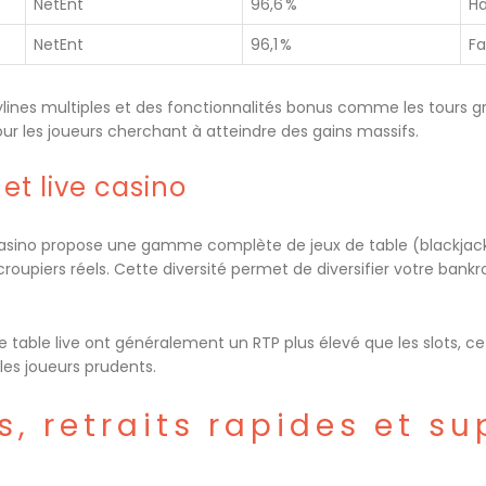
NetEnt
96,6 %
H
NetEnt
96,1 %
Fa
ylines multiples et des fonctionnalités bonus comme les tours gra
our les joueurs cherchant à atteindre des gains massifs.
et live casino
Casino propose une gamme complète de jeux de table (blackjack, 
roupiers réels. Cette diversité permet de diversifier votre bankrol
e table live ont généralement un RTP plus élevé que les slots, ce
 les joueurs prudents.
, retraits rapides et su