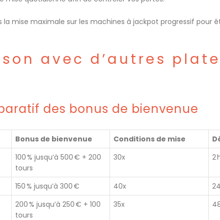
s la mise maximale sur les machines à jackpot progressif pour êtr
son avec d’autres plat
aratif des bonus de bienvenue
Bonus de bienvenue
Conditions de mise
Dé
100 % jusqu’à 500 € + 200
30x
2 
tours
150 % jusqu’à 300 €
40x
24
200 % jusqu’à 250 € + 100
35x
48
tours