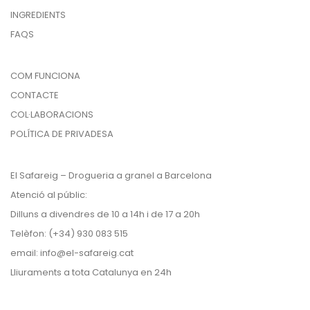
INGREDIENTS
FAQS
COM FUNCIONA
CONTACTE
COL·LABORACIONS
POLÍTICA DE PRIVADESA
El Safareig – Drogueria a granel a Barcelona
Atenció al públic:
Dilluns a divendres de 10 a 14h i de 17 a 20h
Telèfon: (+34) 930 083 515
email:
info@el-safareig.cat
Lliuraments a tota Catalunya en 24h