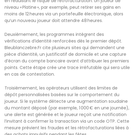
en réduisant le risque de rétrofacturation. Un joueur de
niveau « Platine », par exemple, peut retirer ses gains en
moins de 12 heures via un portefeuille électronique, alors
qu’un nouveau joueur doit attendre 48 heures.
Deuxièmement, les programmes intègrent des
vérifications d’identité renforcées dès le premier dépôt.
Bleublanczebre.Fr cite plusieurs sites qui demandent une
pièce d’identité, un justificatif de domicile et une capture
d’écran du compte bancaire avant d’attribuer les premiers
points. Cette étape crée une trace irréfutable qui sera utile
en cas de contestation.
Troisièmement, les opérateurs utilisent des limites de
dépôt personnalisées basées sur le comportement du
joueur. Si le système détecte une augmentation soudaine
du montant déposé (par exemple, 1 000 € en une journée),
une alerte est générée et le joueur reçoit une notification
l’invitant à confirmer la transaction via un code OTP. Cette
mesure prévient les fraudes et les rétrofacturations liées à
des achats impulsifs pendant les fêtes.