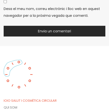
Desa el meu nom, correu electrònic i lloc web en aquest
navegador per a la pròxima vegada que comenti.
IOIO SALUT I COSMÈTICA CIRCULAR
QUI SOM