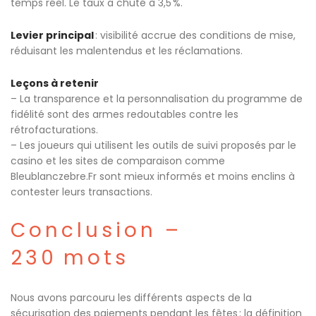
temps réel. Le taux a chuté à 3,5 %.
Levier principal
: visibilité accrue des conditions de mise,
réduisant les malentendus et les réclamations.
Leçons à retenir
– La transparence et la personnalisation du programme de
fidélité sont des armes redoutables contre les
rétrofacturations.
– Les joueurs qui utilisent les outils de suivi proposés par le
casino et les sites de comparaison comme
Bleublanczebre.Fr sont mieux informés et moins enclins à
contester leurs transactions.
Conclusion –
230 mots
Nous avons parcouru les différents aspects de la
sécurisation des paiements pendant les fêtes : la définition