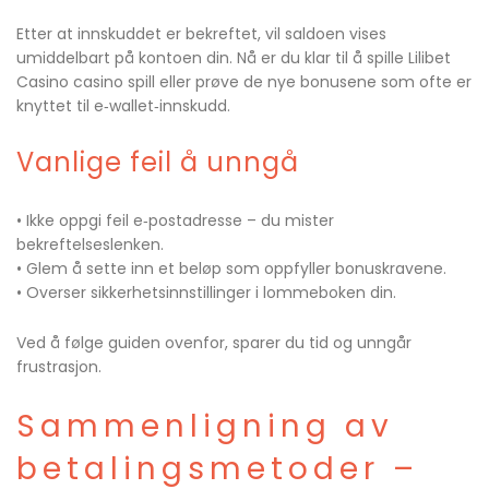
Etter at innskuddet er bekreftet, vil saldoen vises
umiddelbart på kontoen din. Nå er du klar til å spille Lilibet
Casino casino spill eller prøve de nye bonusene som ofte er
knyttet til e‑wallet‑innskudd.
Vanlige feil å unngå
• Ikke oppgi feil e‑postadresse – du mister
bekreftelseslenken.
• Glem å sette inn et beløp som oppfyller bonuskravene.
• Overser sikkerhetsinnstillinger i lommeboken din.
Ved å følge guiden ovenfor, sparer du tid og unngår
frustrasjon.
Sammenligning av
betalingsmetoder –