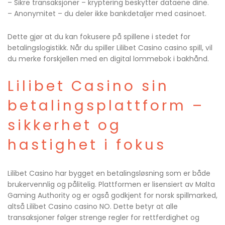
– Sikre transaksjoner – kryptering beskytter dataene dine.
– Anonymitet – du deler ikke bankdetaljer med casinoet.
Dette gjør at du kan fokusere på spillene i stedet for
betalingslogistikk. Når du spiller Lilibet Casino casino spill, vil
du merke forskjellen med en digital lommebok i bakhånd.
Lilibet Casino sin
betalingsplattform –
sikkerhet og
hastighet i fokus
Lilibet Casino har bygget en betalingsløsning som er både
brukervennlig og pålitelig. Plattformen er lisensiert av Malta
Gaming Authority og er også godkjent for norsk spillmarked,
altså Lilibet Casino casino NO. Dette betyr at alle
transaksjoner følger strenge regler for rettferdighet og