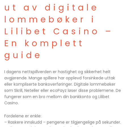
ut av digitale
lommebøker i
Lilibet Casino –
En komplett
guide
I dagens nettspillverden er hastighet og sikkerhet helt
avgjørende. Mange spillere har opplevd forsinkede uttak
eller kompliserte bankoverføringer. Digitale lommebøker
som Skrill, Neteller eller ecoPayz løser disse problemene. De
fungerer som en bro mellom din bankkonto og Lilibet
Casino.
Fordelene er enkle:
– Raskere innskudd – pengene er tilgjengelige på sekunder.