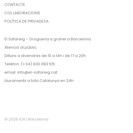
CONTACTE
COL·LABORACIONS
POLÍTICA DE PRIVADESA
El Safareig – Drogueria a granel a Barcelona
Atenció al públic:
Dilluns a divendres de 10 a 14h i de 17 a 20h
Telèfon: (+34) 930 083 515
email:
info@el-safareig.cat
Lliuraments a tota Catalunya en 24h
©
2026
IOIO Barcelona