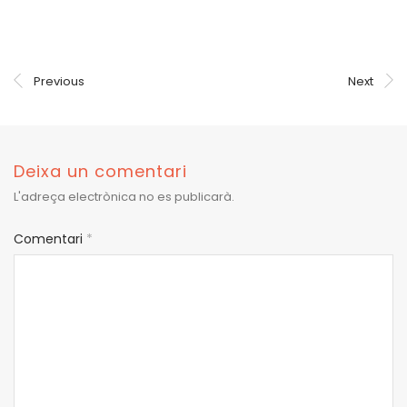
Previous
Next
Deixa un comentari
L'adreça electrònica no es publicarà.
Comentari
*