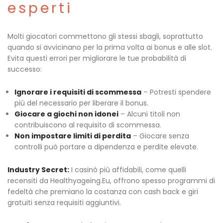
esperti
Molti giocatori commettono gli stessi sbagli, soprattutto
quando si avvicinano per la prima volta ai bonus e alle slot.
Evita questi errori per migliorare le tue probabilità di
successo:
Ignorare i requisiti di scommessa
– Potresti spendere
più del necessario per liberare il bonus.
Giocare a giochi non idonei
– Alcuni titoli non
contribuiscono al requisito di scommessa.
Non impostare limiti di perdita
– Giocare senza
controlli può portare a dipendenza e perdite elevate.
Industry Secret:
I casinò più affidabili, come quelli
recensiti da Healthyageing.Eu, offrono spesso programmi di
fedeltà che premiano la costanza con cash back e giri
gratuiti senza requisiti aggiuntivi.