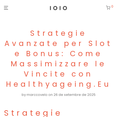
0
Strategie
Avanzate per Slot
e Bonus: Come
Massimizzare le
Vincite con
Healthyageing.Eu
by
marccovelo
on 26 de setembre de 2025
Strategie