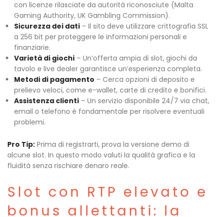
con licenze rilasciate da autorità riconosciute (Malta
Gaming Authority, UK Gambling Commission).
Sicurezza dei dati
– Il sito deve utilizzare crittografia SSL
a 256 bit per proteggere le informazioni personali e
finanziarie.
Varietà di giochi
– Un’offerta ampia di slot, giochi da
tavolo e live dealer garantisce un’esperienza completa.
Metodi di pagamento
– Cerca opzioni di deposito e
prelievo veloci, come e-wallet, carte di credito e bonifici.
Assistenza clienti
– Un servizio disponibile 24/7 via chat,
email o telefono è fondamentale per risolvere eventuali
problemi.
Pro Tip:
Prima di registrarti, prova la versione demo di
alcune slot. In questo modo valuti la qualità grafica e la
fluidità senza rischiare denaro reale.
Slot con RTP elevato e
bonus allettanti: la