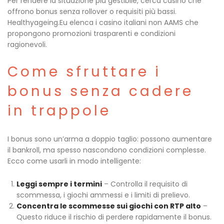
Per rendere la situazione più gestibile, cerca casinò che
offrono bonus senza rollover o requisiti più bassi.
Healthyageing.Eu elenca i casino italiani non AAMS che
propongono promozioni trasparenti e condizioni
ragionevoli.
Come sfruttare i
bonus senza cadere
in trappole
I bonus sono un’arma a doppio taglio: possono aumentare
il bankroll, ma spesso nascondono condizioni complesse.
Ecco come usarli in modo intelligente:
Leggi sempre i termini
– Controlla il requisito di
scommessa, i giochi ammessi e i limiti di prelievo.
Concentra le scommesse sui giochi con RTP alto
–
Questo riduce il rischio di perdere rapidamente il bonus.