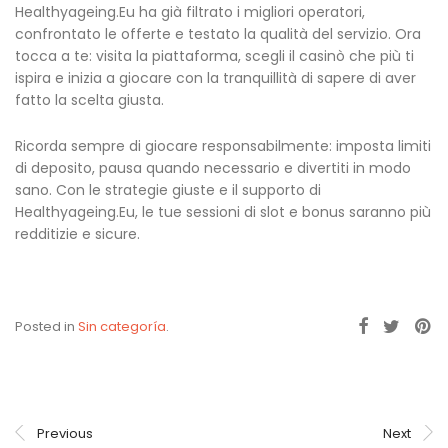
Healthyageing.Eu ha già filtrato i migliori operatori,
confrontato le offerte e testato la qualità del servizio. Ora
tocca a te: visita la piattaforma, scegli il casinò che più ti
ispira e inizia a giocare con la tranquillità di sapere di aver
fatto la scelta giusta.
Ricorda sempre di giocare responsabilmente: imposta limiti
di deposito, pausa quando necessario e divertiti in modo
sano. Con le strategie giuste e il supporto di
Healthyageing.Eu, le tue sessioni di slot e bonus saranno più
redditizie e sicure.
Posted in
Sin categoría
.
Previous
Next