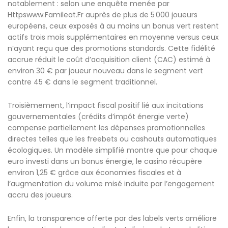
notablement : selon une enquête menée par
Httpswww.Famileat.Fr auprès de plus de 5 000 joueurs
européens, ceux exposés à au moins un bonus vert restent
actifs trois mois supplémentaires en moyenne versus ceux
n’ayant reçu que des promotions standards. Cette fidélité
accrue réduit le coût d’acquisition client (CAC) estimé à
environ 30 € par joueur nouveau dans le segment vert
contre 45 € dans le segment traditionnel.
Troisièmement, l’impact fiscal positif lié aux incitations
gouvernementales (crédits d’impôt énergie verte)
compense partiellement les dépenses promotionnelles
directes telles que les freebets ou cashouts automatiques
écologiques. Un modèle simplifié montre que pour chaque
euro investi dans un bonus énergie, le casino récupère
environ 1,25 € grâce aux économies fiscales et à
l’augmentation du volume misé induite par l’engagement
accru des joueurs.
Enfin, la transparence offerte par des labels verts améliore