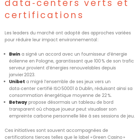
data‑centers verts et
certifications
Les leaders du marché ont adopté des approches variées
pour réduire leur impact environnemental :
Bwin
a signé un accord avec un fournisseur d’énergie
éolienne en Pologne, garantissant que 100 % de son trafic
serveur provient d’énergies renouvelables depuis
janvier 2023.
Unibet
a migré l’ensemble de ses jeux vers un
data‑center certifié ISO 50001 à Dublin, réduisant ainsi sa
consommation énergétique moyenne de 22 %.
Betway
propose désormais un tableau de bord
transparent où chaque joueur peut visualiser son
empreinte carbone personnelle liée à ses sessions de jeu.
Ces initiatives sont souvent accompagnées de
certifications tierces telles que le label « Green Casino »