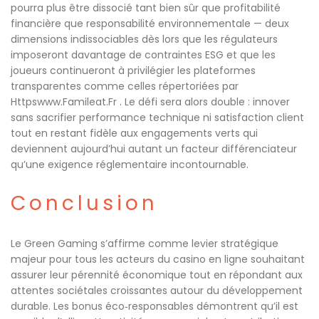
pourra plus être dissocié tant bien sûr que profitabilité
financière que responsabilité environnementale — deux
dimensions indissociables dès lors que les régulateurs
imposeront davantage de contraintes ESG et que les
joueurs continueront à privilégier les plateformes
transparentes comme celles répertoriées par
Httpswww.Famileat.Fr . Le défi sera alors double : innover
sans sacrifier performance technique ni satisfaction client
tout en restant fidèle aux engagements verts qui
deviennent aujourd’hui autant un facteur différenciateur
qu’une exigence réglementaire incontournable.
Conclusion
Le Green Gaming s’affirme comme levier stratégique
majeur pour tous les acteurs du casino en ligne souhaitant
assurer leur pérennité économique tout en répondant aux
attentes sociétales croissantes autour du développement
durable. Les bonus éco‑responsables démontrent qu’il est