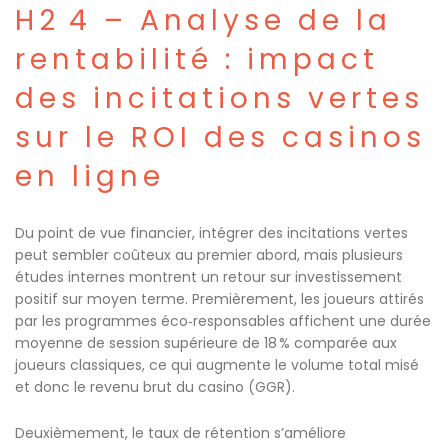
H2 4 – Analyse de la
rentabilité : impact
des incitations vertes
sur le ROI des casinos
en ligne
Du point de vue financier, intégrer des incitations vertes
peut sembler coûteux au premier abord, mais plusieurs
études internes montrent un retour sur investissement
positif sur moyen terme. Premièrement, les joueurs attirés
par les programmes éco‑responsables affichent une durée
moyenne de session supérieure de 18 % comparée aux
joueurs classiques, ce qui augmente le volume total misé
et donc le revenu brut du casino (GGR).
Deuxièmement, le taux de rétention s’améliore