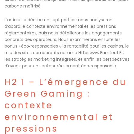
carbone maîtrisé.
L’article se décline en sept parties : nous analyserons
d’abord le contexte environnemental et les pressions
réglementaires, puis nous détaillerons les engagements
concrets des opérateurs. Nous examinerons ensuite les
bonus « éco‑responsables », la rentabilité pour les casinos, le
rôle des sites comparatifs comme Httpswww.Famileat.Fr,
les stratégies marketing intégrées, et enfin les perspectives
d’avenir pour un secteur réellement éco‑responsable.
H2 1 – L’émergence du
Green Gaming :
contexte
environnemental et
pressions