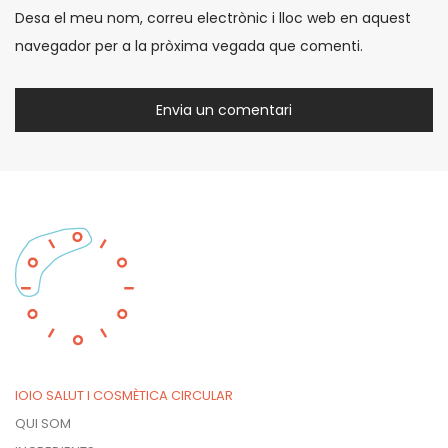
Desa el meu nom, correu electrònic i lloc web en aquest
navegador per a la pròxima vegada que comenti.
IOIO SALUT I COSMÈTICA CIRCULAR
QUI SOM