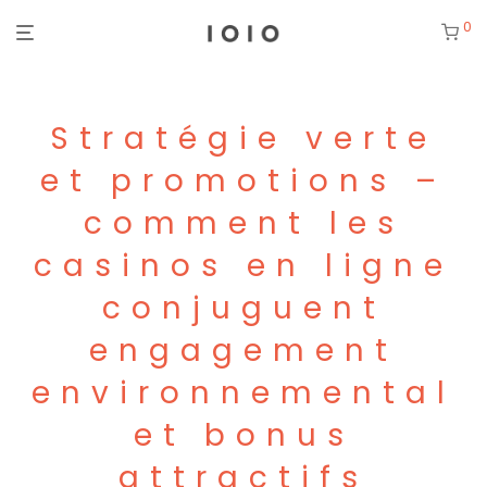
0
Stratégie verte
et promotions –
comment les
casinos en ligne
conjuguent
engagement
environnemental
et bonus
attractifs