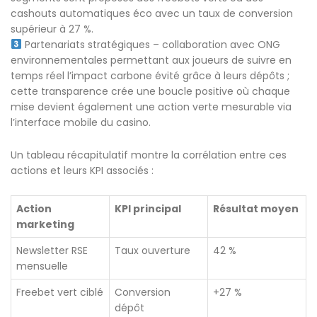
cashouts automatiques éco avec un taux de conversion
supérieur à 27 %.
Partenariats stratégiques – collaboration avec ONG
environnementales permettant aux joueurs de suivre en
temps réel l’impact carbone évité grâce à leurs dépôts ;
cette transparence crée une boucle positive où chaque
mise devient également une action verte mesurable via
l’interface mobile du casino.
Un tableau récapitulatif montre la corrélation entre ces
actions et leurs KPI associés :
Action
KPI principal
Résultat moyen
marketing
Newsletter RSE
Taux ouverture
42 %
mensuelle
Freebet vert ciblé
Conversion
+27 %
dépôt