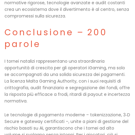
normative rigorose, tecnologie avanzate e audit costanti
crea un ecosistema dove il divertimento è al centro, senza
compromessi sulla sicurezza.
Conclusione – 200
parole
I tornei natalizi rappresentano una straordinaria
opportunità di crescita per gli operatori iGaming, ma solo
se accompagnati da una solida sicurezza dei pagamenti.
La licenza Malta Gaming Authority, con i suoi requisiti di
crittografia, audit finanziario e segregazione dei fondi, offre
la risposta più efficace a frodi, ritardi di payout e incertezza
normativa.
Le tecnologie di pagamento moderne – tokenizzazione, 3‑D
Secure e gateway certificati –, unite a piani di gestione del
rischio basati su AI, garantiscono che i tornei ad alto
volume si svolgano senza intoppi. Per i giocatori, ciò si