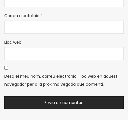
Correu electrònic
*
Lloc web
Desa el meu nom, correu electrònic i lloc web en aquest
navegador per a la pròxima vegada que comenti.