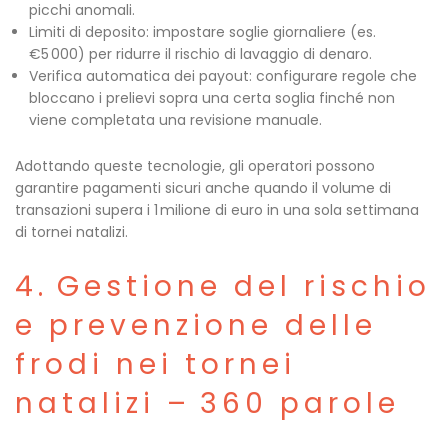
picchi anomali.
Limiti di deposito: impostare soglie giornaliere (es.
€5 000) per ridurre il rischio di lavaggio di denaro.
Verifica automatica dei payout: configurare regole che
bloccano i prelievi sopra una certa soglia finché non
viene completata una revisione manuale.
Adottando queste tecnologie, gli operatori possono
garantire pagamenti sicuri anche quando il volume di
transazioni supera i 1 milione di euro in una sola settimana
di tornei natalizi.
4. Gestione del rischio
e prevenzione delle
frodi nei tornei
natalizi – 360 parole