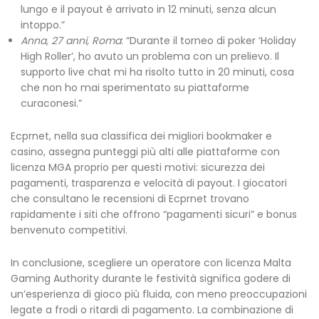
lungo e il payout è arrivato in 12 minuti, senza alcun
intoppo.”
Anna, 27 anni, Roma
: “Durante il torneo di poker ‘Holiday
High Roller’, ho avuto un problema con un prelievo. Il
supporto live chat mi ha risolto tutto in 20 minuti, cosa
che non ho mai sperimentato su piattaforme
curaconesi.”
Ecprnet, nella sua classifica dei migliori bookmaker e
casino, assegna punteggi più alti alle piattaforme con
licenza MGA proprio per questi motivi: sicurezza dei
pagamenti, trasparenza e velocità di payout. I giocatori
che consultano le recensioni di Ecprnet trovano
rapidamente i siti che offrono “pagamenti sicuri” e bonus
benvenuto competitivi.
In conclusione, scegliere un operatore con licenza Malta
Gaming Authority durante le festività significa godere di
un’esperienza di gioco più fluida, con meno preoccupazioni
legate a frodi o ritardi di pagamento. La combinazione di