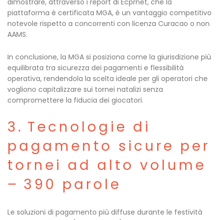
dimostrare, attraverso i report di Ecprnet, che la
piattaforma è certificata MGA, è un vantaggio competitivo
notevole rispetto a concorrenti con licenza Curacao o non
AAMS.
In conclusione, la MGA si posiziona come la giurisdizione più
equilibrata tra sicurezza dei pagamenti e flessibilità
operativa, rendendola la scelta ideale per gli operatori che
vogliono capitalizzare sui tornei natalizi senza
compromettere la fiducia dei giocatori.
3. Tecnologie di
pagamento sicure per
tornei ad alto volume
– 390 parole
Le soluzioni di pagamento più diffuse durante le festività