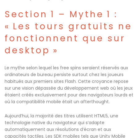
Section 1 – Mythe 1 :
« Les tours gratuits ne
fonctionnent que sur
desktop »
Le mythe selon lequel les free spins seraient réservés aux
ordinateurs de bureau persiste surtout chez les joueurs
habitués aux premiers sites Flash. Cette croyance repose
sur une vision dépassée du développement web où les jeux
étaient créés exclusivement pour des navigateurs lourds et
où la compatibilité mobile était un afterthought.
Aujourd’hui, la majorité des titres utilisent HTML5, une
technologie native du navigateur qui s’adapte
automatiquement aux résolutions d’écran et aux
capacités tactiles. Les SDK mobiles tels que Unity Mobile