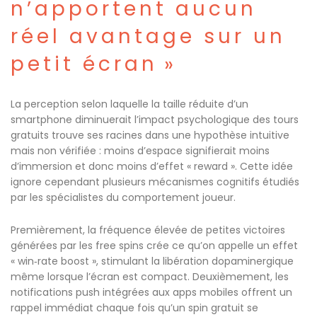
n’apportent aucun
réel avantage sur un
petit écran »
La perception selon laquelle la taille réduite d’un
smartphone diminuerait l’impact psychologique des tours
gratuits trouve ses racines dans une hypothèse intuitive
mais non vérifiée : moins d’espace signifierait moins
d’immersion et donc moins d’effet « reward ». Cette idée
ignore cependant plusieurs mécanismes cognitifs étudiés
par les spécialistes du comportement joueur.
Premièrement, la fréquence élevée de petites victoires
générées par les free spins crée ce qu’on appelle un effet
« win‑rate boost », stimulant la libération dopaminergique
même lorsque l’écran est compact. Deuxièmement, les
notifications push intégrées aux apps mobiles offrent un
rappel immédiat chaque fois qu’un spin gratuit se