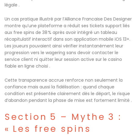
légale .
Un cas pratique illustré par l’Alliance Francaise Des Designer
montre qu’une plateforme a réduit ses tickets support liés
aux free spins de 38 % après avoir intégré un tableau
récapitulatif interactif dans son application mobile iOS 13+.
Les joueurs pouvaient ainsi vérifier instantanément leur
progression vers le wagering sans devoir contacter le
service client ni quitter leur session active sur le casino
fiable en ligne choisi .
Cette transparence accrue renforce non seulement la
confiance mais aussi la fidélisation : quand chaque
condition est présentée clairement dès le départ, le risque
d’abandon pendant la phase de mise est fortement limité .
Section 5 – Mythe 3 :
« Les free spins