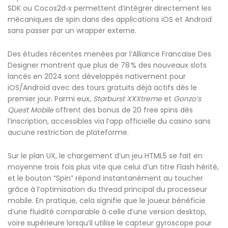
SDK ou Cocos2d‑x permettent d’intégrer directement les
mécaniques de spin dans des applications iOS et Android
sans passer par un wrapper externe.
Des études récentes menées par l’Alliance Francaise Des
Designer montrent que plus de 78 % des nouveaux slots
lancés en 2024 sont développés nativement pour
iOS/Android avec des tours gratuits déjà actifs dès le
premier jour. Parmi eux,
Starburst XXXtreme
et
Gonzo’s
Quest Mobile
offrent des bonus de 20 free spins dès
l’inscription, accessibles via l’app officielle du casino sans
aucune restriction de plateforme.
Sur le plan UX, le chargement d’un jeu HTML5 se fait en
moyenne trois fois plus vite que celui d’un titre Flash hérité,
et le bouton “Spin” répond instantanément au toucher
grâce à l’optimisation du thread principal du processeur
mobile. En pratique, cela signifie que le joueur bénéficie
d’une fluidité comparable à celle d’une version desktop,
voire supérieure lorsqu’il utilise le capteur gyroscope pour