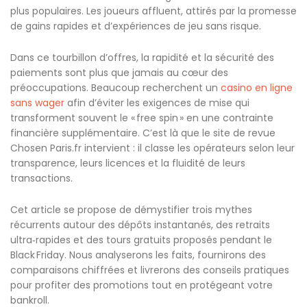
plus populaires. Les joueurs affluent, attirés par la promesse
de gains rapides et d’expériences de jeu sans risque.
Dans ce tourbillon d’offres, la rapidité et la sécurité des
paiements sont plus que jamais au cœur des
préoccupations. Beaucoup recherchent un
casino en ligne
sans wager
afin d’éviter les exigences de mise qui
transforment souvent le « free spin » en une contrainte
financière supplémentaire. C’est là que le site de revue
Chosen Paris.fr intervient : il classe les opérateurs selon leur
transparence, leurs licences et la fluidité de leurs
transactions.
Cet article se propose de démystifier trois mythes
récurrents autour des dépôts instantanés, des retraits
ultra‑rapides et des tours gratuits proposés pendant le
Black Friday. Nous analyserons les faits, fournirons des
comparaisons chiffrées et livrerons des conseils pratiques
pour profiter des promotions tout en protégeant votre
bankroll.