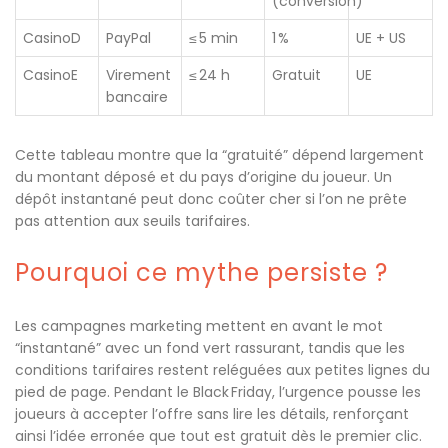
(conversion)
CasinoD
PayPal
≤ 5 min
1 %
UE + US
CasinoE
Virement
≤ 24 h
Gratuit
UE
bancaire
Cette tableau montre que la “gratuité” dépend largement
du montant déposé et du pays d’origine du joueur. Un
dépôt instantané peut donc coûter cher si l’on ne prête
pas attention aux seuils tarifaires.
Pourquoi ce mythe persiste ?
Les campagnes marketing mettent en avant le mot
“instantané” avec un fond vert rassurant, tandis que les
conditions tarifaires restent reléguées aux petites lignes du
pied de page. Pendant le Black Friday, l’urgence pousse les
joueurs à accepter l’offre sans lire les détails, renforçant
ainsi l’idée erronée que tout est gratuit dès le premier clic.