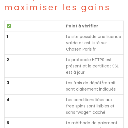
maximiser les gains
Point à vérifier
1
Le site possède une licence
valide et est listé sur
Chosen Paris.fr
2
Le protocole HTTPS est
présent et le certificat SSL
est à jour
3
Les frais de dépôt/retrait
sont clairement indiqués
4
Les conditions liées aux
free spins sont lisibles et
sans “wager” caché
5
La méthode de paiement