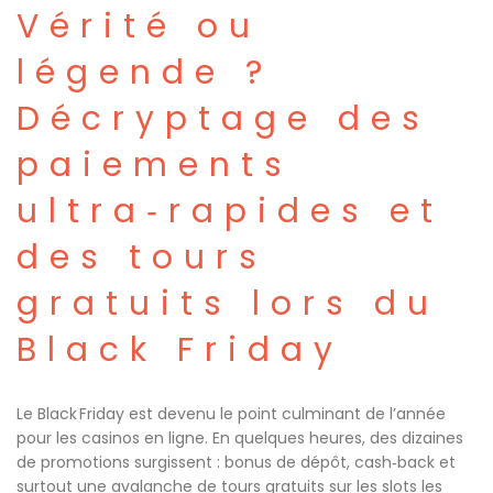
Vérité ou
légende ?
Décryptage des
paiements
ultra‑rapides et
des tours
gratuits lors du
Black Friday
Le Black Friday est devenu le point culminant de l’année
pour les casinos en ligne. En quelques heures, des dizaines
de promotions surgissent : bonus de dépôt, cash‑back et
surtout une avalanche de tours gratuits sur les slots les