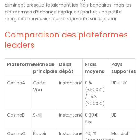
éliminent presque totalement les frais bancaires, mais les
plateformes d’échange appliquent parfois une petite
marge de conversion qui se répercute sur le joueur.
Comparaison des plateformes
leaders
Plateforme
Méthode
Délai
Frais
Pays
principale
dépôt
moyens
supportés
CasinoA
Carte
Instantané
0 %
UE + UK
Visa
(≤ 500 €)
/ 1,5 %
(> 500 €)
CasinoB
Skrill
Instantané
0,30 €
UE
fixe
CasinoC
Bitcoin
Instantané
<0,1 %
Mondial