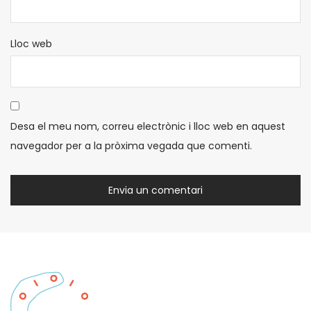
Lloc web
Desa el meu nom, correu electrònic i lloc web en aquest
navegador per a la pròxima vegada que comenti.