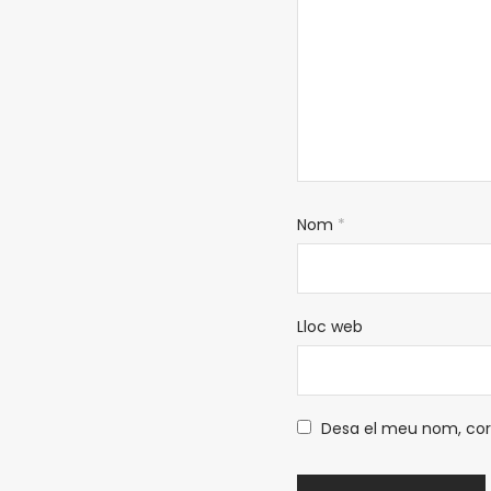
Nom
*
Lloc web
Desa el meu nom, corr