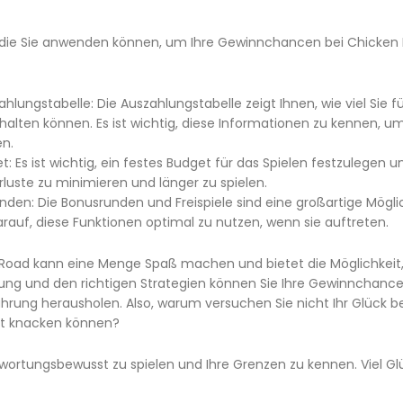
n, die Sie anwenden können, um Ihre Gewinnchancen bei Chicken 
hlungstabelle: Die Auszahlungstabelle zeigt Ihnen, wie viel Sie fü
alten können. Es ist wichtig, diese Informationen zu kennen, u
n.
t: Es ist wichtig, ein festes Budget für das Spielen festzulegen u
Verluste zu minimieren und länger zu spielen.
nden: Die Bonusrunden und Freispiele sind eine großartige Mögli
rauf, diese Funktionen optimal zu nutzen, wenn sie auftreten.
 Road kann eine Menge Spaß machen und bietet die Möglichkeit
Übung und den richtigen Strategien können Sie Ihre Gewinnchan
ahrung herausholen. Also, warum versuchen Sie nicht Ihr Glück b
ot knacken können?
wortungsbewusst zu spielen und Ihre Grenzen zu kennen. Viel Glü