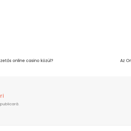
izetős online casino közül?
Az On
ri
publicarà.