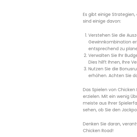
Es gibt einige Strategie
sind einige davon:
Verstehen Sie die Ausza
Gewinnkombination erh
entsprechend zu plane
Verwalten Sie Ihr Budge
Dies hilft Ihnen, Ihre 
Nutzen Sie die Bonusru
erhöhen. Achten Sie da
Das Spielen von Chicken
erzielen. Mit ein wenig 
meiste aus Ihrer Spielerf
sehen, ob Sie den Jackp
Denken Sie daran, verant
Chicken Road!