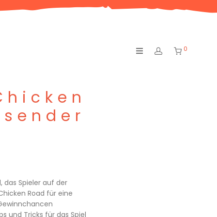
0
Chicken
ssender
 das Spieler auf der
Chicken Road für eine
e Gewinnchancen
s und Tricks für das Spiel