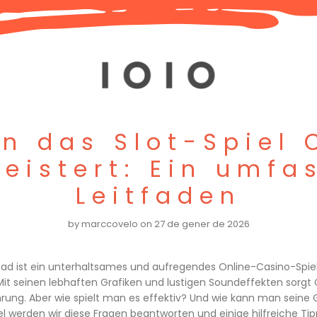
n das Slot-Spiel 
eistert: Ein umfa
Leitfaden
by
marccovelo
on 27 de gener de 2026
oad ist ein unterhaltsames und aufregendes Online-Casino-Spiel,
Mit seinen lebhaften Grafiken und lustigen Soundeffekten sorgt 
hrung. Aber wie spielt man es effektiv? Und wie kann man sein
l werden wir diese Fragen beantworten und einige hilfreiche Tipp