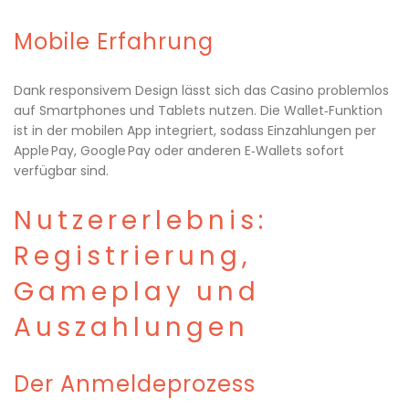
Mobile Erfahrung
Dank responsivem Design lässt sich das Casino problemlos
auf Smartphones und Tablets nutzen. Die Wallet‑Funktion
ist in der mobilen App integriert, sodass Einzahlungen per
Apple Pay, Google Pay oder anderen E‑Wallets sofort
verfügbar sind.
Nutzererlebnis:
Registrierung,
Gameplay und
Auszahlungen
Der Anmeldeprozess