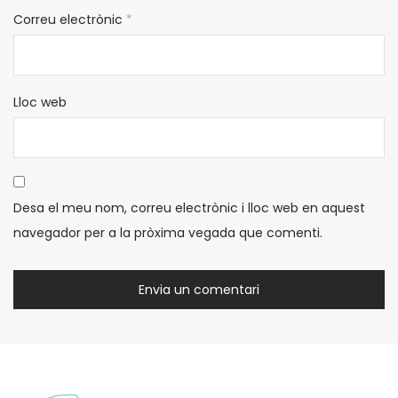
Correu electrònic
*
Lloc web
Desa el meu nom, correu electrònic i lloc web en aquest
navegador per a la pròxima vegada que comenti.