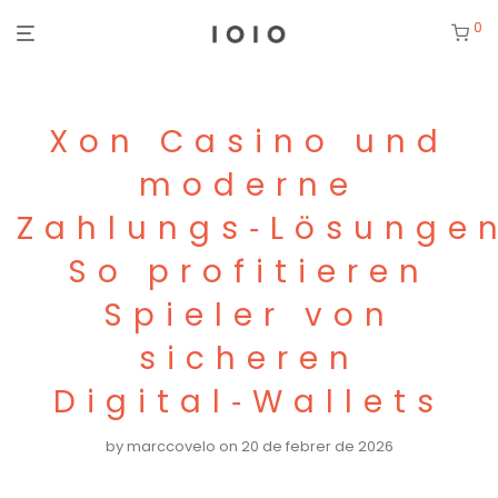
0
Xon Casino und
moderne
Zahlungs‑Lösungen
So profitieren
Spieler von
sicheren
Digital‑Wallets
by
marccovelo
on 20 de febrer de 2026