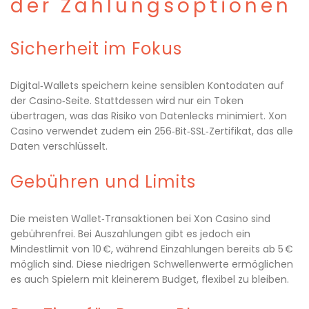
der Zahlungsoptionen
Sicherheit im Fokus
Digital‑Wallets speichern keine sensiblen Kontodaten auf
der Casino‑Seite. Stattdessen wird nur ein Token
übertragen, was das Risiko von Datenlecks minimiert. Xon
Casino verwendet zudem ein 256‑Bit‑SSL‑Zertifikat, das alle
Daten verschlüsselt.
Gebühren und Limits
Die meisten Wallet‑Transaktionen bei Xon Casino sind
gebührenfrei. Bei Auszahlungen gibt es jedoch ein
Mindestlimit von 10 €, während Einzahlungen bereits ab 5 €
möglich sind. Diese niedrigen Schwellenwerte ermöglichen
es auch Spielern mit kleinerem Budget, flexibel zu bleiben.