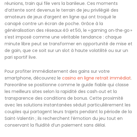
réunions, train qui file vers la banlieue. Ces moments
d’attente sont devenus le terrain de jeu privilégié des
amateurs de jeux d’argent en ligne qui ont troqué le
canapé contre un écran de poche. Grâce à la
généralisation des réseaux 4G et 5G, le « gaming on‑the‑go »
s’est imposé comme une véritable tendance : chaque
minute libre peut se transformer en opportunité de mise et
de gain, que ce soit sur un slot à haute volatilité ou sur un
pari sportif live.
Pour profiter immédiatement des gains sur votre
smartphone, découvrez le
casino en ligne retrait immédiat
.
Pareonline se positionne comme le guide fiable qui classe
les meilleurs sites selon la rapidité des cash‑out et la
transparence des conditions de bonus. Cette proximité
avec les solutions instantanées séduit particulièrement les
couples qui partagent leurs trajets pendant la période de la
Saint‑Valentin ; ils recherchent l’émotion du jeu tout en
conservant la fluidité d’un paiement sans délai.