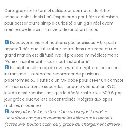
Cartographier le tunnel utilisateur permet d’identifier
chaque point décisif où l’expérience peut être optimisée
pour passer d’une simple curiosité à un gain réel avant
même que le train n’arrive à destination finale.
Découverte via notifications géolocalisées – Un push
apparaît dès que l’utilisateur entre dans une zone où un
grand match est diffusé live ; il propose immédiatement
“Pariez maintenant – cash‑out instantané”.
Inscription ultra‑rapide avec wallet crypto ou paiement
instantané – Pareonline recommande plusieurs
plateformes où il suffit d’un QR code pour créer un compte
en moins de trente secondes ; aucune vérification KYC
lourde n’est requise tant que le dépôt reste sous 500 € par
jour grâce aux wallets décentralisés intégrés aux apps
mobiles modernes.
Navigation fluide même dans un wagon bondé –
L’interface charge uniquement les éléments essentiels
(cotes live, bouton cash‑out) grâce au chargement différé ;