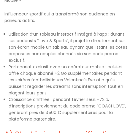
Mobile »
Influenceur sportif qui a transformé son audience en
parieurs actifs.
Utilisation d’un tableau interactif intégré à l’app : durant
ses podcasts “Love & Sports”, il projette directement sur
son écran mobile un tableau dynamique listant les cotes
proposées aux couples abonnés via son code promo
exclusif.
Partenariat exclusif avec un opérateur mobile : celui‑ci
offre chaque abonné +2 Go supplémentaires pendant
les soirées footballistiques Valentine’s Eve afin qu’ils
puissent regarder les streams sans interruption tout en
plaçant leurs paris.
Croissance chiffrée : pendant février seul, +72 %
d’inscriptions proviennent du code promo “COACHLOVE”,
générant près de 3 500 € supplémentaires pour la
plateforme partenaire.