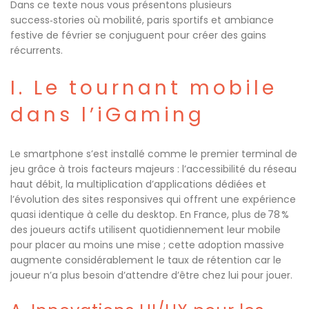
Dans ce texte nous vous présentons plusieurs
success‑stories où mobilité, paris sportifs et ambiance
festive de février se conjuguent pour créer des gains
récurrents.
I. Le tournant mobile
dans l’iGaming
Le smartphone s’est installé comme le premier terminal de
jeu grâce à trois facteurs majeurs : l’accessibilité du réseau
haut débit, la multiplication d’applications dédiées et
l’évolution des sites responsives qui offrent une expérience
quasi identique à celle du desktop. En France, plus de 78 %
des joueurs actifs utilisent quotidiennement leur mobile
pour placer au moins une mise ; cette adoption massive
augmente considérablement le taux de rétention car le
joueur n’a plus besoin d’attendre d’être chez lui pour jouer.