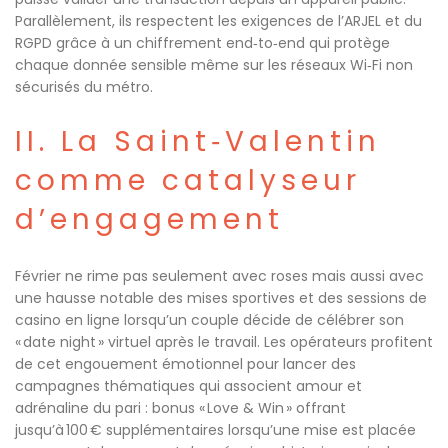
Parallèlement, ils respectent les exigences de l’ARJEL et du
RGPD grâce à un chiffrement end‑to‑end qui protège
chaque donnée sensible même sur les réseaux Wi‑Fi non
sécurisés du métro.
II. La Saint‑Valentin
comme catalyseur
d’engagement
Février ne rime pas seulement avec roses mais aussi avec
une hausse notable des mises sportives et des sessions de
casino en ligne lorsqu’un couple décide de célébrer son
« date night » virtuel après le travail. Les opérateurs profitent
de cet engouement émotionnel pour lancer des
campagnes thématiques qui associent amour et
adrénaline du pari : bonus « Love & Win » offrant
jusqu’à 100 € supplémentaires lorsqu’une mise est placée