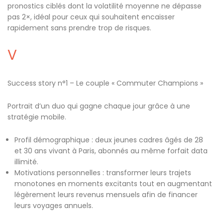
pronostics ciblés dont la volatilité moyenne ne dépasse
pas 2×, idéal pour ceux qui souhaitent encaisser
rapidement sans prendre trop de risques.
V
Success story n°1 – Le couple « Commuter Champions »
Portrait d’un duo qui gagne chaque jour grâce à une
stratégie mobile.
Profil démographique : deux jeunes cadres âgés de 28
et 30 ans vivant à Paris, abonnés au même forfait data
illimité.
Motivations personnelles : transformer leurs trajets
monotones en moments excitants tout en augmentant
légèrement leurs revenus mensuels afin de financer
leurs voyages annuels.