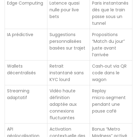
Edge Computing
Latence quasi
Paris instantanés
nulle pour live
dès que le train
bets
passe sous un
tunnel
IA prédictive
Suggestions
Propositions
personnalisées
“Match du jour”
basées sur trajet
juste avant
l’arrivée
Wallets
Retrait
Cash‑out via QR
décentralisés
instantané sans
code dans le
KYC lourd
wagon
Streaming
Vidéo haute
Replay
adaptatif
définition
micro‑segment
adaptée aux
pendant une
connexions
pause café
fluctuantes
API
Activation
Bonus “Metro
géolocalisation
contextuelle des
Madness” activé