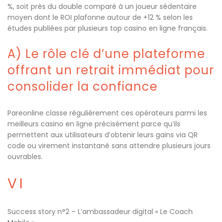
%, soit près du double comparé à un joueur sédentaire
moyen dont le ROI plafonne autour de +12 % selon les
études publiées par plusieurs top casino en ligne français.
A) Le rôle clé d’une plateforme
offrant un retrait immédiat pour
consolider la confiance
Pareonline classe régulièrement ces opérateurs parmi les
meilleurs casino en ligne précisément parce qu’ils
permettent aux utilisateurs d’obtenir leurs gains via QR
code ou virement instantané sans attendre plusieurs jours
ouvrables.
VI
Success story n°2 – L’ambassadeur digital « Le Coach