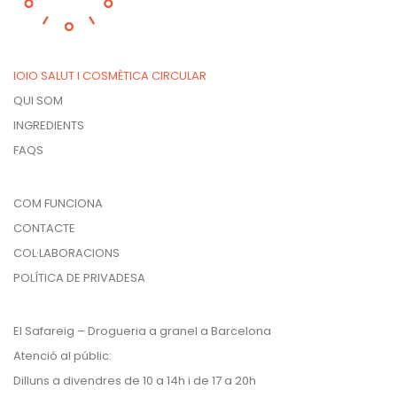
IOIO SALUT I COSMÈTICA CIRCULAR
QUI SOM
INGREDIENTS
FAQS
COM FUNCIONA
CONTACTE
COL·LABORACIONS
POLÍTICA DE PRIVADESA
El Safareig – Drogueria a granel a Barcelona
Atenció al públic:
Dilluns a divendres de 10 a 14h i de 17 a 20h