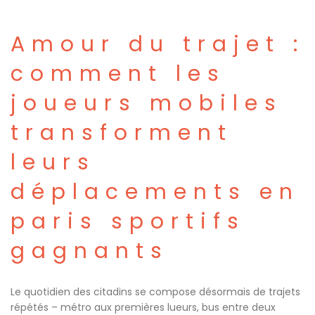
Amour du trajet :
comment les
joueurs mobiles
transforment
leurs
déplacements en
paris sportifs
gagnants
Le quotidien des citadins se compose désormais de trajets
répétés – métro aux premières lueurs, bus entre deux