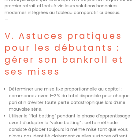
premier retrait effectué via leurs solutions bancaires
modernes intégrées au tableau comparatif ci‑dessus.
—
V. Astuces pratiques
pour les débutants :
gérer son bankroll et
ses mises
Déterminer une mise fixe proportionnelle au capital :
commencez avec 1–2 % du total disponible pour chaque
pari afin d’éviter toute perte catastrophique lors d’une
mauvaise série.
Utiliser le “flat betting” pendant la phase d’apprentissage
avant d’adopter le “value betting” : cette méthode
consiste à placer toujours la même mise tant que vous
n’avez pas identifié clairement quelles surfaces offrent