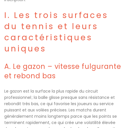
I. Les trois surfaces
du tennis et leurs
caractéristiques
uniques
A. Le gazon – vitesse fulgurante
et rebond bas
Le gazon est la surface la plus rapide du circuit
professionnel ; la balle glisse presque sans résistance et
rebondit très bas, ce qui favorise les joueurs au service
puissant et aux volées précises. Les matchs durent
généralement moins longtemps parce que les points se
terminent rapidement, ce qui crée une volatilité élevée