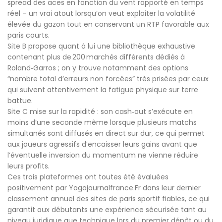
spread des aces en fonction du vent rapporté en temps
réel – un vrai atout lorsqu’on veut exploiter la volatilité
élevée du gazon tout en conservant un RTP favorable aux
paris courts.
Site B propose quant à lui une bibliothèque exhaustive
contenant plus de 200 marchés différents dédiés à
Roland‑Garros ; on y trouve notamment des options
“nombre total d’erreurs non forcées” très prisées par ceux
qui suivent attentivement la fatigue physique sur terre
battue.
Site C mise sur la rapidité : son cash‑out s’exécute en
moins d’une seconde même lorsque plusieurs matchs
simultanés sont diffusés en direct sur dur, ce qui permet
aux joueurs agressifs d’encaisser leurs gains avant que
l’éventuelle inversion du momentum ne vienne réduire
leurs profits.
Ces trois plateformes ont toutes été évaluées
positivement par Yogajournalfrance.Fr dans leur dernier
classement annuel des sites de paris sportif fiables, ce qui
garantit aux débutants une expérience sécurisée tant au
niveau juridique que technique lors du premier dépôt ou du