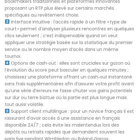
bookmakers traditionnels et plateformes innovantes
proposant un RTP plus élevé sur certains marchés
spécifiques au revêtement choisi.
Interface intuitive : l’accès rapide à un filtre « type de
court » permet d’analyser plusieurs rencontres en quelques
clics seulement ; c’est indispensable quand on veut
appliquer une stratégie basée sur la statistique du premier
service ou le nombre moyen d’acés dans un même
tournoi.
Options de cash‑out : elles sont cruciales sur gazon où
l’évolution du score peut basculer en quelques minutes ;
choisissez une plateforme offrant un cash‑out instantané
sans frais supplémentaires afin d’assurer votre profit avant
qu’une série d’erreurs ne fasse chuter vos gains potentiels
sur dur ou terre battue où la partie est plus longue mais
tout aussi volatile.
Support client multilingue : pour un novice français il est
rassurant d’avoir accès à une assistance en français
disponible 24/7 ; cela évite les malentendus lors des
dépôts ou retraits rapides que demandent souvent les
paris live pendant Wimbledon ou Roland‑Garros.