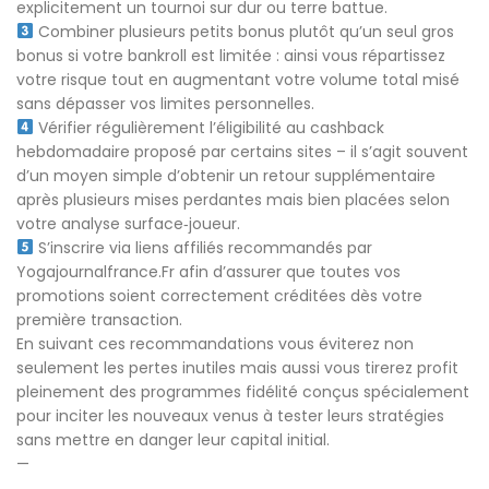
explicitement un tournoi sur dur ou terre battue.
Combiner plusieurs petits bonus plutôt qu’un seul gros
bonus si votre bankroll est limitée : ainsi vous répartissez
votre risque tout en augmentant votre volume total misé
sans dépasser vos limites personnelles.
Vérifier régulièrement l’éligibilité au cashback
hebdomadaire proposé par certains sites – il s’agit souvent
d’un moyen simple d’obtenir un retour supplémentaire
après plusieurs mises perdantes mais bien placées selon
votre analyse surface‑joueur.
S’inscrire via liens affiliés recommandés par
Yogajournalfrance.Fr afin d’assurer que toutes vos
promotions soient correctement créditées dès votre
première transaction.
En suivant ces recommandations vous éviterez non
seulement les pertes inutiles mais aussi vous tirerez profit
pleinement des programmes fidélité conçus spécialement
pour inciter les nouveaux venus à tester leurs stratégies
sans mettre en danger leur capital initial.
—