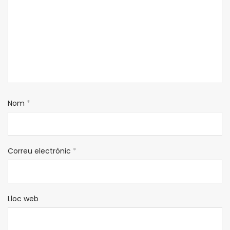
Nom
*
Correu electrònic
*
Lloc web