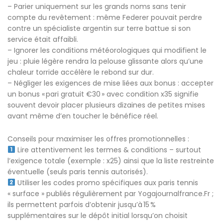
– Parier uniquement sur les grands noms sans tenir
compte du revêtement : même Federer pouvait perdre
contre un spécialiste argentin sur terre battue si son
service était affaibli.
– Ignorer les conditions météorologiques qui modifient le
jeu : pluie légère rendra la pelouse glissante alors qu’une
chaleur torride accélère le rebond sur dur.
– Négliger les exigences de mise liées aux bonus : accepter
un bonus « pari gratuit €30 » avec condition x35 signifie
souvent devoir placer plusieurs dizaines de petites mises
avant même d’en toucher le bénéfice réel.
Conseils pour maximiser les offres promotionnelles :
Lire attentivement les termes & conditions – surtout
l’exigence totale (exemple : x25) ainsi que la liste restreinte
éventuelle (seuls paris tennis autorisés).
Utiliser les codes promo spécifiques aux paris tennis
« surface » publiés régulièrement par Yogajournalfrance.Fr ;
ils permettent parfois d’obtenir jusqu’à 15 %
supplémentaires sur le dépôt initial lorsqu’on choisit