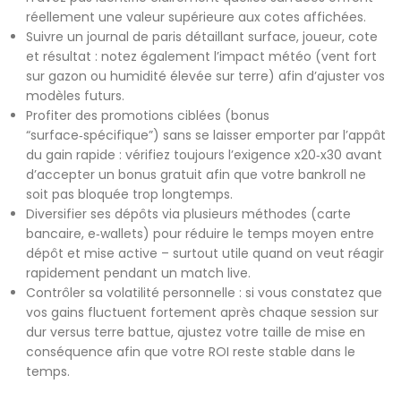
réellement une valeur supérieure aux cotes affichées.
Suivre un journal de paris détaillant surface, joueur, cote
et résultat : notez également l’impact météo (vent fort
sur gazon ou humidité élevée sur terre) afin d’ajuster vos
modèles futurs.
Profiter des promotions ciblées (bonus
“surface‑spécifique”) sans se laisser emporter par l’appât
du gain rapide : vérifiez toujours l’exigence x20‑x30 avant
d’accepter un bonus gratuit afin que votre bankroll ne
soit pas bloquée trop longtemps.
Diversifier ses dépôts via plusieurs méthodes (carte
bancaire, e‑wallets) pour réduire le temps moyen entre
dépôt et mise active – surtout utile quand on veut réagir
rapidement pendant un match live.
Contrôler sa volatilité personnelle : si vous constatez que
vos gains fluctuent fortement après chaque session sur
dur versus terre battue, ajustez votre taille de mise en
conséquence afin que votre ROI reste stable dans le
temps.