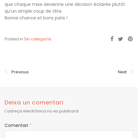
que chaque mise devienne une décision éclairée plutôt
qu’un simple coup de tête.
Bonne chance et bons paris !
Posted in
Sin categoría
.
Previous
Next
Deixa un comentari
L'adreça electrònica no es publicarà.
Comentari
*