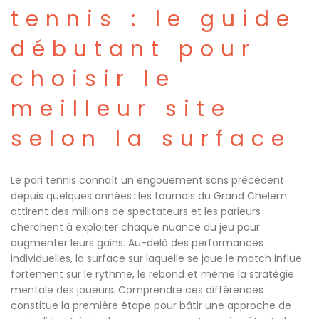
tennis : le guide
débutant pour
choisir le
meilleur site
selon la surface
Le pari tennis connaît un engouement sans précédent
depuis quelques années : les tournois du Grand Chelem
attirent des millions de spectateurs et les parieurs
cherchent à exploiter chaque nuance du jeu pour
augmenter leurs gains. Au-delà des performances
individuelles, la surface sur laquelle se joue le match influe
fortement sur le rythme, le rebond et même la stratégie
mentale des joueurs. Comprendre ces différences
constitue la première étape pour bâtir une approche de