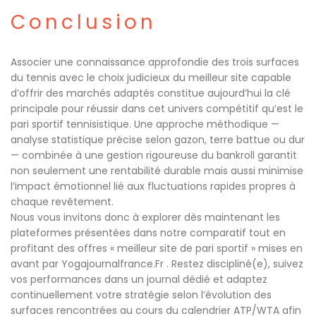
Conclusion
Associer une connaissance approfondie des trois surfaces
du tennis avec le choix judicieux du meilleur site capable
d’offrir des marchés adaptés constitue aujourd’hui la clé
principale pour réussir dans cet univers compétitif qu’est le
pari sportif tennisistique. Une approche méthodique —
analyse statistique précise selon gazon, terre battue ou dur
— combinée à une gestion rigoureuse du bankroll garantit
non seulement une rentabilité durable mais aussi minimise
l’impact émotionnel lié aux fluctuations rapides propres à
chaque revêtement.
Nous vous invitons donc à explorer dès maintenant les
plateformes présentées dans notre comparatif tout en
profitant des offres « meilleur site de pari sportif » mises en
avant par Yogajournalfrance.Fr . Restez discipliné(e), suivez
vos performances dans un journal dédié et adaptez
continuellement votre stratégie selon l’évolution des
surfaces rencontrées au cours du calendrier ATP/WTA afin