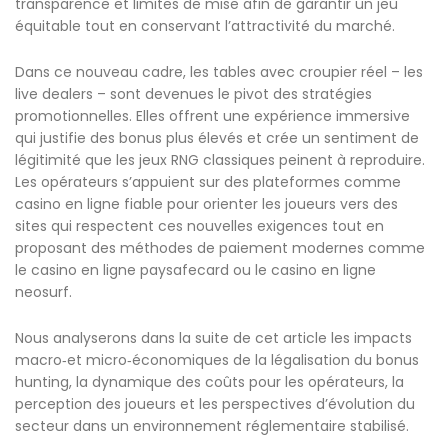
transparence et limites de mise afin de garantir un jeu
équitable tout en conservant l’attractivité du marché.
Dans ce nouveau cadre, les tables avec croupier réel – les
live dealers – sont devenues le pivot des stratégies
promotionnelles. Elles offrent une expérience immersive
qui justifie des bonus plus élevés et crée un sentiment de
légitimité que les jeux RNG classiques peinent à reproduire.
Les opérateurs s’appuient sur des plateformes comme
casino en ligne fiable pour orienter les joueurs vers des
sites qui respectent ces nouvelles exigences tout en
proposant des méthodes de paiement modernes comme
le casino en ligne paysafecard ou le casino en ligne
neosurf.
Nous analyserons dans la suite de cet article les impacts
macro‑et micro‑économiques de la légalisation du bonus
hunting, la dynamique des coûts pour les opérateurs, la
perception des joueurs et les perspectives d’évolution du
secteur dans un environnement réglementaire stabilisé.