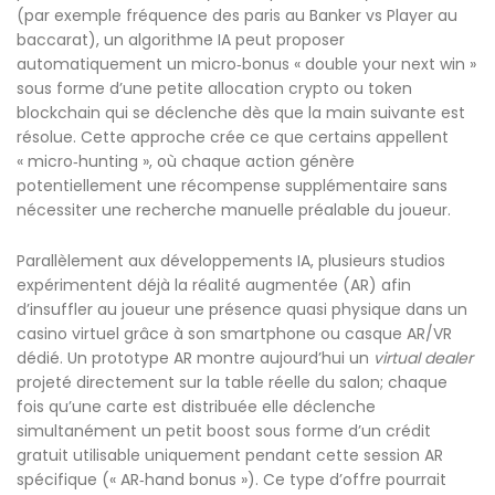
(par exemple fréquence des paris au Banker vs Player au
baccarat), un algorithme IA peut proposer
automatiquement un micro‑bonus « double your next win »
sous forme d’une petite allocation crypto ou token
blockchain qui se déclenche dès que la main suivante est
résolue. Cette approche crée ce que certains appellent
« micro‑hunting », où chaque action génère
potentiellement une récompense supplémentaire sans
nécessiter une recherche manuelle préalable du joueur.
Parallèlement aux développements IA, plusieurs studios
expérimentent déjà la réalité augmentée (AR) afin
d’insuffler au joueur une présence quasi physique dans un
casino virtuel grâce à son smartphone ou casque AR/VR
dédié. Un prototype AR montre aujourd’hui un
virtual dealer
projeté directement sur la table réelle du salon; chaque
fois qu’une carte est distribuée elle déclenche
simultanément un petit boost sous forme d’un crédit
gratuit utilisable uniquement pendant cette session AR
spécifique (« AR‑hand bonus »). Ce type d’offre pourrait