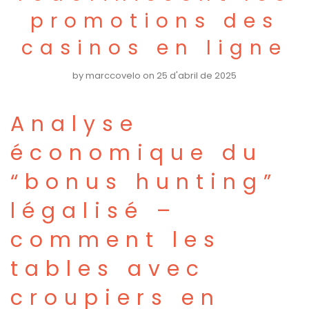
promotions des
casinos en ligne
by
marccovelo
on 25 d'abril de 2025
Analyse
économique du
“bonus hunting”
légalisé –
comment les
tables avec
croupiers en