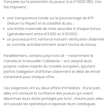
française sur la protection du joueur (Loi n° 2022‑135). Ces
lois imposent :
une transparence totale sur le pourcentage de RTP
(Return to Player) et la volatilité du jeu ;
une limite maximale de mise associée à chaque bonus
(généralement entre € 5 000 et € 10 000) ;
un processus KYC renforcé incluant vérification d’identité
et contrôle anti‑blanchiment avant l’octroi du bonus.
Parallèlement, certains pays hors UE – notamment le
Canada et la Nouvelle-Calédonie – ont adopté leurs
propres cadres inspirés du modèle européen, ajoutant
parfois l’obligation d’afficher clairement le délai de retrait
instantané pour chaque offre.
Ces exigences ont eu deux effets immédiats : d’une part,
elles ont restauré la confiance des joueurs qui voient
désormais leurs droits protégés par la loi ; d’autre part, elles
ont poussé les opérateurs à repenser leurs catalogues