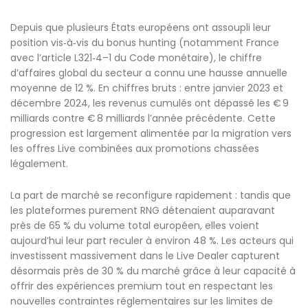
Depuis que plusieurs États européens ont assoupli leur
position vis‑à‑vis du bonus hunting (notamment France
avec l’article L321‑4–1 du Code monétaire), le chiffre
d’affaires global du secteur a connu une hausse annuelle
moyenne de 12 %. En chiffres bruts : entre janvier 2023 et
décembre 2024, les revenus cumulés ont dépassé les € 9
milliards contre € 8 milliards l’année précédente. Cette
progression est largement alimentée par la migration vers
les offres Live combinées aux promotions chassées
légalement.
La part de marché se reconfigure rapidement : tandis que
les plateformes purement RNG détenaient auparavant
près de 65 % du volume total européen, elles voient
aujourd’hui leur part reculer à environ 48 %. Les acteurs qui
investissent massivement dans le Live Dealer capturent
désormais près de 30 % du marché grâce à leur capacité à
offrir des expériences premium tout en respectant les
nouvelles contraintes réglementaires sur les limites de