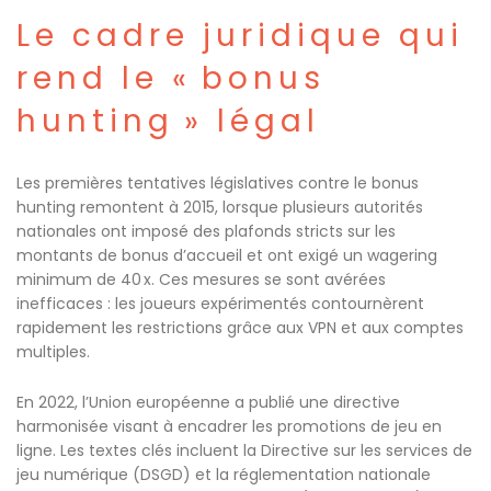
Le cadre juridique qui
rend le « bonus
hunting » légal
Les premières tentatives législatives contre le bonus
hunting remontent à 2015, lorsque plusieurs autorités
nationales ont imposé des plafonds stricts sur les
montants de bonus d’accueil et ont exigé un wagering
minimum de 40 x. Ces mesures se sont avérées
inefficaces : les joueurs expérimentés contournèrent
rapidement les restrictions grâce aux VPN et aux comptes
multiples.
En 2022, l’Union européenne a publié une directive
harmonisée visant à encadrer les promotions de jeu en
ligne. Les textes clés incluent la Directive sur les services de
jeu numérique (DSGD) et la réglementation nationale