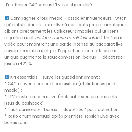
d’optimiser CAC versus LTV live channelisé.
Campagnes cross‑media – associer influenceurs Twitch
spécialisés dans le poker live à des spots programmatiques
ciblant directement les utilisateurs mobiles qui utilisent
régulièrement
casino en ligne retrait instantané
. Un format
vidéo court montrant une partie intense au baccarat live
suivi immédiatement par l’apparition d’un code promo
unique augmente le taux conversion “bonus → dépôt réel”
jusqu’à +22 %.
KPI essentiels – surveiller quotidiennement :
* CAC moyen par canal acquisition (affiliation vs paid
media) ;
* LTV ajusté au canal Live (incluant revenus récurrents
issus du cashback);
* Taux conversion “bonus → dépôt réel” post‑activation;
* Ratio churn mensuel après première session Live avec
bonus reçu.