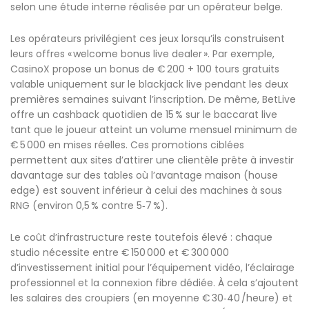
selon une étude interne réalisée par un opérateur belge.
Les opérateurs privilégient ces jeux lorsqu’ils construisent
leurs offres « welcome bonus live dealer ». Par exemple,
CasinoX propose un bonus de € 200 + 100 tours gratuits
valable uniquement sur le blackjack live pendant les deux
premières semaines suivant l’inscription. De même, BetLive
offre un cashback quotidien de 15 % sur le baccarat live
tant que le joueur atteint un volume mensuel minimum de
€ 5 000 en mises réelles. Ces promotions ciblées
permettent aux sites d’attirer une clientèle prête à investir
davantage sur des tables où l’avantage maison (house
edge) est souvent inférieur à celui des machines à sous
RNG (environ 0,5 % contre 5‑7 %).
Le coût d’infrastructure reste toutefois élevé : chaque
studio nécessite entre € 150 000 et € 300 000
d’investissement initial pour l’équipement vidéo, l’éclairage
professionnel et la connexion fibre dédiée. À cela s’ajoutent
les salaires des croupiers (en moyenne € 30‑40 /heure) et