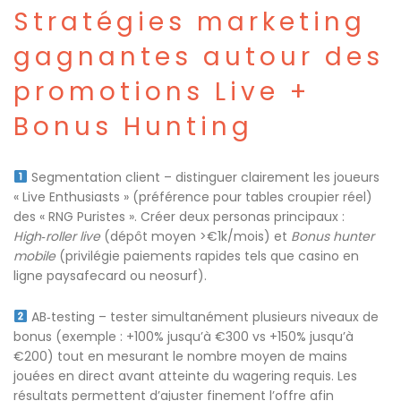
Stratégies marketing
gagnantes autour des
promotions Live +
Bonus Hunting
Segmentation client – distinguer clairement les joueurs
« Live Enthusiasts » (préférence pour tables croupier réel)
des « RNG Puristes ». Créer deux personas principaux :
High‑roller live
(dépôt moyen >€1k/mois) et
Bonus hunter
mobile
(privilégie paiements rapides tels que casino en
ligne paysafecard ou neosurf).
AB‑testing – tester simultanément plusieurs niveaux de
bonus (exemple : +100% jusqu’à €300 vs +150% jusqu’à
€200) tout en mesurant le nombre moyen de mains
jouées en direct avant atteinte du wagering requis. Les
résultats permettent d’ajuster finement l’offre afin