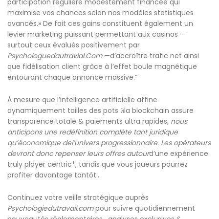
participation régulière modestement financée qui
maximise vos chances selon nos modèles statistiques
avancés.» De fait ces gains constituent également un
levier marketing puissant permettant aux casinos —
surtout ceux évalués positivement par
Psychologuedautravial.Com
—d’accroître trafic net ainsi
que fidélisation client grâce à l’effet boule magnétique
entourant chaque annonce massive.“
À mesure que l’intelligence artificielle affine
dynamiquement tailles ​​des pots ѝla blockchain assure
transparence totale & paiements ultra rapides
, nous
anticipons une redéfinition complète tant juridique
qu’économique del’univers progressionnaire.​ Les opérateurs
devront donc repenser leurs offres autour
d’une expérience
truly player centric*, tandis que vous joueurs pourrez
profiter davantage tantôt…​
Continuez votre veille stratégique auprès
Psychologiedutravail.com
pour suivre quotidiennement