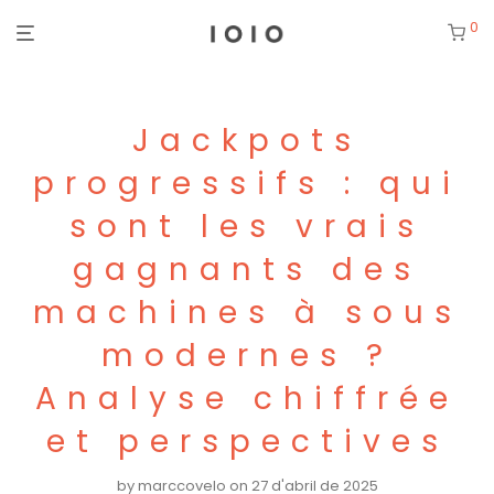
0
Jackpots
progressifs : qui
sont les vrais
gagnants des
machines à sous
modernes ?
Analyse chiffrée
et perspectives
by
marccovelo
on 27 d'abril de 2025