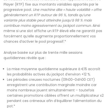
Player (RTP) fixe aux montants variables apportés par le
progressive pool
. Une machine dite « haute volatilité » offre
généralement un RTP autour de 96 %, tandis qu’une
variante plus stable peut atteindre jusqu’à 98 % mais
contribue moins agressivement au jackpot commun.
Ainsi
même si une slot affiche un RTP élevé elle ne garantit pas
forcément qu’elle augmente proportionnellement vos
chances d’activer le pool progressif.*
Analyse basée sur plus de trente mille sessions
quotidiennes révèle que :
La mise moyenne quotidienne supérieure à €15 accroît
les probabilités actives du jackpot d’environ +12 %.
Les périodes creuses nocturnes (01h00–04h00 CET)
enregistrent une contribution marginale moindre car
moins nombreux jouent simultanément – toutefois
certaines promotions ciblées offrent un multiplicateur x2
pendant ces créneaux afin d’équilibrer l’alimentation du
pot.*