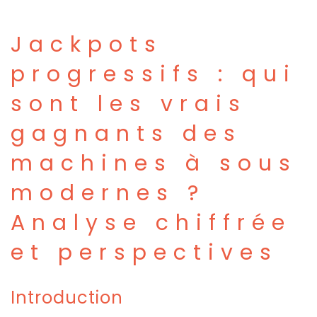
Jackpots
progressifs : qui
sont les vrais
gagnants des
machines à sous
modernes ?
Analyse chiffrée
et perspectives
Introduction