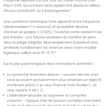
moyenne dépasse €25 par tour sur
Divine Fortune
chez
Play’n GO®, accumulant ainsi rapidement plusieurs milliers
d’euros contributifs au fund progressive.*
Une corrélation statistique forte apparaît entre fréquence
hebdomadaire (>4 sessions) et probabilité absolue
d’activer un jackpot (>0·02%). Toutefois cette relation n’est
pas linéaire – une hausse excessive du nombre de spins
sans stratégie adaptée dilue simplement la bankroll sans
améliorer notablement les chances selon notre modèle
logistique calibré avec R² =0·71.*
Sur le plan psychologique deux motivations dominent :
La recherche financière directe – souvent décrite chez
ceux qui jouent exclusivement pour atteindre un objectif
monétaire précis (« je veux financer mes études », « je
veux repartir à zéro »).
L’adrénaline associée au suspense du compteur
croissant – typique chez les joueurs sociables cherchant
avant tout l’émotion du tirage final plutôt qu’un revenu