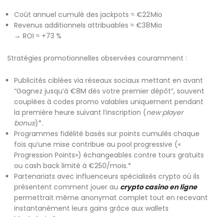
Coût annuel cumulé des jackpots ≈ €22 Mio
Revenus additionnels attribuables ≈ €38 Mio
→ ROI ≈ +73 %
Stratégies promotionnelles observées couramment :
Publicités ciblées via réseaux sociaux mettant en avant
“Gagnez jusqu’à €8M dès votre premier dépôt”, souvent
couplées à codes promo valables uniquement pendant
la première heure suivant l’inscription (
new player
bonus
)*.
Programmes fidélité basés sur points cumulés chaque
fois qu’une mise contribue au pool progressive («​
Progression Points​») échangeables contre tours gratuits
ou cash back limité à €250/mois.*
Partenariats avec influenceurs spécialisés crypto où ils
présentent comment jouer au
crypto casino en ligne
permettrait même anonymat complet tout en recevant
instantanément leurs gains grâce aux wallets