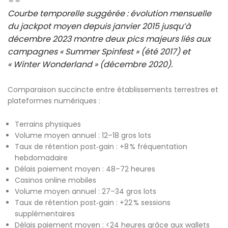
Courbe temporelle suggérée : évolution mensuelle
du jackpot moyen depuis janvier 2015 jusqu’à
décembre 2023 montre deux pics majeurs liés aux
campagnes « Summer Spinfest » (été 2017) et
« Winter Wonderland » (décembre 2020).
Comparaison succincte entre établissements terrestres et
plateformes numériques :
Terrains physiques
Volume moyen annuel : 12–18 gros lots
Taux de rétention post‑gain : +8 % fréquentation
hebdomadaire
Délais paiement moyen : 48–72 heures
Casinos online mobiles
Volume moyen annuel : 27–34 gros lots
Taux de rétention post‑gain : +22 % sessions
supplémentaires
Délais paiement moyen : <24 heures grâce aux wallets