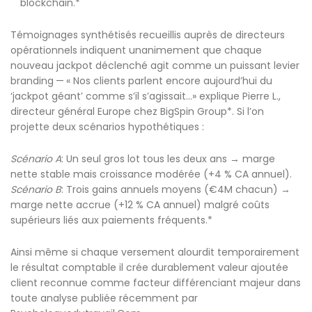
blockchain.*
Témoignages synthétisés recueillis auprès de directeurs
opérationnels indiquent unanimement que chaque
nouveau jackpot déclenché agit comme un puissant levier
branding — «​ Nos clients parlent encore aujourd’hui du
‘jackpot géant’ comme s’il s’agissait…​» explique Pierre L.,
directeur général Europe chez BigSpin Group*. Si l’on
projette deux scénarios hypothétiques :
Scénario A
: Un seul gros lot tous les deux ans → marge
nette stable mais croissance modérée (+4 % CA annuel).
Scénario B
: Trois gains annuels moyens (€4M chacun) →
marge nette accrue (+12 % CA annuel) malgré coûts
supérieurs liés aux paiements fréquents.*
Ainsi même si chaque versement alourdit temporairement
le résultat comptable il crée durablement valeur ajoutée
client reconnue comme facteur différenciant majeur dans
toute analyse publiée récemment par