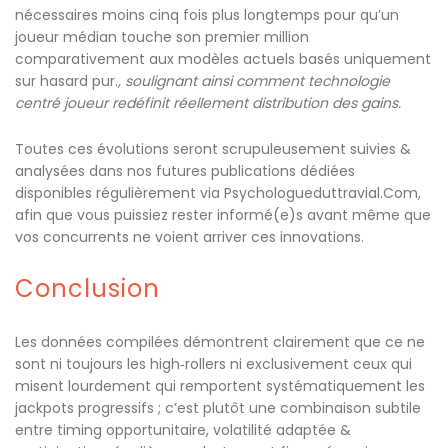
nécessaires moins cinq fois plus longtemps pour qu’un
joueur médian touche son premier million
comparativement aux modèles actuels basés uniquement
sur hasard pur.
, soulignant ainsi comment technologie
centré joueur redéfinit réellement distribution des gains.
Toutes ces évolutions seront scrupuleusement suivies &
analysées dans nos futures publications dédiées
disponibles régulièrement via Psychologueduttravial.Com,
afin que vous puissiez rester informé(e)s avant même que
vos concurrents ne voient arriver ces innovations.
Conclusion
Les données compilées démontrent clairement que ce ne
sont ni toujours les high‑rollers ni exclusivement ceux qui
misent lourdement qui remportent systématiquement les
jackpots progressifs ; c’est plutôt une combinaison subtile
entre timing opportunitaire, volatilité adaptée &