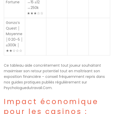
Fortune
→15 ≤12
→250k
★★★☆☆
Gonzo’s
Quest │
Moyenne
│0·20–5 │
≤300k │
★★☆☆☆
Ce tableau aide concrètement tout joueur souhaitant
maximiser son retour potentiel tout en maîtrisant son
exposition financière – conseil fréquemment repris dans
nos guides pratiques publiés régulièrement sur
Psychologuedutravail.Com.
Impact économique
pour les casinos :