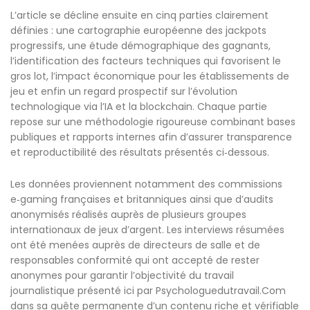
L’article se décline ensuite en cinq parties clairement
définies : une cartographie européenne des jackpots
progressifs, une étude démographique des gagnants,
l’identification des facteurs techniques qui favorisent le
gros lot, l’impact économique pour les établissements de
jeu et enfin un regard prospectif sur l’évolution
technologique via l’IA et la blockchain. Chaque partie
repose sur une méthodologie rigoureuse combinant bases
publiques et rapports internes afin d’assurer transparence
et reproductibilité des résultats présentés ci‑dessous.
Les données proviennent notamment des commissions
e‑gaming françaises et britanniques ainsi que d’audits
anonymisés réalisés auprès de plusieurs groupes
internationaux de jeux d’argent. Les interviews résumées
ont été menées auprès de directeurs de salle et de
responsables conformité qui ont accepté de rester
anonymes pour garantir l’objectivité du travail
journalistique présenté ici par Psychologuedutravail.Com
dans sa quête permanente d’un contenu riche et vérifiable