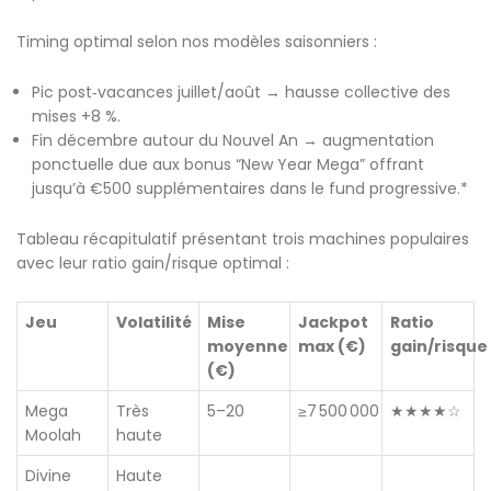
Timing optimal selon nos modèles saisonniers :
Pic post‑vacances juillet/août → hausse collective des
mises +8 %.
Fin décembre autour du Nouvel An → augmentation
ponctuelle due aux bonus “New Year Mega” offrant
jusqu’à €500 supplémentaires dans le fund progressive.*
Tableau récapitulatif présentant trois machines populaires
avec leur ratio gain/risque optimal :
Jeu
Volatilité
Mise
Jackpot
Ratio
moyenne
max (€)
gain/risque
(€)
Mega
Très
5–20
≥7 500 000
★★★★☆
Moolah
haute
Divine
Haute