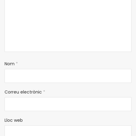
Nom
*
Correu electrònic
*
Lloc web