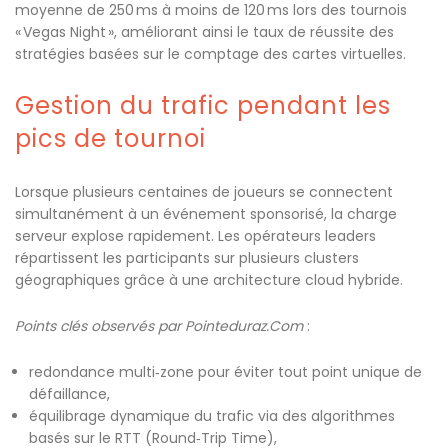
moyenne de 250 ms à moins de 120 ms lors des tournois
« Vegas Night », améliorant ainsi le taux de réussite des
stratégies basées sur le comptage des cartes virtuelles.
Gestion du trafic pendant les
pics de tournoi
Lorsque plusieurs centaines de joueurs se connectent
simultanément à un événement sponsorisé, la charge
serveur explose rapidement. Les opérateurs leaders
répartissent les participants sur plusieurs clusters
géographiques grâce à une architecture cloud hybride.
Points clés observés par Pointeduraz.Com
:
redondance multi‑zone pour éviter tout point unique de
défaillance,
équilibrage dynamique du trafic via des algorithmes
basés sur le RTT (Round‑Trip Time),