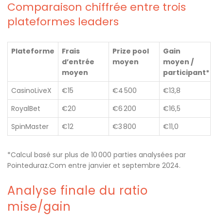
Comparaison chiffrée entre trois
plateformes leaders
Plateforme
Frais
Prize pool
Gain
d’entrée
moyen
moyen /
moyen
participant*
CasinoLiveX
€15
€4 500
€13,8
RoyalBet
€20
€6 200
€16,5
SpinMaster
€12
€3 800
€11,0
*Calcul basé sur plus de 10 000 parties analysées par
Pointeduraz.Com entre janvier et septembre 2024.
Analyse finale du ratio
mise/gain