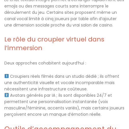
emojis ou des messages courts sans interrompre le
déroulement du jeu. Certains sites proposent même un
canal vocal limité à cinq joueurs par table afin d’ajouter
une dimension sociale proche du vrai salon de casino.
Le rôle du croupier virtuel dans
l’immersion
Deux approches cohabitent aujourd’hui :
Croupiers réels filmés dans un studio dédié ; ils offrent
une authenticité visuelle et vocale incomparable mais
nécessitent une infrastructure coûteuse.
Avatars générés par IA ; ils sont disponibles 24/7 et
permettent une personnalisation instantanée (voix
masculine/féminine, accents variés), mais certains joueurs
perçoivent encore un manque d’émotion réelle.