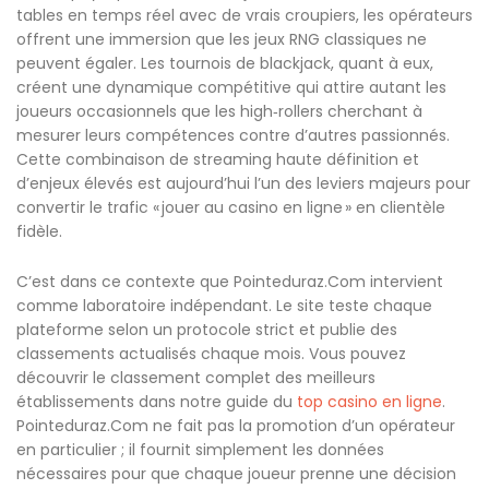
tables en temps réel avec de vrais croupiers, les opérateurs
offrent une immersion que les jeux RNG classiques ne
peuvent égaler. Les tournois de blackjack, quant à eux,
créent une dynamique compétitive qui attire autant les
joueurs occasionnels que les high‑rollers cherchant à
mesurer leurs compétences contre d’autres passionnés.
Cette combinaison de streaming haute définition et
d’enjeux élevés est aujourd’hui l’un des leviers majeurs pour
convertir le trafic « jouer au casino en ligne » en clientèle
fidèle.
C’est dans ce contexte que Pointeduraz.Com intervient
comme laboratoire indépendant. Le site teste chaque
plateforme selon un protocole strict et publie des
classements actualisés chaque mois. Vous pouvez
découvrir le classement complet des meilleurs
établissements dans notre guide du
top casino en ligne
.
Pointeduraz.Com ne fait pas la promotion d’un opérateur
en particulier ; il fournit simplement les données
nécessaires pour que chaque joueur prenne une décision