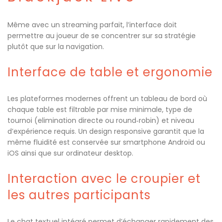
Même avec un streaming parfait, l’interface doit
permettre au joueur de se concentrer sur sa stratégie
plutôt que sur la navigation.
Interface de table et ergonomie
Les plateformes modernes offrent un tableau de bord où
chaque table est filtrable par mise minimale, type de
tournoi (elimination directe ou round‑robin) et niveau
d’expérience requis. Un design responsive garantit que la
même fluidité est conservée sur smartphone Android ou
iOS ainsi que sur ordinateur desktop.
Interaction avec le croupier et
les autres participants
Le chat textuel intégré permet d’échanger rapidement des