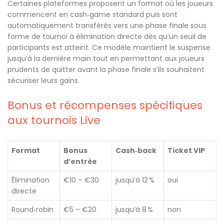
Certaines plateformes proposent un format où les joueurs
commencent en cash‑game standard puis sont
automatiquement transférés vers une phase finale sous
forme de tournoi à élimination directe dès qu’un seuil de
participants est atteint. Ce modèle maintient le suspense
jusqu’à la dernière main tout en permettant aux joueurs
prudents de quitter avant la phase finale s’ils souhaitent
sécuriser leurs gains.
Bonus et récompenses spécifiques
aux tournois Live
Format
Bonus
Cash‑back
Ticket VIP
d’entrée
Élimination
€10 – €30
jusqu’à 12 %
oui
directe
Round‑robin
€5 – €20
jusqu’à 8 %
non