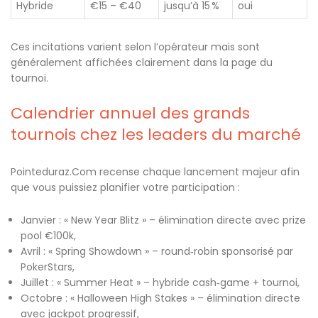
Hybride
€15 – €40
jusqu’à 15 %
oui
Ces incitations varient selon l’opérateur mais sont
généralement affichées clairement dans la page du
tournoi.
Calendrier annuel des grands
tournois chez les leaders du marché
Pointeduraz.Com recense chaque lancement majeur afin
que vous puissiez planifier votre participation :
Janvier : « New Year Blitz » – élimination directe avec prize
pool €100k,
Avril : « Spring Showdown » – round‑robin sponsorisé par
PokerStars,
Juillet : « Summer Heat » – hybride cash‑game + tournoi,
Octobre : « Halloween High Stakes » – élimination directe
avec jackpot progressif,