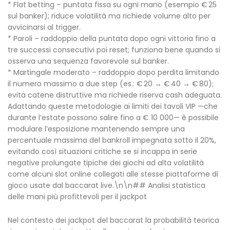
* Flat betting – puntata fissa su ogni mano (esempio € 25
sul banker); riduce volatilità ma richiede volume alto per
avvicinarsi al trigger.
* Paroli – raddoppio della puntata dopo ogni vittoria fino a
tre successi consecutivi poi reset; funziona bene quando si
osserva una sequenza favorevole sul banker.
* Martingale moderato – raddoppio dopo perdita limitando
il numero massimo a due step (es.: € 20 → € 40 → € 80);
evita catene distruttive ma richiede riserva cash adeguata.
Adattando queste metodologie ai limiti dei tavoli VIP —che
durante l’estate possono salire fino a € 10 000— è possibile
modulare l’esposizione mantenendo sempre una
percentuale massima del bankroll impegnata sotto il 20%,
evitando così situazioni critiche se si incappa in serie
negative prolungate tipiche dei giochi ad alta volatilità
come alcuni slot online collegati alle stesse piattaforme di
gioco usate dal baccarat live.\n\n## Analisi statistica
delle mani più profittevoli per il jackpot
Nel contesto dei jackpot del baccarat la probabilità teorica