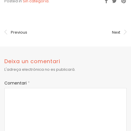
Posted in
Sin categoría
.
Previous
Next
Deixa un comentari
L'adreça electrònica no es publicarà.
Comentari
*