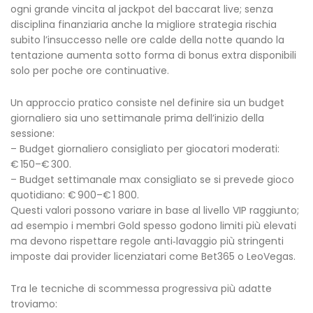
ogni grande vincita al jackpot del baccarat live; senza
disciplina finanziaria anche la migliore strategia rischia
subito l’insuccesso nelle ore calde della notte quando la
tentazione aumenta sotto forma di bonus extra disponibili
solo per poche ore continuative.
Un approccio pratico consiste nel definire sia un budget
giornaliero sia uno settimanale prima dell’inizio della
sessione:
– Budget giornaliero consigliato per giocatori moderati:
€ 150–€ 300.
– Budget settimanale max consigliato se si prevede gioco
quotidiano: € 900–€ 1 800.
Questi valori possono variare in base al livello VIP raggiunto;
ad esempio i membri Gold spesso godono limiti più elevati
ma devono rispettare regole anti‑lavaggio più stringenti
imposte dai provider licenziatari come Bet365 o LeoVegas.
Tra le tecniche di scommessa progressiva più adatte
troviamo: