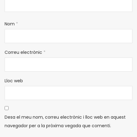
Nom
*
Correu electrònic
*
Lloc web
Desa el meu nom, correu electrònic i lloc web en aquest
navegador per a la pròxima vegada que comenti.