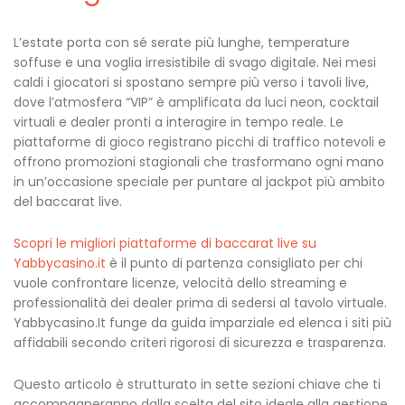
L’estate porta con sé serate più lunghe, temperature
soffuse e una voglia irresistibile di svago digitale. Nei mesi
caldi i giocatori si spostano sempre più verso i tavoli live,
dove l’atmosfera “VIP” è amplificata da luci neon, cocktail
virtuali e dealer pronti a interagire in tempo reale. Le
piattaforme di gioco registrano picchi di traffico notevoli e
offrono promozioni stagionali che trasformano ogni mano
in un’occasione speciale per puntare al jackpot più ambito
del baccarat live.
Scopri le migliori piattaforme di baccarat live su
Yabbycasino.it
è il punto di partenza consigliato per chi
vuole confrontare licenze, velocità dello streaming e
professionalità dei dealer prima di sedersi al tavolo virtuale.
Yabbycasino.It funge da guida imparziale ed elenca i siti più
affidabili secondo criteri rigorosi di sicurezza e trasparenza.
Questo articolo è strutturato in sette sezioni chiave che ti
accompagneranno dalla scelta del sito ideale alla gestione