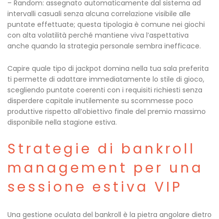
– Random: assegnato automaticamente dal sistema ad
intervalli casuali senza alcuna correlazione visibile alle
puntate effettuate; questa tipologia è comune nei giochi
con alta volatilità perché mantiene viva l’aspettativa
anche quando la strategia personale sembra inefficace.
Capire quale tipo di jackpot domina nella tua sala preferita
ti permette di adattare immediatamente lo stile di gioco,
scegliendo puntate coerenti con i requisiti richiesti senza
disperdere capitale inutilemente su scommesse poco
produttive rispetto all’obiettivo finale del premio massimo
disponibile nella stagione estiva.
Strategie di bankroll
management per una
sessione estiva VIP
Una gestione oculata del bankroll è la pietra angolare dietro