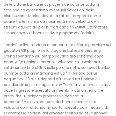
delle vittorie bancarie vs player‑side durante tutta la
sessione ed evidenziano eventuali deviazioni dalla
distribuzione teorica dovute a fattori temporali come
pause tra le mani o cambiamenti nella velocità dello
stream causati da picchi trafficanti.\n\n## Ottimizzare
l’esperienza VIP: bonus estivi e programmi fedeltà
I casinò online tendono a concentrare offerte premium sui
giocatori VIP proprio nella stagione balneare perché gli
utenti spendono più tempo davanti allo schermo dopo
cena.\n\nTipologie comuni includono:\n- Cashback
settimanale fino al 15 % sulle perdite nette sui tavoli banked
durante tutta la settimana estiva.\n- Reload bonus
aggiuntivo +10 % sui depositi effettuati tra il primo e il
quindicesimo giorno agosto.\n- Tornei invitational esclusivi
dove l’ingresso è riservato ai membri Platinum ed offre
premi fissi + jackpots progressive dedicati al
baccarat.\n\nIl valore reale dei bonus deve essere
valutato confrontando l’importo ricevuto con i requisiti di
scommessa richiesti dal provider scelto (ad es., turnover