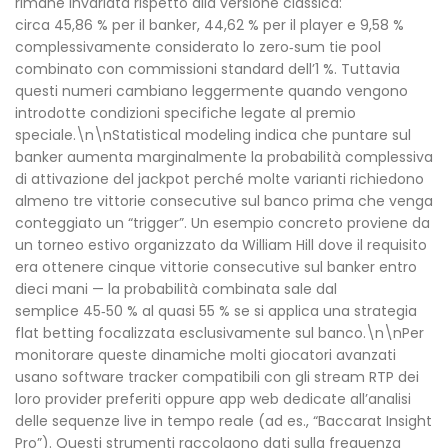
rimane invariata rispetto alla versione classica:
circa 45,86 % per il banker, 44,62 % per il player e 9,58 %
complessivamente considerato lo zero‑sum tie pool
combinato con commissioni standard dell’1 %. Tuttavia
questi numeri cambiano leggermente quando vengono
introdotte condizioni specifiche legate al premio
speciale.\n\nStatistical modeling indica che puntare sul
banker aumenta marginalmente la probabilità complessiva
di attivazione del jackpot perché molte varianti richiedono
almeno tre vittorie consecutive sul banco prima che venga
conteggiato un “trigger”. Un esempio concreto proviene da
un torneo estivo organizzato da William Hill dove il requisito
era ottenere cinque vittorie consecutive sul banker entro
dieci mani — la probabilità combinata sale dal
semplice 45‑50 % al quasi 55 % se si applica una strategia
flat betting focalizzata esclusivamente sul banco.\n\nPer
monitorare queste dinamiche molti giocatori avanzati
usano software tracker compatibili con gli stream RTP dei
loro provider preferiti oppure app web dedicate all’analisi
delle sequenze live in tempo reale (ad es., “Baccarat Insight
Pro”). Questi strumenti raccolgono dati sulla frequenza