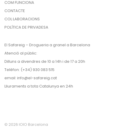
COM FUNCIONA
CONTACTE
COL·LABORACIONS
POLÍTICA DE PRIVADESA
El Safareig – Drogueria a granel a Barcelona
Atenció al públic:
Dilluns a divendres de 10 a 14h i de 17 a 20h
Telèfon: (+34) 930 083 515
email:
info@el-safareig.cat
Lliuraments a tota Catalunya en 24h
©
2026
IOIO Barcelona