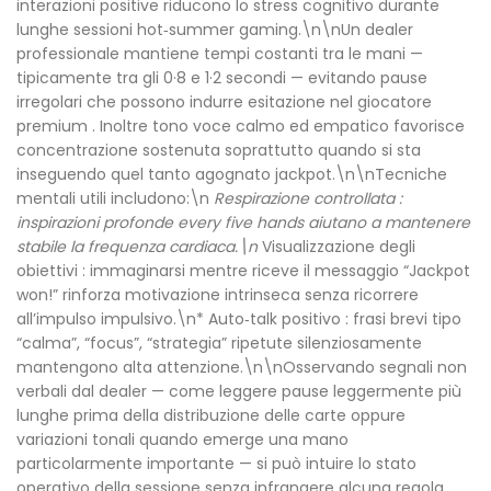
interazioni positive riducono lo stress cognitivo durante
lunghe sessioni hot‑summer gaming.\n\nUn dealer
professionale mantiene tempi costanti tra le mani —
tipicamente tra gli ​0·8​ e ​1·2​ secondi — evitando pause
irregolari che possono indurre esitazione nel giocatore
premium . Inoltre tono voce calmo ed empatico favorisce
concentrazione sostenuta soprattutto quando si sta
inseguendo quel tanto agognato jackpot.\n\nTecniche
mentali utili includono:\n
Respirazione controllata :
inspirazioni profonde every five hands aiutano a mantenere
stabile la frequenza cardiaca.\n
Visualizzazione degli
obiettivi : immaginarsi mentre riceve il messaggio “Jackpot
won!” rinforza motivazione intrinseca senza ricorrere
all’impulso impulsivo.\n* Auto‑talk positivo : frasi brevi tipo
“calma”, “focus”, “strategia” ripetute silenziosamente
mantengono alta attenzione.\n\nOsservando segnali non
verbali dal dealer — come leggere pause leggermente più
lunghe prima della distribuzione delle carte oppure
variazioni tonali quando emerge una mano
particolarmente importante — si può intuire lo stato
operativo della sessione senza infrangere alcuna regola