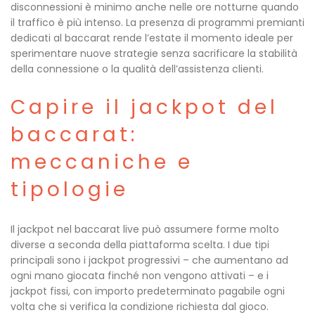
disconnessioni è minimo anche nelle ore notturne quando
il traffico è più intenso. La presenza di programmi premianti
dedicati al baccarat rende l’estate il momento ideale per
sperimentare nuove strategie senza sacrificare la stabilità
della connessione o la qualità dell’assistenza clienti.
Capire il jackpot del
baccarat:
meccaniche e
tipologie
Il jackpot nel baccarat live può assumere forme molto
diverse a seconda della piattaforma scelta. I due tipi
principali sono i jackpot progressivi – che aumentano ad
ogni mano giocata finché non vengono attivati – e i
jackpot fissi, con importo predeterminato pagabile ogni
volta che si verifica la condizione richiesta dal gioco.