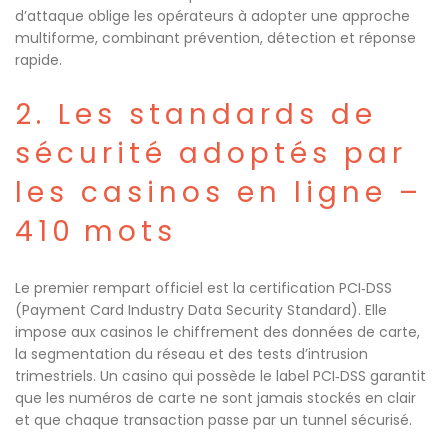
d’attaque oblige les opérateurs à adopter une approche
multiforme, combinant prévention, détection et réponse
rapide.
2. Les standards de
sécurité adoptés par
les casinos en ligne –
410 mots
Le premier rempart officiel est la certification PCI‑DSS
(Payment Card Industry Data Security Standard). Elle
impose aux casinos le chiffrement des données de carte,
la segmentation du réseau et des tests d’intrusion
trimestriels. Un casino qui possède le label PCI‑DSS garantit
que les numéros de carte ne sont jamais stockés en clair
et que chaque transaction passe par un tunnel sécurisé.