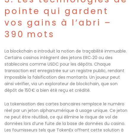
pointe qui gardent
vos gains à l’abri –
390 mots
La blockchain a introduit la notion de traçabilité immuable.
Certains casinos intègrent des jetons ERC‑20 ou des
stablecoins comme USDC pour les dépôts. Chaque
transaction est enregistrée sur un registre public, rendant
impossible la falsification des montants. Un joueur peut
ainsi vérifier, via un explorateur de blockchain, que son
dépôt de 150 € a bien été reçu et crédité.
La tokenisation des cartes bancaires remplace le numéro
réel par un jeton alphanumérique à usage unique. Ce jeton
ne peut être réutilisé, ce qui élimine le risque de vol de
données lors d’une fuite de la base de données du casino.
Les fournisseurs tels que TokenEx offrent cette solution à