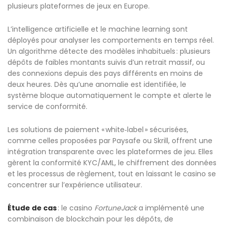
plusieurs plateformes de jeux en Europe.
L’intelligence artificielle et le machine learning sont
déployés pour analyser les comportements en temps réel.
Un algorithme détecte des modèles inhabituels : plusieurs
dépôts de faibles montants suivis d’un retrait massif, ou
des connexions depuis des pays différents en moins de
deux heures. Dès qu’une anomalie est identifiée, le
système bloque automatiquement le compte et alerte le
service de conformité.
Les solutions de paiement « white‑label » sécurisées,
comme celles proposées par Paysafe ou Skrill, offrent une
intégration transparente avec les plateformes de jeu. Elles
gèrent la conformité KYC/AML, le chiffrement des données
et les processus de règlement, tout en laissant le casino se
concentrer sur l’expérience utilisateur.
Étude de cas
: le casino
FortuneJack
a implémenté une
combinaison de blockchain pour les dépôts, de