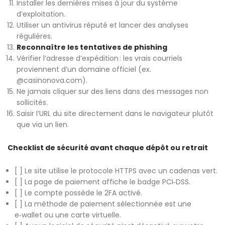
Installer les dernières mises à jour du système
d’exploitation.
Utiliser un antivirus réputé et lancer des analyses
régulières.
Reconnaître les tentatives de phishing
Vérifier l’adresse d’expédition : les vrais courriels
proviennent d’un domaine officiel (ex.
@casinonova.com).
Ne jamais cliquer sur des liens dans des messages non
sollicités.
Saisir l’URL du site directement dans le navigateur plutôt
que via un lien.
Checklist de sécurité avant chaque dépôt ou retrait
[ ] Le site utilise le protocole HTTPS avec un cadenas vert.
[ ] La page de paiement affiche le badge PCI‑DSS.
[ ] Le compte possède le 2FA activé.
[ ] La méthode de paiement sélectionnée est une
e‑wallet ou une carte virtuelle.