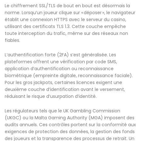
Le chiffrement SSL/TLS de bout en bout est désormais la
norme. Lorsqu’un joueur clique sur « déposer », le navigateur
établit une connexion HTTPS avec le serveur du casino,
utilisant des certificats TLS 1.3. Cette couche empêche
toute interception du trafic, même sur des réseaux non
fiables.
L’authentification forte (2FA) s’est généralisée. Les
plateformes offrent une vérification par code SMS,
application d’authentification ou reconnaissance
biométrique (empreinte digitale, reconnaissance faciale).
Pour les gros jackpots, certaines licences exigent une
deuxième couche d’identification avant le versement,
réduisant le risque d’usurpation d’identité.
Les régulateurs tels que le UK Gambling Commission
(UKGC) ou la Malta Gaming Authority (MGA) imposent des
audits annuels. Ces contrôles portent sur la conformité aux
exigences de protection des données, la gestion des fonds
des joueurs et la transparence des processus de retrait. Un