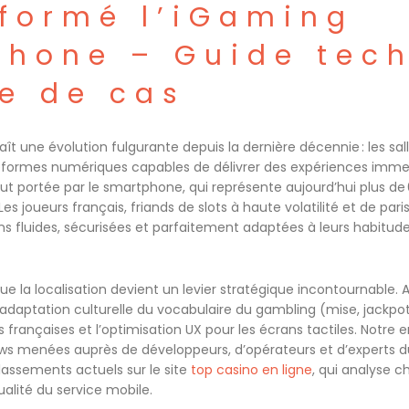
sformé l’iGaming
phone – Guide tec
de de cas
t une évolution fulgurante depuis la dernière décennie : les sall
teformes numériques capables de délivrer des expériences immer
t portée par le smartphone, qui représente aujourd’hui plus de 
Les joueurs français, friands de slots à haute volatilité et de pari
ns fluides, sécurisées et parfaitement adaptées à leurs habitu
e la localisation devient un levier stratégique incontournable. 
l’adaptation culturelle du vocabulaire du gambling (mise, jackpot
françaises et l’optimisation UX pour les écrans tactiles. Notre 
ews menées auprès de développeurs, d’opérateurs et d’experts 
lassements actuels sur le site
top casino en ligne
, qui analyse c
ualité du service mobile.