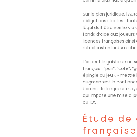
comme plus fiable qu’un j
Sur le plan juridique, l’A
obligations strictes : to
légal doit être vérifié v
fonds d’aide aux joueurs 
licences françaises ainsi 
retrait instantané » reche
L’aspect linguistique ne s
français : “pari”, “cote”, 
épingle du jeu », « mettre 
augmentent la confiance 
écrans : la longueur moy
qui impose une mise à jo
ou iOS.
Étude de 
française