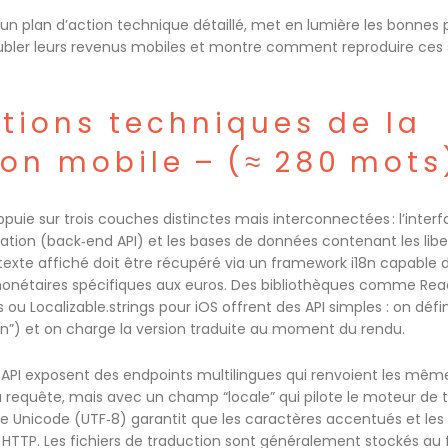
 un plan d’action technique détaillé, met en lumière les bonnes 
ubler leurs revenus mobiles et montre comment reproduire ces
tions techniques de la
ion mobile – (≈ 280 mots
ppuie sur trois couches distinctes mais interconnectées : l’interf
cation (back‑end API) et les bases de données contenant les libel
texte affiché doit être récupéré via un framework i18n capable de
monétaires spécifiques aux euros. Des bibliothèques comme React
 ou Localizable.strings pour iOS offrent des API simples : on défi
on”) et on charge la version traduite au moment du rendu.
 API exposent des endpoints multilingues qui renvoient les mêm
 la requête, mais avec un champ “locale” qui pilote le moteur de 
ge Unicode (UTF‑8) garantit que les caractères accentués et les 
 HTTP. Les fichiers de traduction sont généralement stockés au 