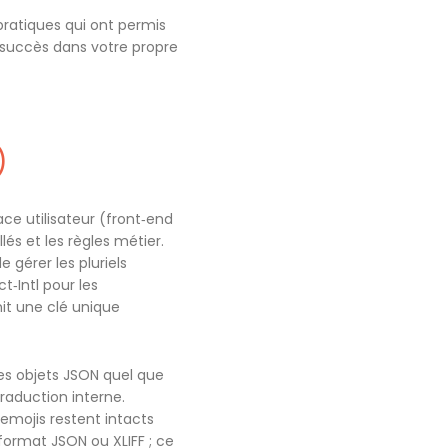
pratiques qui ont permis
 succès dans votre propre
)
ace utilisateur (front‑end
lés et les règles métier.
 gérer les pluriels
‑Intl pour les
nit une clé unique
es objets JSON quel que
traduction interne.
emojis restent intacts
format JSON ou XLIFF ; ce