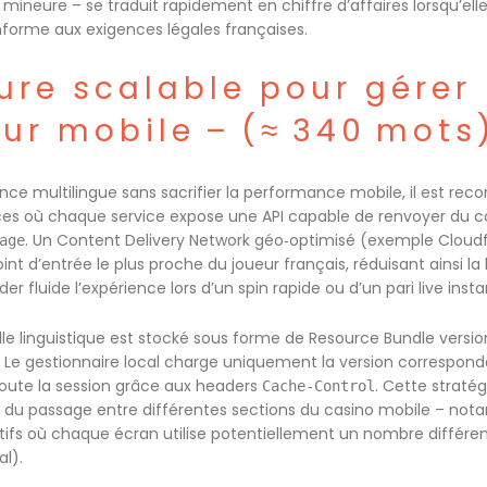
ineure – se traduit rapidement en chiffre d’affaires lorsqu’ell
nforme aux exigences légales françaises.
ure scalable pour gérer 
ur mobile – (≈ 340 mots
ance multilingue sans sacrifier la performance mobile, il est 
ces où chaque service expose une API capable de renvoyer du co
. Un Content Delivery Network géo‑optimisé (exemple Cloudfl
age
int d’entrée le plus proche du joueur français, réduisant ainsi 
er fluide l’expérience lors d’un spin rapide ou d’un pari live inst
le linguistique est stocké sous forme de Resource Bundle versi
. Le gestionnaire local charge uniquement la version corresponda
ute la session grâce aux headers
. Cette stratég
Cache-Control
s du passage entre différentes sections du casino mobile – not
ortifs où chaque écran utilise potentiellement un nombre différe
al).