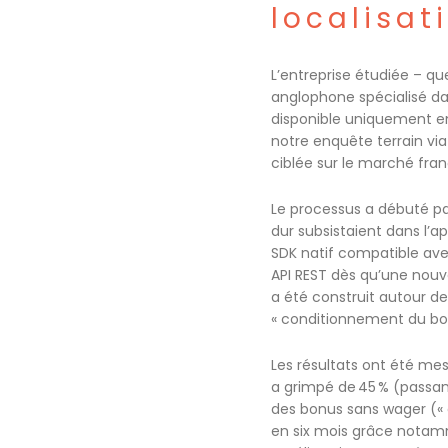
localisat
L’entreprise étudiée – q
anglophone spécialisé dans
disponible uniquement en
notre enquête terrain via
ciblée sur le marché fran
Le processus a débuté pa
dur subsistaient dans l’
SDK natif compatible ave
API REST dès qu’une nouvel
a été construit autour de
« conditionnement du bonu
Les résultats ont été mes
a grimpé de 45 % (passan
des bonus sans wager (« c
en six mois grâce notamm