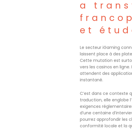
a tran
franco
et étu
Le secteur iGaming connaî
laissent place à des pla
Cette mutation est surtou
vers les casinos en ligne. 
attendent des applicatio
instantané.
C’est dans ce contexte qu
traduction, elle englobe 
exigences réglementaires 
d’une centaine d’intervi
pourrez approfondir les c
conformité locale et la q