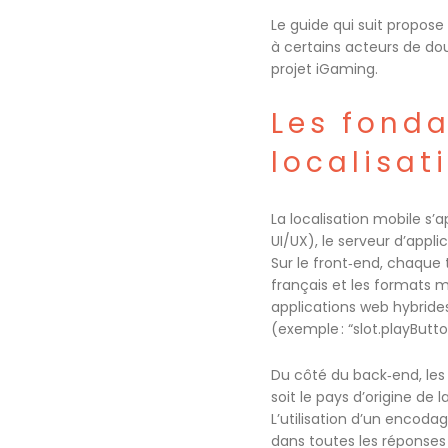
Le guide qui suit propose
à certains acteurs de do
projet iGaming.
Les fonda
localisat
La localisation mobile s’a
UI/UX), le serveur d’appli
Sur le front‑end, chaque 
français et les formats 
applications web hybrides
(exemple : “slot.playButt
Du côté du back‑end, les
soit le pays d’origine de
L’utilisation d’un encoda
dans toutes les réponses