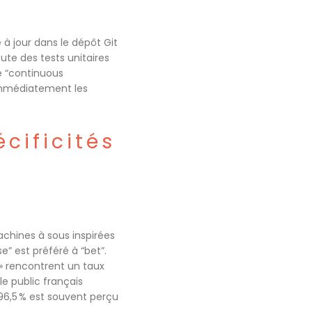
à jour dans le dépôt Git
ute des tests unitaires
he “continuous
 immédiatement les
cificités
achines à sous inspirées
e” est préféré à “bet”.
s » rencontrent un taux
le public français
96,5 % est souvent perçu