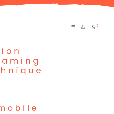
0
tion
iGaming
chnique
mobile