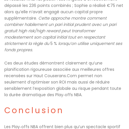
dépassé les 236 points combinés ; Sophie a réalisé €75 net
alors qu’elle n’avait engagé aucun capital propre
supplémentaire.
Cette approche montre comment
combiner habilement un pari initial prudent avec un pari
gratuit high risk/high reward peut transformer
modestement son capital initial tout en respectant
strictement la règle du
5 %
lorsqu’on utilise uniquement ses
fonds propres.
Ces deux études démontrent clairement qu’une
planification rigoureuse associée aux meilleures offres
recensées sur Haut Couserans.Com permet non
seulement d’optimiser son ROI mais aussi de réduire
sensiblement l’exposition globale au risque pendant toute
la durée dramatique des Play‑offs NBA.​
Conclusion
Les Play‑offs NBA offrent bien plus qu’un spectacle sportif