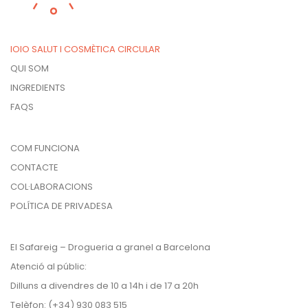
IOIO SALUT I COSMÈTICA CIRCULAR
QUI SOM
INGREDIENTS
FAQS
COM FUNCIONA
CONTACTE
COL·LABORACIONS
POLÍTICA DE PRIVADESA
El Safareig – Drogueria a granel a Barcelona
Atenció al públic:
Dilluns a divendres de 10 a 14h i de 17 a 20h
Telèfon: (+34) 930 083 515