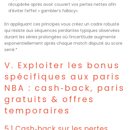
récupérée après avoir couvert vos pertes nettes afin
d’éviter l’effet « gambler’s fallacy​».
En appliquant ces principes vous créez un cadre robuste
qui résiste aux séquences perdantes typiques observées
durant les séries prolongées où l’incertitude augmente
exponentiellement après chaque match disputé au score
serré.*
V. Exploiter les bonus
spécifiques aux paris
NBA : cash‑back, paris
gratuits & offres
temporaires
5.1 Cash‑back sur les pertes