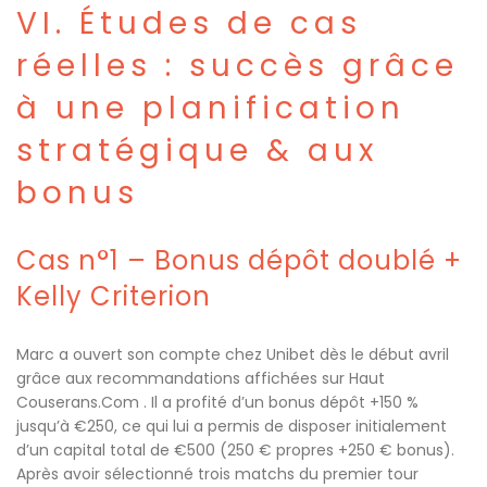
VI. Études de cas
réelles : succès grâce
à une planification
stratégique & aux
bonus
Cas n°1 – Bonus dépôt doublé +
Kelly Criterion
Marc a ouvert son compte chez Unibet dès le début avril
grâce aux recommandations affichées sur Haut
Couserans.Com . Il a profité d’un bonus dépôt +150 %
jusqu’à €250, ce qui lui a permis de disposer initialement
d’un capital total de €500 (250 € propres +250 € bonus).
Après avoir sélectionné trois matchs du premier tour