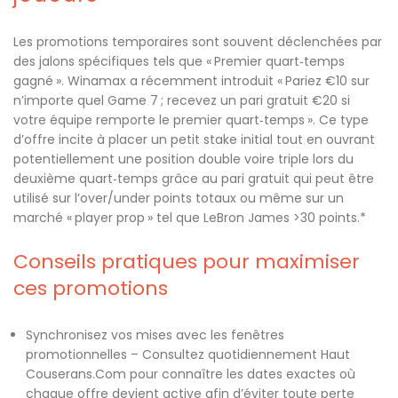
Les promotions temporaires sont souvent déclenchées par
des jalons spécifiques tels que « Premier quart‐temps
gagné ». Winamax a récemment introduit « Pariez €10 sur
n’importe quel Game 7 ; recevez un pari gratuit €20 si
votre équipe remporte le premier quart‐temps ». Ce type
d’offre incite à placer un petit stake initial tout en ouvrant
potentiellement une position double voire triple lors du
deuxième quart‐temps grâce au pari gratuit qui peut être
utilisé sur l’over/under points totaux ou même sur un
marché « player prop » tel que LeBron James >30 points.*
Conseils pratiques pour maximiser
ces promotions
Synchronisez vos mises avec les fenêtres
promotionnelles – Consultez quotidiennement Haut
Couserans.Com pour connaître les dates exactes où
chaque offre devient active afin d’éviter toute perte