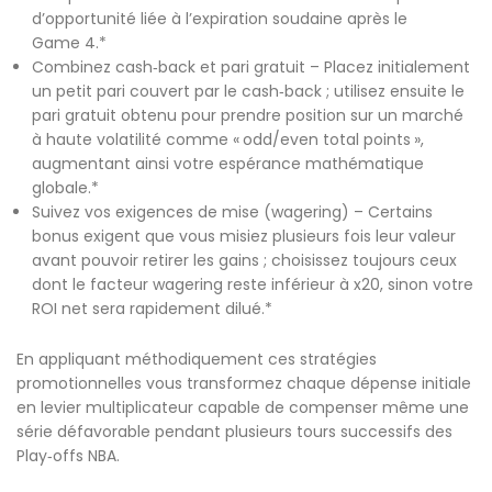
d’opportunité liée à l’expiration soudaine après le
Game 4.*
Combinez cash‑back et pari gratuit – Placez initialement
un petit pari couvert par le cash‑back ; utilisez ensuite le
pari gratuit obtenu pour prendre position sur un marché
à haute volatilité comme « odd/even total points »,
augmentant ainsi votre espérance mathématique
globale.*
Suivez vos exigences de mise (wagering) – Certains
bonus exigent que vous misiez plusieurs fois leur valeur
avant pouvoir retirer les gains ; choisissez toujours ceux
dont le facteur wagering reste inférieur à x20, sinon votre
ROI net sera rapidement dilué.*
En appliquant méthodiquement ces stratégies
promotionnelles vous transformez chaque dépense initiale
en levier multiplicateur capable de compenser même une
série défavorable pendant plusieurs tours successifs des
Play‑offs NBA.​