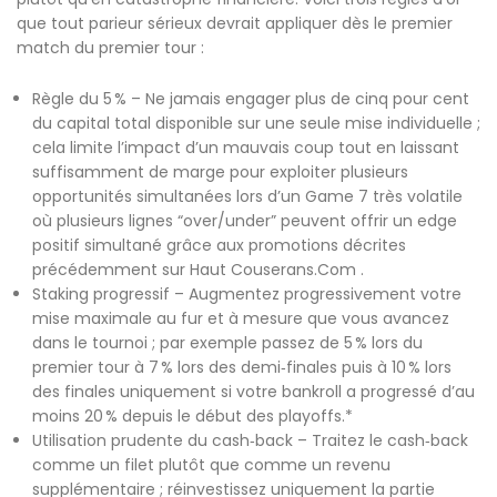
que tout parieur sérieux devrait appliquer dès le premier
match du premier tour :
Règle du 5 % – Ne jamais engager plus de cinq pour cent
du capital total disponible sur une seule mise individuelle ;
cela limite l’impact d’un mauvais coup tout en laissant
suffisamment de marge pour exploiter plusieurs
opportunités simultanées lors d’un Game 7 très volatile
où plusieurs lignes “over/under” peuvent offrir un edge
positif simultané grâce aux promotions décrites
précédemment sur Haut Couserans.Com .
Staking progressif – Augmentez progressivement votre
mise maximale au fur et à mesure que vous avancez
dans le tournoi ; par exemple passez de 5 % lors du
premier tour à 7 % lors des demi‑finales puis à 10 % lors
des finales uniquement si votre bankroll a progressé d’au
moins 20 % depuis le début des playoffs.*
Utilisation prudente du cash‑back – Traitez le cash‑back
comme un filet plutôt que comme un revenu
supplémentaire ; réinvestissez uniquement la partie