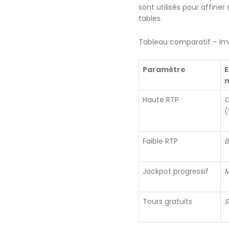
sont utilisés pour affine
tables.
Tableau comparatif – Imp
Paramètre
E
Haute RTP
G
(
Faible RTP
B
Jackpot progressif
M
Tours gratuits
S