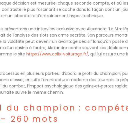
chaque décision est mesurée, chaque seconde compte, et où les
e contraste le plus fascinant se cache dans la façon dont un jo
 en un laboratoire d’entraînement hyper‑technique.
ous présentons une interview exclusive avec Alexandre “Le Stra
a fait de l’analyse des slots son arme secrète. Son parcours mo
e la volatilité peut devenir un avantage décisif lorsqu’on passe 
re d’un casino à l’autre, Alexandre confie souvent ses déplacem
comme le site
https://www.colis-voiturage.fr/
, qui lui assure une 
ocessus en plusieurs parties : d’abord le profil du champion, p
anc d’essai, ensuite l’architecture moderne des tournois, la pr
el du combat, l’impact psychologique des gains‑et‑pertes rapides,
souhaite suivre le même chemin.
fil du champion : compét
 – 260 mots