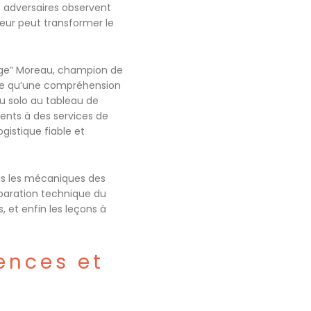
 adversaires observent
ueur peut transformer le
tège” Moreau, champion de
ntre qu’une compréhension
du solo au tableau de
ents à des services de
logistique fiable et
uis les mécaniques des
éparation technique du
 et enfin les leçons à
ences et