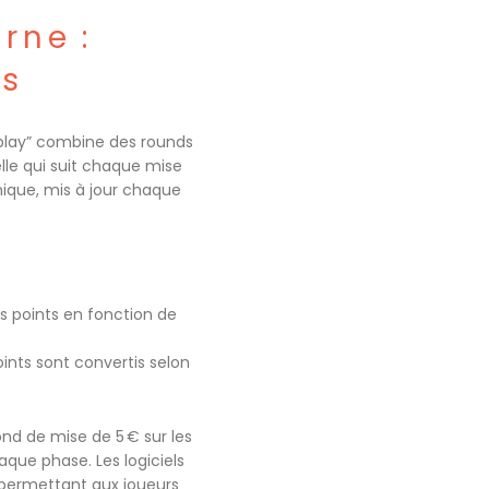
rne :
ts
x‑play” combine des rounds
elle qui suit chaque mise
ique, mis à jour chaque
s points en fonction de
oints sont convertis selon
nd de mise de 5 € sur les
que phase. Les logiciels
, permettant aux joueurs