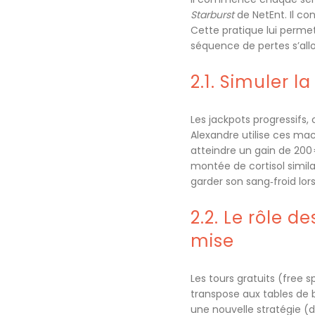
Starburst
de NetEnt. Il con
Cette pratique lui permet
séquence de pertes s’allo
2.1. Simuler l
Les jackpots progressif
Alexandre utilise ces mac
atteindre un gain de 200 
montée de cortisol similai
garder son sang‑froid lor
2.2. Le rôle d
mise
Les tours gratuits (free 
transpose aux tables de b
une nouvelle stratégie (