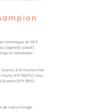
champion
les historiques de 30 %
eu (agressif, passif).
rsqu’un adversaire
tournoi. Si le tournoi met
ès haute, RTP 96,8 %). Pour
d Suckers
(RTP 98 %).
es de calcul Google