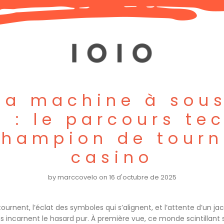
la machine à sou
 : le parcours te
champion de tourn
casino
by
marccovelo
on 16 d'octubre de 2025
tournent, l’éclat des symboles qui s’alignent, et l’attente d’un jac
us incarnent le hasard pur. À première vue, ce monde scintillant 