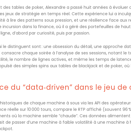
et des tables de poker, Alexandre a passé huit années à évoluer
 les jeux de stratégie en temps réel. Cette expérience lui a inculq
é à lire des patterns sous pression, et une résilience face aux
 incursion dans la finance, où il a géré des portefeuilles de haut
igne, d’abord par curiosité, puis par passion.
ui le distinguent sont : une obsession du détail, une approche da
 Il consacre chaque soirée à l’analyse de ses sessions, notant le 
ilité, le nombre de lignes actives, et même les temps de latenc
opulsé des simples spins aux tables de blackjack et de poker, o
nce du “data‑driven” dans le jeu de
 historiques de chaque machine à sous via les API des opérateur
iance réelle sur 10 000 tours, compare le RTP affiché (souvent 96 
moments où la machine semble “chaude”. Ces données alimentent 
it de passer d’une machine à faible volatilité à une machine à h
ackpot.