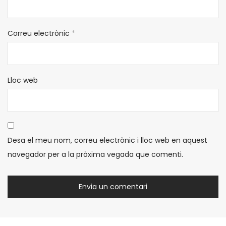
Correu electrònic
*
Lloc web
Desa el meu nom, correu electrònic i lloc web en aquest
navegador per a la pròxima vegada que comenti.