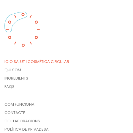
IOIO SALUT I COSMÈTICA CIRCULAR
QUI SOM
INGREDIENTS
FAQS
COM FUNCIONA
CONTACTE
COL·LABORACIONS
POLÍTICA DE PRIVADESA