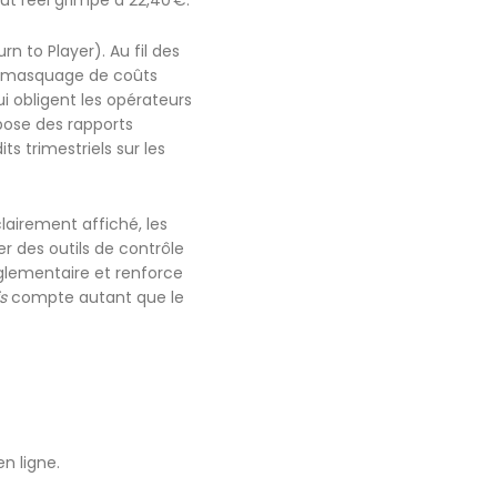
ût réel grimpe à 22,40 €.
rn to Player). Au fil des
le masquage de coûts
ui obligent les opérateurs
pose des rapports
s trimestriels sur les
lairement affiché, les
er des outils de contrôle
glementaire et renforce
s
compte autant que le
n ligne.