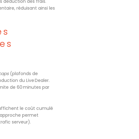
s déduction des frais.
aire, réduisant ainsi les
es
des
caps
(plafonds de
duction du Live Dealer.
imite de 60 minutes par
affichent le coût cumulé
te approche permet
rafic serveur).