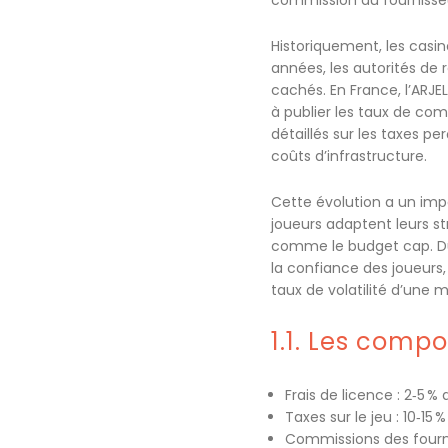
commission du fournisseur
Historiquement, les casino
années, les autorités de
cachés. En France, l’ARJE
à publier les taux de com
détaillés sur les taxes p
coûts d’infrastructure.
Cette évolution a un impa
joueurs adaptent leurs str
comme le budget cap. Du 
la confiance des joueurs,
taux de volatilité d’une 
1.1. Les comp
Frais de licence : 2‑5 % 
Taxes sur le jeu : 10‑15
Commissions des fournis