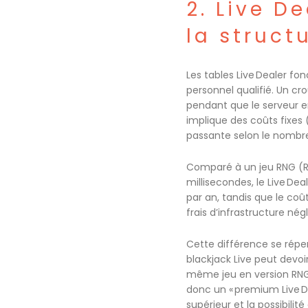
2. Live D
la struct
Les tables Live Dealer f
personnel qualifié. Un cr
pendant que le serveur e
implique des coûts fixes 
passante selon le nombre
Comparé à un jeu RNG (Ra
millisecondes, le Live Dea
par an, tandis que le coû
frais d’infrastructure né
Cette différence se réper
blackjack Live peut devo
même jeu en version RNG 
donc un « premium Live D
supérieur et la possibilité