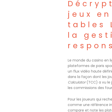
Décryp
jeux en
tables 
la gest
respon
Le monde du casino en li
plateformes de paris sport
un flux vidéo haute défin
dans la façon dont les jo
Calculator
(TCC) a vu le j
les commissions des four
Pour les joueurs qui rech
comme une référence inc
compare et note les plate