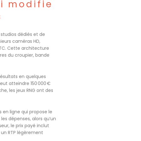
ui modifie
s
studios dédiés et de
usieurs caméras HD,
TC. Cette architecture
ires du croupier, bande
ésultats en quelques
peut atteindre 150 000 €
che, les jeux RNG ont des
 en ligne qui propose le
les dépenses, alors qu’un
r, le prix payé inclut
e, un RTP légèrement