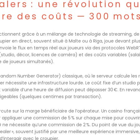
ealers : une révolution q
ure des coûts — 300 mot
onctionnent grâce à un mélange de technologie de streaming, de 
oupier en direct, souvent situé à Malte ou à Riga, joue devant pl
nvoie le flux en temps réel aux joueurs via des protocoles WebR
(studio, décor, licences de caméra) et des coûts variables (sala
 de joueurs simultanés).
ndom Number Generator) classique, où le serveur calcule les r
ler nécessite une infrastructure lourde. Le coût fixe d’un studio 
t variable d’une heure de diffusion peut dépasser 30 €. En revan
gligeables (quelques centimes par transaction).
cute sur la marge bénéficiaire de l’opérateur. Un casino français
ir appliquer une commission de 5 % sur chaque mise pour couvrir 
ne nécessite qu’une commission de 2 %. Du point de vue du joueu
ealer », souvent justifié par une meilleure expérience immersiv
 d’interagir avec le croupier.