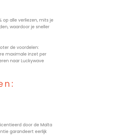
p alle verliezen, mits je
en, waardoor je sneller
oter de voordelen:
re maximale inzet per
keren naar Luckywave
en:
licentieerd door de Malta
ntie garandeert eerlijk