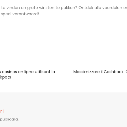
n te vinden en grote winsten te pakken? Ontdek alle voordelen e
n speel verantwoord!
casinos en ligne utilisent la
Massimizzare il Cashback: 
ckpots
ri
publicarà.