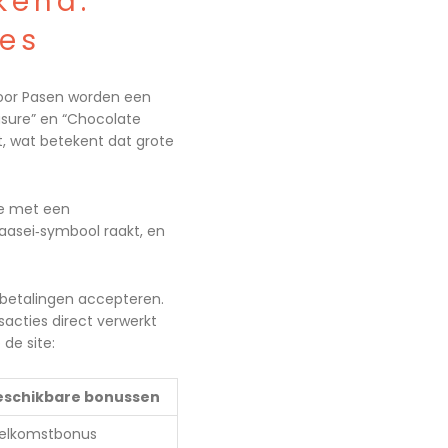
kend:
mes
Voor Pasen worden een
easure” en “Chocolate
t, wat betekent dat grote
te met een
paasei‑symbool raakt, en
‑betalingen accepteren.
acties direct verwerkt
de site:
eschikbare bonussen
elkomstbonus