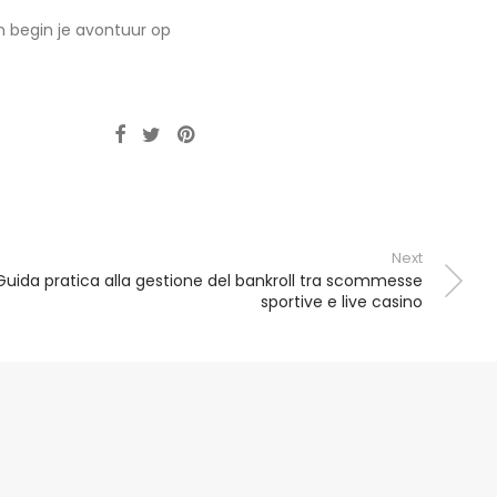
n begin je avontuur op
Next
Guida pratica alla gestione del bankroll tra scommesse
sportive e live casino