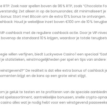
e RTP: Zoek naar spellen boven de 96 % RTP, zoals “Chocolate Fo
verstandig: Zet alleen in op de bonusrondes; dit minimaliseert je 
o‑bonus: Stort met Bitcoin om de extra 10 % bonus te ontvangen.
shback: Houd je wekelijkse inzet boven €100 om de 10 % terugbet
 VIP‑cashback met de reguliere cashback‑actie. Door je VIP‑nivea
bovenop de standaard 10 % krijgen, waardoor je totale terugbetal
tegie willen verfijnen, biedt Luckywave Casino 1 een speciaal “Eas
d je statistieken, winstmogelijkheden per spel en tips van andere h
o winstgevend?” De realiteit is dat elke extra bonus of cashback je
menten krijgt en de kans op een grote winst stijgt.
d om je geluk te testen en te profiteren van de speciale aanbie
reid spelassortiment, aantrekkelijke bonussen, snelle crypto‑o
 casino alles wat je nodig hebt voor een winstgevend paasweek