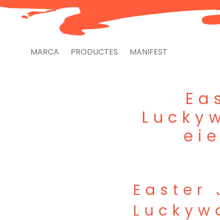
MARCA
PRODUCTES
MANIFEST
Ea
Luckyw
ei
Easter 
Luckyw