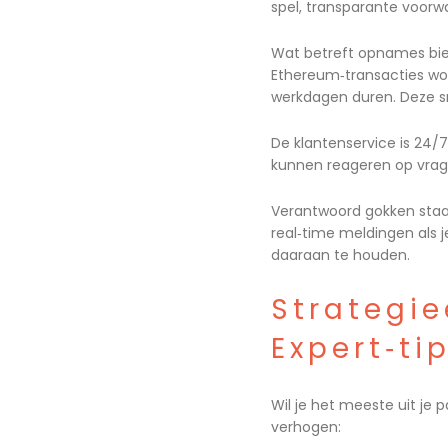
spel, transparante voor
Wat betreft opnames biedt
Ethereum‑transacties wor
werkdagen duren. Deze sne
De klantenservice is 24/7
kunnen reageren op vrag
Verantwoord gokken staat 
real‑time meldingen als je
daaraan te houden.
Strategie
Expert‑ti
Wil je het meeste uit je 
verhogen: