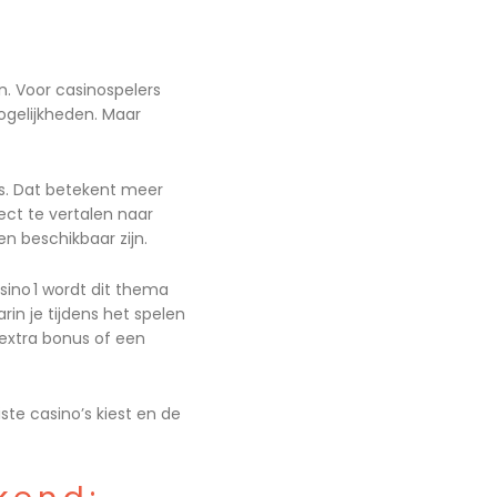
n. Voor casinospelers
ogelijkheden. Maar
es. Dat betekent meer
ect te vertalen naar
en beschikbaar zijn.
sino 1 wordt dit thema
rin je tijdens het spelen
extra bonus of een
ste casino’s kiest en de