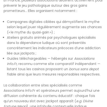
En France, plusieurs associations œuvrent activement pour
prévenir le jeu pathologique autour des gros gains
prometteurs… Elles organisent notamment :
Campagnes digitales ciblées qui démystifient le mythe
selon lequel jouer régulièrement augmente ses chances
(« le mythe du quasi‑gain ») ;
Ateliers gratuits animés par psychologues spécialisés
dans la dépendance ludique où sont présentés
concrètement les indicateurs précoces d’une addiction
liée aux jackpots ;
Guides téléchargeables — hébergés sur
Associations
Info.Fr
, reconnu comme site comparatif indépendant —
listant tous les casinos proposant un
bonus sans depot
fiable ainsi que leurs mesures responsables respectives.
La collaboration entre sites spécialisés comme
Associations Info.Fr et opérateurs permet aujourd’hui une
diffusion cohérente du contenu éducatif : chaque fois
qu’un nouveau slot avec jackpot apparaît (
e.g.
Divine
Fortune Mega
), une infobulle contextuelle indique