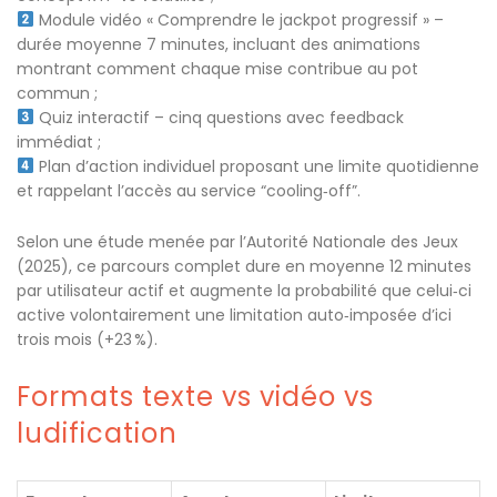
Module vidéo « Comprendre le jackpot progressif » –
durée moyenne 7 minutes, incluant des animations
montrant comment chaque mise contribue au pot
commun ;
Quiz interactif – cinq questions avec feedback
immédiat ;
Plan d’action individuel proposant une limite quotidienne
et rappelant l’accès au service “cooling‑off”.
Selon une étude menée par l’Autorité Nationale des Jeux
(2025), ce parcours complet dure en moyenne 12 minutes
par utilisateur actif et augmente la probabilité que celui‑ci
active volontairement une limitation auto‑imposée d’ici
trois mois (+23 %).
Formats texte vs vidéo vs
ludification