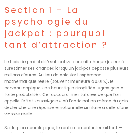
Section 1 – La
psychologie du
jackpot : pourquoi
tant d’attraction ?
Le biais de probabilité subjective conduit chaque joueur à
surestimer ses chances lorsqu’un jackpot dépasse plusieurs
millions d’euros. Au lieu de calculer l’espérance
mathématique réelle (souvent inférieure à 0,01 %), le
cerveau applique une heuristique simplifiée : « gros gain =
forte probabilité ». Ce raccourci mental crée ce que l’on
appelle l’effet « quasi‑gain », où l’anticipation même du gain
déclenche une réponse émotionnelle similaire à celle d’une
victoire réelle.
Sur le plan neurologique, le renforcement intermittent —