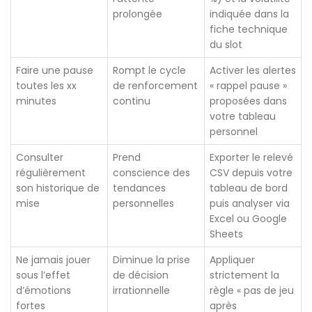
prolongée
indiquée dans la
fiche technique
du slot
Faire une pause
Rompt le cycle
Activer les alertes
toutes les xx
de renforcement
« rappel pause »
minutes
continu
proposées dans
votre tableau
personnel
Consulter
Prend
Exporter le relevé
régulièrement
conscience des
CSV depuis votre
son historique de
tendances
tableau de bord
mise
personnelles
puis analyser via
Excel ou Google
Sheets
Ne jamais jouer
Diminue la prise
Appliquer
sous l’effet
de décision
strictement la
d’émotions
irrationnelle
règle « pas de jeu
fortes
après