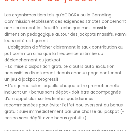
Les organismes tiers tels qu’eCOGRA ou la Gambling
Commission établissent des exigences strictes concernant
non seulement la sécurité technique mais aussi la
dimension pédagogique autour des jackpots massifs. Parmi
leurs critères figurent :
– L’obligation d’afficher clairement le taux contribution au
pot commun ainsi que la fréquence estimée du
déclenchement du jackpot ;
– La mise à disposition gratuite d’outils auto‑exclusion
accessibles directement depuis chaque page contenant
un jeu à jackpot progressif ;
– L’exigence selon laquelle chaque offre promotionnelle
incluant un « bonus sans dépôt » doit être accompagnée
d’un rappel clair sur les limites quotidiennes
recommandées pour éviter l’effet bouleversant du bonus
gratuit suivi immédiatement par une chasse au jackpot («
casino sans dépôt avec bonus gratuit »).