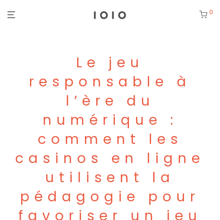
0
Le jeu
responsable à
l’ère du
numérique :
comment les
casinos en ligne
utilisent la
pédagogie pour
favoriser un jeu