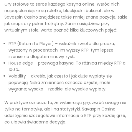
Gry stołowe to serce każdego kasyna online. Wśród nich
najpopularniejsze są ruletka, blackjack i bakarat, ale w
Savaspin Casino znajdziesz także mniej znane pozycje, takie
jak craps czy poker trójkątny. Zanim usiądziesz przy
wirtualnym stole, warto poznać kilka kluczowych pojęć:
RTP (Return to Player) – wskaźnik zwrotu dla gracza,
wyrażony w procentach. Im wyższy RTP, tym lepsze
szanse na długoterminowy zysk.
House edge – przewaga kasyna. To różnica między RTP a
100 %.
Volatility – określa, jak często i jak duże wypłaty się
pojawiają. Niska zmienność oznacza częste, małe
wygrane; wysoka – rzadkie, ale wysokie wypłaty.
W praktyce oznacza to, że wybierając grę, zwróć uwagę nie
tylko na tematykę, ale i na statystyki. Savaspin Casino
udostępnia szczegółowe informacje o RTP przy każdej grze,
co ułatwia świadome decyzje.