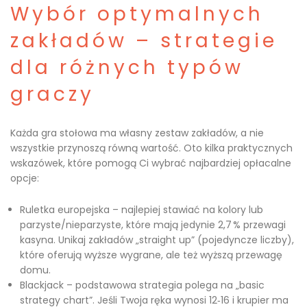
Wybór optymalnych
zakładów – strategie
dla różnych typów
graczy
Każda gra stołowa ma własny zestaw zakładów, a nie
wszystkie przynoszą równą wartość. Oto kilka praktycznych
wskazówek, które pomogą Ci wybrać najbardziej opłacalne
opcje:
Ruletka europejska – najlepiej stawiać na kolory lub
parzyste/nieparzyste, które mają jedynie 2,7 % przewagi
kasyna. Unikaj zakładów „straight up” (pojedyncze liczby),
które oferują wyższe wygrane, ale też wyższą przewagę
domu.
Blackjack – podstawowa strategia polega na „basic
strategy chart”. Jeśli Twoja ręka wynosi 12‑16 i krupier ma