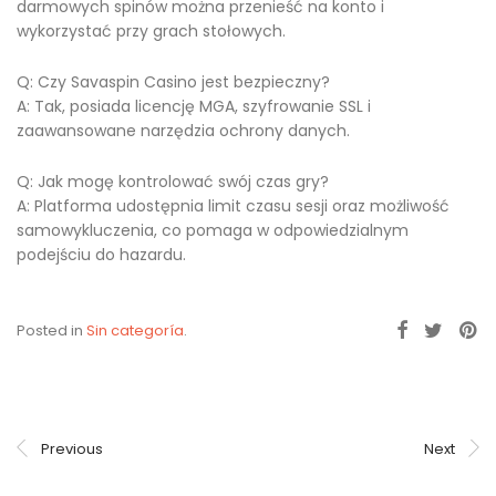
darmowych spinów można przenieść na konto i
wykorzystać przy grach stołowych.
Q: Czy Savaspin Casino jest bezpieczny?
A: Tak, posiada licencję MGA, szyfrowanie SSL i
zaawansowane narzędzia ochrony danych.
Q: Jak mogę kontrolować swój czas gry?
A: Platforma udostępnia limit czasu sesji oraz możliwość
samowykluczenia, co pomaga w odpowiedzialnym
podejściu do hazardu.
Posted in
Sin categoría
.
Previous
Next