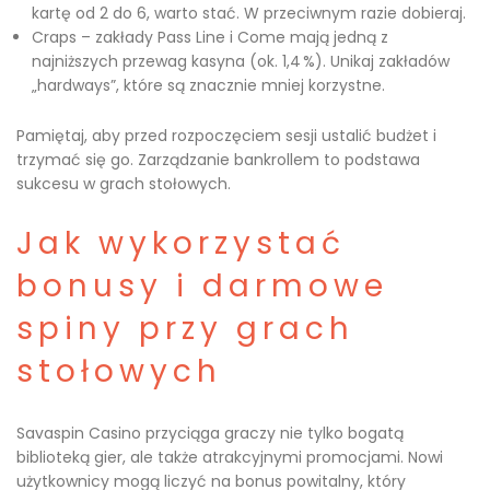
kartę od 2 do 6, warto stać. W przeciwnym razie dobieraj.
Craps – zakłady Pass Line i Come mają jedną z
najniższych przewag kasyna (ok. 1,4 %). Unikaj zakładów
„hardways”, które są znacznie mniej korzystne.
Pamiętaj, aby przed rozpoczęciem sesji ustalić budżet i
trzymać się go. Zarządzanie bankrollem to podstawa
sukcesu w grach stołowych.
Jak wykorzystać
bonusy i darmowe
spiny przy grach
stołowych
Savaspin Casino przyciąga graczy nie tylko bogatą
biblioteką gier, ale także atrakcyjnymi promocjami. Nowi
użytkownicy mogą liczyć na bonus powitalny, który