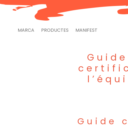
MARCA
PRODUCTES
MANIFEST
Guide
certif
l’équ
Guide 