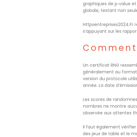
graphiques de p‑value et 
globale, testant non seul
Httpsentreprises2024.Fr r
s’appuyant sur les rappor
Comment l
Un certificat RNG ressemb
généralement au format « R
version du protocole utili
année. La date d’émission
Les scores de randomness 
nombres ne montre aucun b
observée aux attentes thé
Il faut également vérifie
des jeux de table et le 