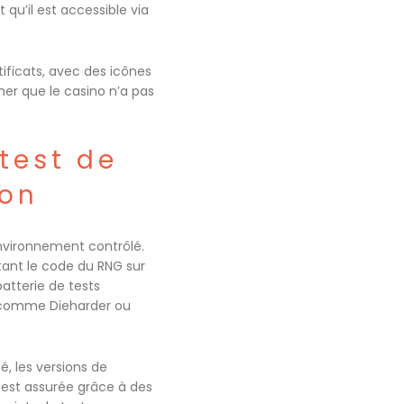
 qu’il est accessible via
tificats, avec des icônes
er que le casino n’a pas
test de
ion
nvironnement contrôlé.
utant le code du RNG sur
atterie de tests
es comme Dieharder ou
sé, les versions de
é est assurée grâce à des