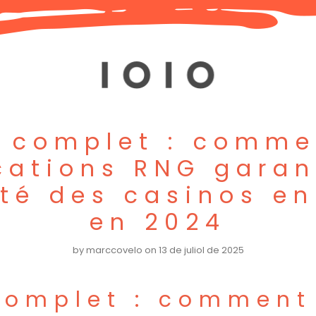
 complet : comme
ications RNG garan
ité des casinos en
en 2024
by
marccovelo
on 13 de juliol de 2025
complet : comment