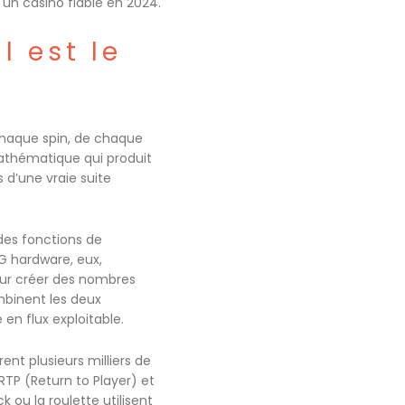
un casino fiable en 2024.
l est le
chaque spin, de chaque
mathématique qui produit
 d’une vraie suite
 des fonctions de
 hardware, eux,
our créer des nombres
ombinent les deux
en flux exploitable.
nt plusieurs milliers de
TP (Return to Player) et
 ou la roulette utilisent