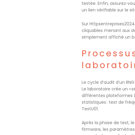
testée. Enfin, assurez‑vou
un lien vérifiable sur le s
Sur Httpsentreprises2024.
cliquables menant aux do
simplement affiché un b
Processus
laboratoi
Le cycle d’audit d’un R
Le laboratoire crée un « 
différentes plateformes 
statistiques : test de fr
TestU01.
Après la phase de test, le 
firmware, les paramètres 