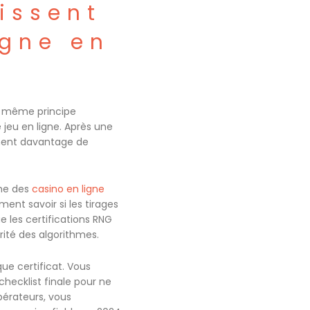
issent
igne en
o : même principe
 jeu en ligne. Après une
chent davantage de
mme des
casino en ligne
nt savoir si les tirages
ue les certifications RNG
ité des algorithmes.
e certificat. Vous
checklist finale pour ne
pérateurs, vous