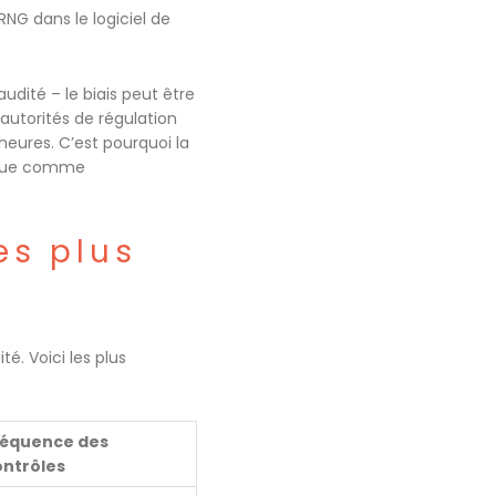
RNG dans le logiciel de
dité – le biais peut être
autorités de régulation
heures. C’est pourquoi la
revue comme
es plus
é. Voici les plus
réquence des
ontrôles