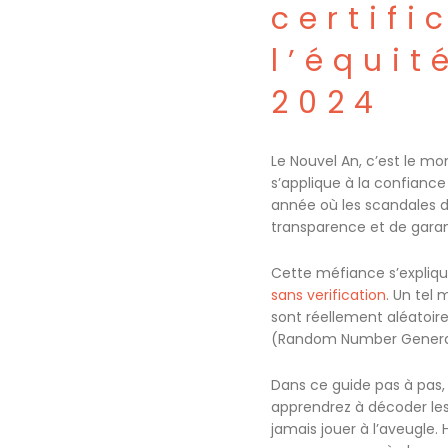
certifi
l’équit
2024
Le Nouvel An, c’est le mom
s’applique à la confiance
année où les scandales d
transparence et de garan
Cette méfiance s’expliqu
sans verification
. Un tel
sont réellement aléatoires
(Random Number Generator
Dans ce guide pas à pas,
apprendrez à décoder les r
jamais jouer à l’aveugle.