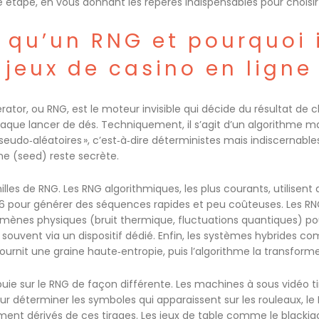
ape, en vous donnant les repères indispensables pour choisir 
 qu’un RNG et pourquoi i
jeux de casino en ligne
or, ou RNG, est le moteur invisible qui décide du résultat de 
haque lancer de dés. Techniquement, il s’agit d’un algorithme 
eudo‑aléatoires », c’est‑à‑dire déterministes mais indiscernables
ine (seed) reste secrète.
milles de RNG. Les RNG algorithmiques, les plus courants, utilisent
our générer des séquences rapides et peu coûteuses. Les RNG
mènes physiques (bruit thermique, fluctuations quantiques) p
 souvent via un dispositif dédié. Enfin, les systèmes hybrides c
ournit une graine haute‑entropie, puis l’algorithme la transforme 
ie sur le RNG de façon différente. Les machines à sous vidéo tire
 déterminer les symboles qui apparaissent sur les rouleaux, le R
ement dérivés de ces tirages. Les jeux de table comme le blackjack