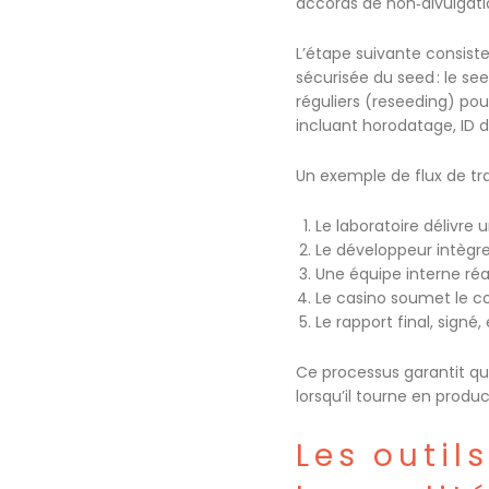
accords de non‑divulgation
L’étape suivante consist
sécurisée du seed : le se
réguliers (reseeding) pou
incluant horodatage, ID de
Un exemple de flux de tra
Le laboratoire délivre
Le développeur intègre
Une équipe interne réa
Le casino soumet le co
Le rapport final, signé,
Ce processus garantit que
lorsqu’il tourne en produc
Les outil