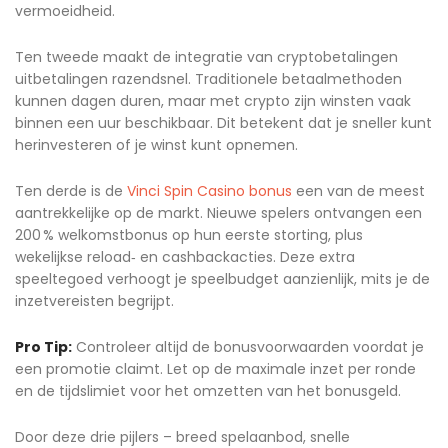
vermoeidheid.
Ten tweede maakt de integratie van cryptobetalingen
uitbetalingen razendsnel. Traditionele betaalmethoden
kunnen dagen duren, maar met crypto zijn winsten vaak
binnen een uur beschikbaar. Dit betekent dat je sneller kunt
herinvesteren of je winst kunt opnemen.
Ten derde is de
Vinci Spin Casino bonus
een van de meest
aantrekkelijke op de markt. Nieuwe spelers ontvangen een
200 % welkomstbonus op hun eerste storting, plus
wekelijkse reload‑ en cashbackacties. Deze extra
speeltegoed verhoogt je speelbudget aanzienlijk, mits je de
inzetvereisten begrijpt.
Pro Tip:
Controleer altijd de bonusvoorwaarden voordat je
een promotie claimt. Let op de maximale inzet per ronde
en de tijdslimiet voor het omzetten van het bonusgeld.
Door deze drie pijlers – breed spelaanbod, snelle