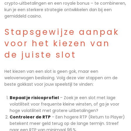
crypto‑uitbetalingen en een royale bonus – te combineren,
kun je een sterkere strategie ontwikkelen dan bij een
gemiddeld casino.
Stapsgewijze aanpak
voor het kiezen van
de juiste slot
Het kiezen van een slot is geen gok, maar een
weloverwogen beslissing. Volg deze vier stappen om de
beste gokkast voor jouw speelstijl te vinden:
Bepaal je risicoprofiel
– Zoek je een slot met lage
volatiliteit voor frequente kleine winsten, of ga je voor
hoge volatiliteit met grotere uitbetalingen?
Controleer de RTP
– Een hogere RTP (Return to Player)
betekent meer geld terug op de lange termijn. Streef
naar een RTP van minimaal 96 %.