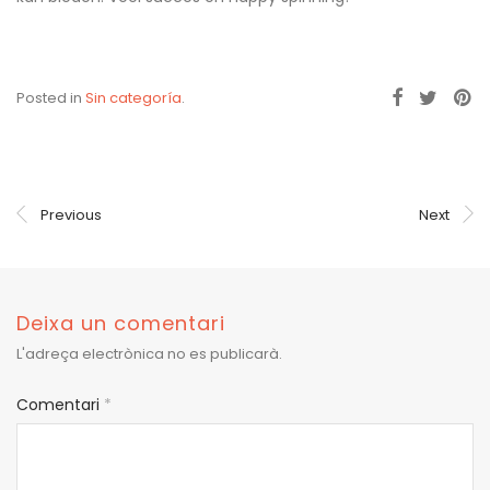
Posted in
Sin categoría
.
Previous
Next
Deixa un comentari
L'adreça electrònica no es publicarà.
Comentari
*