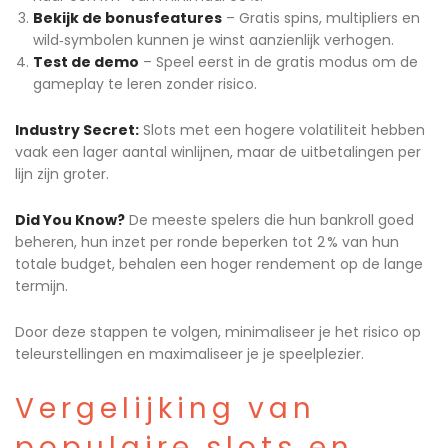
Bekijk de bonusfeatures
– Gratis spins, multipliers en
wild‑symbolen kunnen je winst aanzienlijk verhogen.
Test de demo
– Speel eerst in de gratis modus om de
gameplay te leren zonder risico.
Industry Secret:
Slots met een hogere volatiliteit hebben
vaak een lager aantal winlijnen, maar de uitbetalingen per
lijn zijn groter.
Did You Know?
De meeste spelers die hun bankroll goed
beheren, hun inzet per ronde beperken tot 2 % van hun
totale budget, behalen een hoger rendement op de lange
termijn.
Door deze stappen te volgen, minimaliseer je het risico op
teleurstellingen en maximaliseer je je speelplezier.
Vergelijking van
populaire slots en