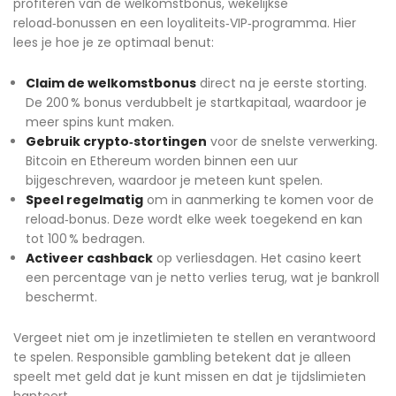
profiteren van de welkomstbonus, wekelijkse
reload‑bonussen en een loyaliteits‑VIP‑programma. Hier
lees je hoe je ze optimaal benut:
Claim de welkomstbonus
direct na je eerste storting.
De 200 % bonus verdubbelt je startkapitaal, waardoor je
meer spins kunt maken.
Gebruik crypto‑stortingen
voor de snelste verwerking.
Bitcoin en Ethereum worden binnen een uur
bijgeschreven, waardoor je meteen kunt spelen.
Speel regelmatig
om in aanmerking te komen voor de
reload‑bonus. Deze wordt elke week toegekend en kan
tot 100 % bedragen.
Activeer cashback
op verliesdagen. Het casino keert
een percentage van je netto verlies terug, wat je bankroll
beschermt.
Vergeet niet om je inzetlimieten te stellen en verantwoord
te spelen. Responsible gambling betekent dat je alleen
speelt met geld dat je kunt missen en dat je tijdslimieten