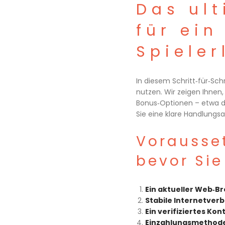
Das ul
für ein
Spieler
In diesem Schritt‑für‑Sc
nutzen. Wir zeigen Ihnen,
Bonus‑Optionen – etwa de
Sie eine klare Handlungs
Vorausse
bevor Sie
Ein aktueller Web‑B
Stabile Internetver
Ein verifiziertes Kon
Einzahlungsmethode