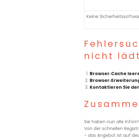
Keine Sicherheitssoftwa
Fehlersuc
nicht läd
Browser‑Cache leer
Browser‑Erweiterun
Kontaktieren Sie den
Zusammen
Sie haben nun alle Info
Von der schnellen Regist
– das Angebot ist auf de