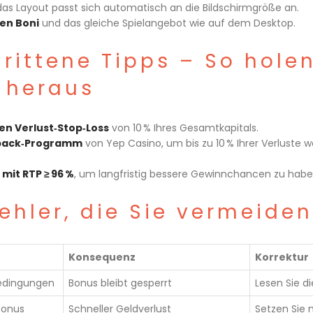
as Layout passt sich automatisch an die Bildschirmgröße an.
en Boni
und das gleiche Spielangebot wie auf dem Desktop.
rittene Tipps – So hole
 heraus
en Verlust‑Stop‑Loss
von 10 % Ihres Gesamtkapitals.
hback‑Programm
von Yep Casino, um bis zu 10 % Ihrer Verluste 
 mit RTP ≥ 96 %
, um langfristig bessere Gewinnchancen zu habe
ehler, die Sie vermeiden
Konsequenz
Korrektur
bedingungen
Bonus bleibt gesperrt
Lesen Sie d
Bonus
Schneller Geldverlust
Setzen Sie 