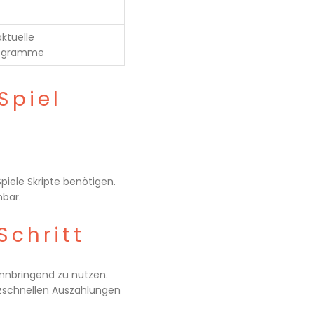
ktuelle
rogramme
Spiel
iele Skripte benötigen.
hbar.
chritt
nnbringend zu nutzen.
tzschnellen Auszahlungen