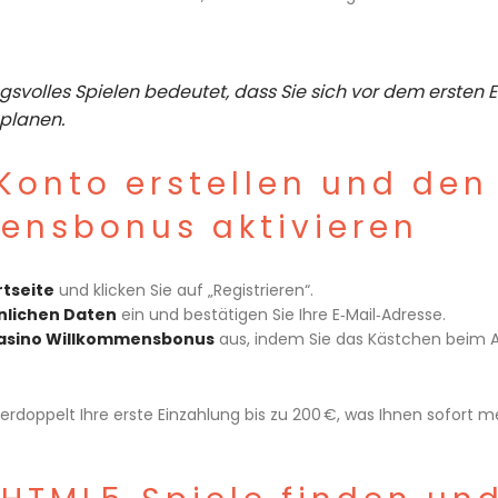
svolles Spielen bedeutet, dass Sie sich vor dem ersten E
planen.
: Konto erstellen und den
ensbonus aktivieren
rtseite
und klicken Sie auf „Registrieren“.
nlichen Daten
ein und bestätigen Sie Ihre E‑Mail‑Adresse.
casino Willkommensbonus
aus, indem Sie das Kästchen beim
doppelt Ihre erste Einzahlung bis zu 200 €, was Ihnen sofort me