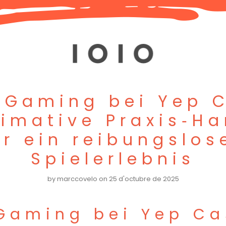
‑Gaming bei Yep C
timative Praxis‑H
ür ein reibungslos
Spielerlebnis
by
marccovelo
on 25 d'octubre de 2025
Gaming bei Yep Ca