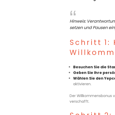
Hinweis: Verantwortung
setzen und Pausen ein
Schritt 1
Willkomm
Besuchen Sie die Sta
Geben Sie Ihre persö
Wählen Sie den Yep
aktivieren.
Der Willkommensbonus ver
verschafft.