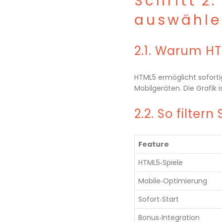
Schritt 2
auswähle
2.1. Warum H
HTML5 ermöglicht sofortig
Mobilgeräten. Die Grafik i
2.2. So filter
Feature
HTML5‑Spiele
Mobile‑Optimierung
Sofort‑Start
Bonus‑Integration